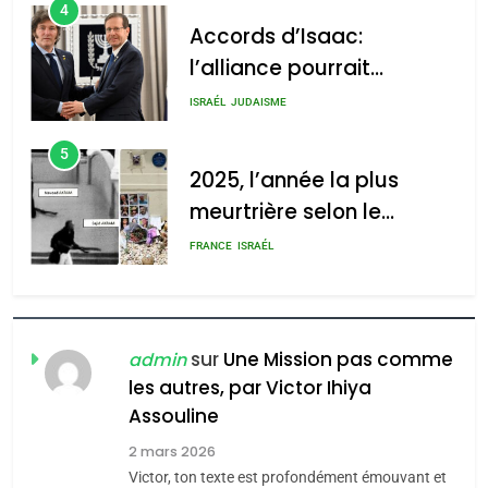
4
Accords d’Isaac:
l’alliance pourrait
s’étendre à 13 pays
ISRAÉL
JUDAISME
d’Amérique latine
5
2025, l’année la plus
meurtrière selon le
rapport d’ADL contre
FRANCE
ISRAÉL
l’antisémitisme
6
FIÈRE, DIGNE ET RÉSILIENTE :
POURQUOI JE REVENDIQUE
sur
Une Mission pas comme
admin
MA JUDAÏTE par Thérèse
les autres, par Victor Ihiya
ISRAÉL
JUDAISME
Assouline
Zrihen-Dvir
7
2 mars 2026
CE QUI NOUS MANQUE –
Victor, ton texte est profondément émouvant et