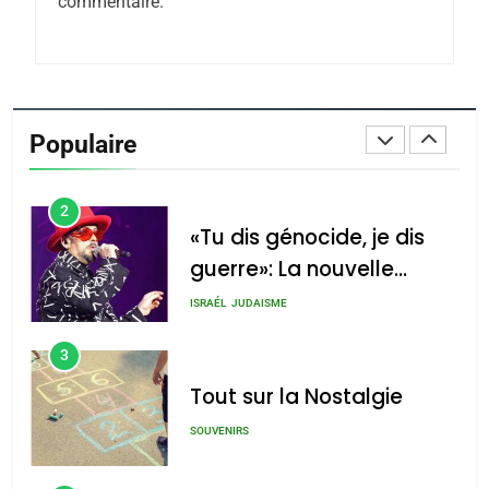
commentaire.
Azilal consacrés produits
DAFINA
MAROC
du terroir
1
Oeil ravageur – Vanessa
De Loya Stauber
Populaire
CINEMA
ISRAÉL
2
«Tu dis génocide, je dis
guerre»: La nouvelle
chanson de Boy George
ISRAÉL
JUDAISME
3
Tout sur la Nostalgie
SOUVENIRS