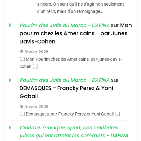
Jacques Hadida
sincère. On sent qu’il ne s’agit non seulement
d’un récit, mais d’un témoignage…
JUDAISME
sur
Mon
Pourim des Juifs du Maroc - DAFINA
8
pourim chez les Americains – par Junes
Maroc : Les amandes de
Davis-Cohen
Tafraout, le miel de Tadla
15 février 2026
Azilal consacrés produits
DAFINA
MAROC
[…] Mon Pourim chez les Americains, par-junes-davis-
du terroir
cohen […]
1
Oeil ravageur – Vanessa
sur
Pourim des Juifs du Maroc - DAFINA
De Loya Stauber
DEMASQUES – Francky Perez & Yoni
5
Gabali
CINEMA
ISRAÉL
2025, l’année la plus
15 février 2026
meurtrière selon le rapport
2
[…] Demasques, par Francky Perez et Yoni Gabali […]
«Tu dis génocide, je dis
d’ADL contre
FRANCE
ISRAÉL
guerre»: La nouvelle
Cinéma, musique, sport, ces célébrités
l’antisémitisme
juives qui ont atteint les sommets - DAFINA
chanson de Boy George
6
ISRAÉL
JUDAISME