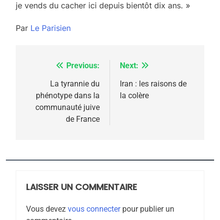
2025, l’année la plus
je vends du cacher ici depuis bientôt dix ans. »
meurtrière selon le
Par
Le Parisien
rapport d’ADL contre
FRANCE
ISRAÉL
l’antisémitisme
6
FIÈRE, DIGNE ET RÉSILIENTE :
Previous:
Next:
Navigation
POURQUOI JE REVENDIQUE
de
La tyrannie du
Iran : les raisons de
MA JUDAÏTE par Thérèse
phénotype dans la
la colère
ISRAÉL
JUDAISME
l’article
communauté juive
Zrihen-Dvir
de France
7
CE QUI NOUS MANQUE –
Jacques Hadida
JUDAISME
LAISSER UN COMMENTAIRE
8
Maroc : Les amandes de
Vous devez
vous connecter
pour publier un
Tafraout, le miel de Tadla