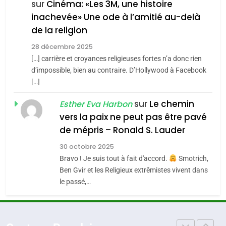
FIÈRE, DIGNE ET RÉSILIENTE :
sur
Cinéma: «Les 3M, une histoire
inachevée» Une ode à l’amitié au-delà
POURQUOI JE REVENDIQUE
3
de la religion
MA JUDAÏTE par Thérèse
Tout sur la Nostalgie
ISRAÉL
JUDAISME
Zrihen-Dvir
28 décembre 2025
SOUVENIRS
[…] carrière et croyances religieuses fortes n’a donc rien
7
CE QUI NOUS MANQUE –
d’impossible, bien au contraire. D’Hollywood à Facebook
[…]
Jacques Hadida
4
Accords d’Isaac:
sur
Le chemin
JUDAISME
Esther Eva Harbon
l’alliance pourrait
vers la paix ne peut pas être pavé
s’étendre à 13 pays
8
de mépris – Ronald S. Lauder
ISRAÉL
JUDAISME
Maroc : Les amandes de
d’Amérique latine
30 octobre 2025
Tafraout, le miel de Tadla
5
Bravo ! Je suis tout à fait d'accord.
Smotrich,
2025, l’année la plus
Azilal consacrés produits
DAFINA
MAROC
Ben Gvir et les Religieux extrêmistes vivent dans
meurtrière selon le
du terroir
le passé,…
rapport d’ADL contre
1
FRANCE
ISRAÉL
Oeil ravageur – Vanessa De
l’antisémitisme
Loya Stauber
6