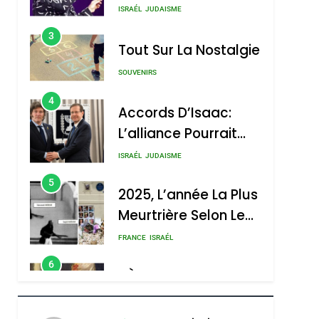
Nouvelle Chanson De
ISRAÉL
JUDAISME
Boy George
3
Tout Sur La Nostalgie
SOUVENIRS
4
Accords D’Isaac:
L’alliance Pourrait
S’étendre À 13 Pays
ISRAÉL
JUDAISME
D’Amérique Latine
5
2025, L’année La Plus
Meurtrière Selon Le
Rapport D’ADL
FRANCE
ISRAÉL
Contre
6
FIÈRE, DIGNE ET
L’antisémitisme
RÉSILIENTE :
POURQUOI JE