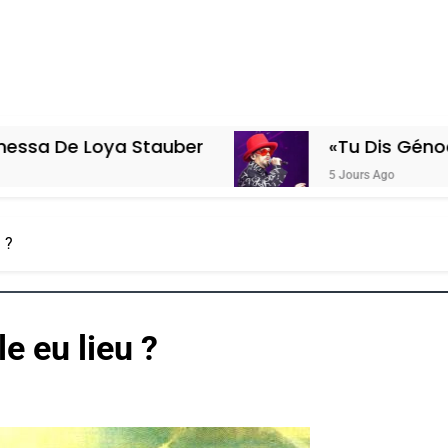
a Stauber
«Tu Dis Génocide, Je Dis 
5 Jours Ago
u ?
le eu lieu ?