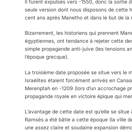
Il furent expulsés vers -1550, donc la sortie 
seule version dont nous disposons de cette hi
cent ans après Manetho et dans le but de la r
Bizarrement, les historiens qui prennent Mane
égyptiennes, ont tendance à rejeter cette desc
simple propagande anti-juive (les tensions an
l’époque grecque).
La troisième date proposée se situe vers le m
Israélites étaient forcément arrivés en Canaa
Merenptah en -1209 (lors d’un accrochage p
propagande royale en victoire épique qui mena 
L’avantage de cette date est qu’elle se situe à
Ramsès a été bâtie a cette époque (la ville d
une assez claire et soudaine expansion démo