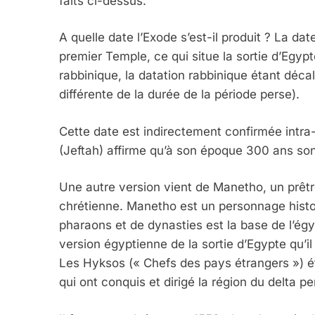
faits ci-dessus:
A quelle date l’Exode s’est-il produit ? La da
premier Temple, ce qui situe la sortie d’Egyp
rabbinique, la datation rabbinique étant déca
différente de la durée de la période perse).
Cette date est indirectement confirmée intra-
(Jeftah) affirme qu’à son époque 300 ans son
Une autre version vient de Manetho, un prêtre
chrétienne. Manetho est un personnage histo
pharaons et de dynasties est la base de l’ég
version égyptienne de la sortie d’Egypte qu’i
Les Hyksos (« Chefs des pays étrangers ») ét
qui ont conquis et dirigé la région du delta p