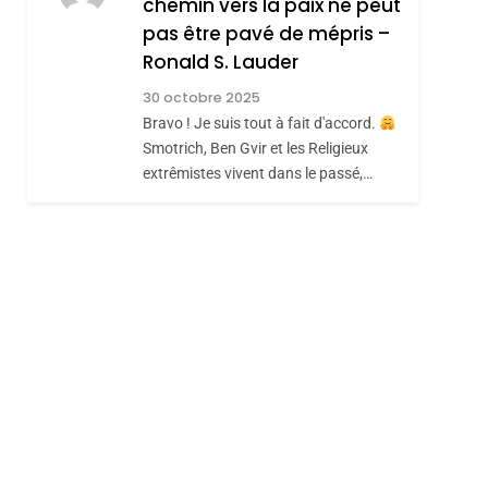
chemin vers la paix ne peut
ISRAÉL
JUDAISME
REVENDIQUE MA
pas être pavé de mépris –
7
CE QUI NOUS
JUDAÏTE Par Thérèse
Ronald S. Lauder
MANQUE – Jacques
Zrihen-Dvir
30 octobre 2025
Hadida
Bravo ! Je suis tout à fait d'accord.
JUDAISME
Smotrich, Ben Gvir et les Religieux
8
extrêmistes vivent dans le passé,…
Maroc : Les Amandes
De Tafraout, Le Miel
De Tadla Azilal
DAFINA
MAROC
Consacrés Produits
Du Terroir