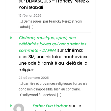
sur
DEMASQUES – Francky Perez &
Nouvelle Chanson De
ISRAÉL
JUDAISME
Yoni Gabali
Boy George
3
15 février 2026
Tout Sur La Nostalgie
[…] Demasques, par Francky Perez et Yoni
SOUVENIRS
Gabali […]
4
Cinéma, musique, sport, ces
Accords D’Isaac:
célébrités juives qui ont atteint les
L’alliance Pourrait
sur
Cinéma:
sommets - DAFINA
S’étendre À 13 Pays
ISRAÉL
JUDAISME
«Les 3M, une histoire inachevée»
D’Amérique Latine
Une ode à l’amitié au-delà de la
5
2025, L’année La Plus
religion
Meurtrière Selon Le
28 décembre 2025
Rapport D’ADL
FRANCE
ISRAÉL
[…] carrière et croyances religieuses fortes n’a
Contre
donc rien d’impossible, bien au contraire.
6
FIÈRE, DIGNE ET
D’Hollywood à Facebook […]
L’antisémitisme
RÉSILIENTE :
sur
Le
Esther Eva Harbon
POURQUOI JE