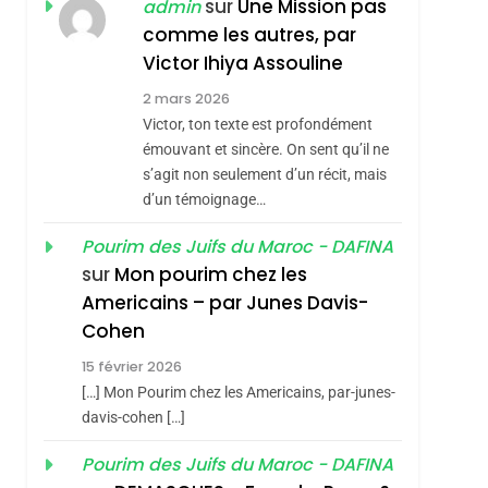
ISRAÉL
JUDAISME
sur
Une Mission pas
admin
REVENDIQUE MA
comme les autres, par
7
CE QUI NOUS
JUDAÏTE Par Thérèse
Victor Ihiya Assouline
MANQUE – Jacques
Zrihen-Dvir
2 mars 2026
Hadida
Victor, ton texte est profondément
JUDAISME
émouvant et sincère. On sent qu’il ne
8
s’agit non seulement d’un récit, mais
Maroc : Les Amandes
d’un témoignage…
De Tafraout, Le Miel
De Tadla Azilal
Pourim des Juifs du Maroc - DAFINA
DAFINA
MAROC
sur
Mon pourim chez les
Consacrés Produits
1
Americains – par Junes Davis-
Oeil Ravageur –
Du Terroir
Cohen
Vanessa De Loya
15 février 2026
Stauber
CINEMA
ISRAÉL
[…] Mon Pourim chez les Americains, par-junes-
2
davis-cohen […]
«Tu Dis Génocide, Je
Pourim des Juifs du Maroc - DAFINA
Dis Guerre»: La