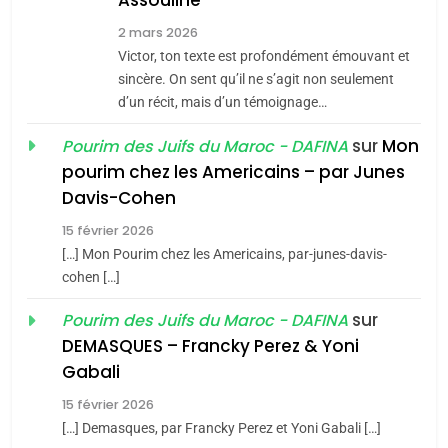
Zrihen-Dvir
7
2 mars 2026
CE QUI NOUS MANQUE –
Victor, ton texte est profondément émouvant et
Jacques Hadida
sincère. On sent qu’il ne s’agit non seulement
d’un récit, mais d’un témoignage…
JUDAISME
sur
Mon
Pourim des Juifs du Maroc - DAFINA
8
pourim chez les Americains – par Junes
Maroc : Les amandes de
Davis-Cohen
Tafraout, le miel de Tadla
15 février 2026
Azilal consacrés produits
DAFINA
MAROC
[…] Mon Pourim chez les Americains, par-junes-davis-
du terroir
cohen […]
1
Oeil ravageur – Vanessa
sur
Pourim des Juifs du Maroc - DAFINA
De Loya Stauber
DEMASQUES – Francky Perez & Yoni
5
Gabali
CINEMA
ISRAÉL
2025, l’année la plus
15 février 2026
meurtrière selon le rapport
2
[…] Demasques, par Francky Perez et Yoni Gabali […]
«Tu dis génocide, je dis