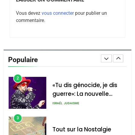
Maroc : Les amandes de
Vous devez
vous connecter
pour publier un
Tafraout, le miel de Tadla
commentaire.
Azilal consacrés produits
DAFINA
MAROC
du terroir
1
Oeil ravageur – Vanessa
De Loya Stauber
Populaire
CINEMA
ISRAÉL
2
«Tu dis génocide, je dis
guerre»: La nouvelle
chanson de Boy George
ISRAÉL
JUDAISME
3
Tout sur la Nostalgie