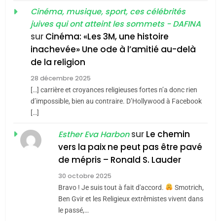
d’ADL contre
FRANCE
ISRAÉL
guerre»: La nouvelle
Cinéma, musique, sport, ces célébrités
l’antisémitisme
juives qui ont atteint les sommets - DAFINA
chanson de Boy George
6
ISRAÉL
JUDAISME
FIÈRE, DIGNE ET RÉSILIENTE :
sur
Cinéma: «Les 3M, une histoire
inachevée» Une ode à l’amitié au-delà
POURQUOI JE REVENDIQUE
3
de la religion
MA JUDAÏTE par Thérèse
Tout sur la Nostalgie
ISRAÉL
JUDAISME
Zrihen-Dvir
28 décembre 2025
SOUVENIRS
[…] carrière et croyances religieuses fortes n’a donc rien
7
CE QUI NOUS MANQUE –
d’impossible, bien au contraire. D’Hollywood à Facebook
[…]
Jacques Hadida
4
Accords d’Isaac:
sur
Le chemin
JUDAISME
Esther Eva Harbon
l’alliance pourrait
vers la paix ne peut pas être pavé
s’étendre à 13 pays
8
de mépris – Ronald S. Lauder
ISRAÉL
JUDAISME
Maroc : Les amandes de
d’Amérique latine
30 octobre 2025
Tafraout, le miel de Tadla
5
Bravo ! Je suis tout à fait d'accord.
Smotrich,
2025, l’année la plus
Azilal consacrés produits
DAFINA
MAROC
Ben Gvir et les Religieux extrêmistes vivent dans
meurtrière selon le
du terroir
le passé,…
1