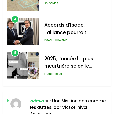
SOUVENIRS
4
Accords d’Isaac:
l’alliance pourrait
s’étendre à 13 pays
ISRAÉL
JUDAISME
d’Amérique latine
5
2025, l’année la plus
meurtrière selon le
rapport d’ADL contre
FRANCE
ISRAÉL
l’antisémitisme
6
FIÈRE, DIGNE ET RÉSILIENTE :
POURQUOI JE REVENDIQUE
sur
Une Mission pas comme
admin
MA JUDAÏTE par Thérèse
les autres, par Victor Ihiya
ISRAÉL
JUDAISME
Assouline