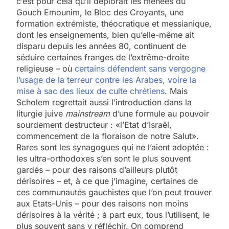
c’est pour cela qu’il déplorait les menées du
Gouch Emounim, le Bloc des Croyants, une
formation extrémiste, théocratique et messianique,
dont les enseignements, bien qu’elle-même ait
disparu depuis les années 80, continuent de
séduire certaines franges de l’extrême-droite
religieuse – où
certains défendent sans vergogne
l’usage de la terreur contre les Arabes, voire la
mise à sac des lieux de culte chrétiens
. Mais
Scholem regrettait aussi l’introduction dans la
liturgie juive
mainstream
d’une formule au pouvoir
sourdement destructeur : «l’Etat d’Israël,
commencement de la floraison de notre Salut».
Rares sont les synagogues qui ne l’aient adoptée :
les ultra-orthodoxes s’en sont le plus souvent
gardés – pour des raisons d’ailleurs plutôt
dérisoires – et, à ce que j’imagine, certaines de
ces communautés gauchistes que l’on peut trouver
aux Etats-Unis – pour des raisons non moins
dérisoires à la vérité ; à part eux, tous l’utilisent, le
plus souvent sans y réfléchir. On comprend