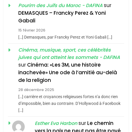
«Tu dis génocide, je dis
d’ADL contre
sur
Pourim des Juifs du Maroc - DAFINA
FRANCE
ISRAÉL
guerre»: La nouvelle
l’antisémitisme
DEMASQUES – Francky Perez & Yoni
chanson de Boy George
6
Gabali
ISRAÉL
JUDAISME
FIÈRE, DIGNE ET RÉSILIENTE :
15 février 2026
POURQUOI JE REVENDIQUE
3
[…] Demasques, par Francky Perez et Yoni Gabali […]
MA JUDAÏTE par Thérèse
Tout sur la Nostalgie
ISRAÉL
JUDAISME
Cinéma, musique, sport, ces célébrités
Zrihen-Dvir
SOUVENIRS
juives qui ont atteint les sommets - DAFINA
7
CE QUI NOUS MANQUE –
sur
Cinéma: «Les 3M, une histoire
inachevée» Une ode à l’amitié au-delà
Jacques Hadida
4
Accords d’Isaac:
de la religion
JUDAISME
l’alliance pourrait
28 décembre 2025
s’étendre à 13 pays
[…] carrière et croyances religieuses fortes n’a donc rien
8
ISRAÉL
JUDAISME
Maroc : Les amandes de
d’impossible, bien au contraire. D’Hollywood à Facebook
d’Amérique latine
[…]
Tafraout, le miel de Tadla
5
2025, l’année la plus
Azilal consacrés produits
sur
Le chemin
DAFINA
MAROC
Esther Eva Harbon
meurtrière selon le
du terroir
vers la paix ne peut pas être pavé