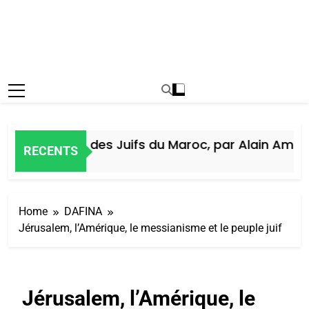
Histoire des Juifs du Maroc, par Alain Amiel
RECENTS
7 Jours Ago
Home
DAFINA
Jérusalem, l’Amérique, le messianisme et le peuple juif
Jérusalem, l’Amérique, le