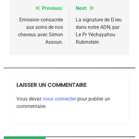
Previous:
Next:
Navigation
5
de
Emission consacrée
La signature de D.ieu
2025, l’année la plus
aux soins de nos
dans notre ADN, par
l’article
meurtrière selon le
cheveux avec Simon
Le Pr Yéchayahou
Assoun.
Rubinstein
rapport d’ADL contre
FRANCE
ISRAÉL
l’antisémitisme
6
FIÈRE, DIGNE ET RÉSILIENTE :
POURQUOI JE REVENDIQUE
MA JUDAÏTE par Thérèse
LAISSER UN COMMENTAIRE
ISRAÉL
JUDAISME
Zrihen-Dvir
Vous devez
vous connecter
pour publier un
7
commentaire.
CE QUI NOUS MANQUE –
Jacques Hadida
JUDAISME