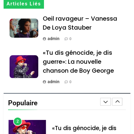
8
Articles Liés
Maroc : Les amandes de
Oeil ravageur – Vanessa
Tafraout, le miel de Tadla
Azilal consacrés produits
De Loya Stauber
DAFINA
MAROC
du terroir
admin
0
1
Oeil ravageur – Vanessa
«Tu dis génocide, je dis
De Loya Stauber
guerre»: La nouvelle
CINEMA
ISRAÉL
chanson de Boy George
2
admin
0
«Tu dis génocide, je dis
Tout sur la Nostalgie
guerre»: La nouvelle
Populaire
chanson de Boy George
admin
ISRAÉL
JUDAISME
0
3
Accords d’Isaac: l’alliance
נשיא המדינה יצחק
הרצוג נפגש עם
Tout sur la Nostalgie
pourrait s’étendre à 13