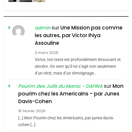
Zrihen-Dvir
7
CE QUI NOUS MANQUE –
Jacques Hadida
sur
Une Mission pas comme
admin
les autres, par Victor Ihiya
JUDAISME
Assouline
8
2 mars 2026
Maroc : Les amandes de
Victor, ton texte est profondément émouvant et
Tafraout, le miel de Tadla
sincère. On sent qu’il ne s’agit non seulement
Azilal consacrés produits
d’un récit, mais d’un témoignage…
DAFINA
MAROC
du terroir
sur
Mon
Pourim des Juifs du Maroc - DAFINA
1
pourim chez les Americains – par Junes
Oeil ravageur – Vanessa
Davis-Cohen
De Loya Stauber
15 février 2026
5
CINEMA
ISRAÉL
2025, l’année la plus
[…] Mon Pourim chez les Americains, par-junes-davis-
cohen […]
meurtrière selon le rapport
2