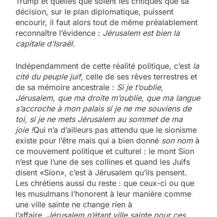
Trump et quelles que soient les critiques que sa
décision, sur le plan diplomatique, puissent
encourir, il faut alors tout de même préalablement
reconnaître l’évidence :
Jérusalem est bien la
capitale d’Israël.
Indépendamment de cette réalité politique, c’est
la
cité du peuple juif
, celle de ses rêves terrestres et
de sa mémoire ancestrale :
Si je t’oublie,
Jérusalem, que ma droite m’oublie, que ma langue
s’accroche à mon palais si je ne me souviens de
toi, si je ne mets Jérusalem au sommet de ma
joie !
Qui n’a d’ailleurs pas attendu que le sionisme
existe pour l’être mais qui a bien donné
son nom
à
ce mouvement politique et culturel : le mont Sion
n’est que l’une de ses collines et quand les Juifs
disent «Sion», c’est à Jérusalem qu’ils pensent.
Les chrétiens aussi du reste : que ceux-ci ou que
les musulmans l’honorent à leur manière comme
une ville sainte ne change rien à
l’affaire,
Jérusalem n’étant ville sainte pour ces