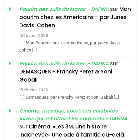
sur
Mon
Pourim des Juifs du Maroc - DAFINA
8
Maroc : Les amandes de
pourim chez les Americains – par Junes
Davis-Cohen
Tafraout, le miel de Tadla
Azilal consacrés produits
15 février 2026
DAFINA
MAROC
du terroir
[…] Mon Pourim chez les Americains, par-junes-davis-
cohen […]
1
Oeil ravageur – Vanessa
sur
Pourim des Juifs du Maroc - DAFINA
De Loya Stauber
DEMASQUES – Francky Perez & Yoni
CINEMA
ISRAÉL
5
Gabali
2025, l’année la plus
15 février 2026
2
meurtrière selon le rapport
[…] Demasques, par Francky Perez et Yoni Gabali […]
«Tu dis génocide, je dis
d’ADL contre
FRANCE
ISRAÉL
guerre»: La nouvelle
Cinéma, musique, sport, ces célébrités
l’antisémitisme
chanson de Boy George
juives qui ont atteint les sommets - DAFINA
ISRAÉL
JUDAISME
6
FIÈRE, DIGNE ET RÉSILIENTE :
sur
Cinéma: «Les 3M, une histoire
inachevée» Une ode à l’amitié au-delà
3
POURQUOI JE REVENDIQUE