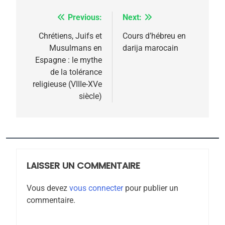
rapport d’ADL contre
FRANCE
ISRAÉL
l’antisémitisme
Previous:
Next:
Navigation
6
de
Chrétiens, Juifs et
Cours d’hébreu en
FIÈRE, DIGNE ET RÉSILIENTE :
Musulmans en
darija marocain
POURQUOI JE REVENDIQUE
l’article
Espagne : le mythe
MA JUDAÏTE par Thérèse
ISRAÉL
JUDAISME
de la tolérance
Zrihen-Dvir
religieuse (VIIIe-XVe
7
siècle)
CE QUI NOUS MANQUE –
Jacques Hadida
JUDAISME
8
LAISSER UN COMMENTAIRE
Maroc : Les amandes de
Tafraout, le miel de Tadla
Vous devez
vous connecter
pour publier un
Azilal consacrés produits
commentaire.
DAFINA
MAROC
du terroir