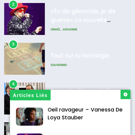
MA JUDAÏTE par Thérèse
ISRAÉL
JUDAISME
2
«Tu dis génocide, je dis
Zrihen-Dvir
7
guerre»: La nouvelle
CE QUI NOUS MANQUE –
chanson de Boy George
ISRAÉL
JUDAISME
Jacques Hadida
JUDAISME
3
Tout sur la Nostalgie
8
Maroc : Les amandes de
SOUVENIRS
Tafraout, le miel de Tadla
Azilal consacrés produits
DAFINA
MAROC
4
Accords d’Isaac: l’alliance
du terroir
Articles Liés
pourrait s’étendre à 13 pays
d’Amérique latine
Oeil ravageur – Vanessa De
ISRAÉL
JUDAISME
Loya Stauber
5
2025, l’année la plus