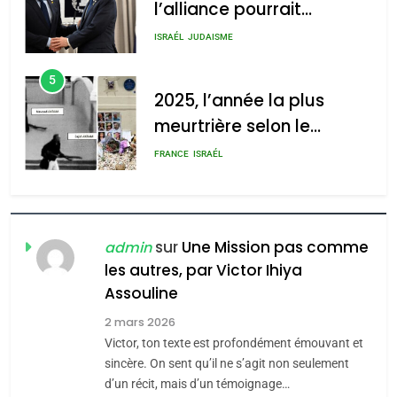
l’alliance pourrait
s’étendre à 13 pays
ISRAÉL
JUDAISME
d’Amérique latine
5
2025, l’année la plus
meurtrière selon le
rapport d’ADL contre
FRANCE
ISRAÉL
l’antisémitisme
6
FIÈRE, DIGNE ET RÉSILIENTE :
POURQUOI JE REVENDIQUE
sur
Une Mission pas comme
admin
MA JUDAÏTE par Thérèse
ISRAÉL
JUDAISME
les autres, par Victor Ihiya
Zrihen-Dvir
Assouline
7
2 mars 2026
CE QUI NOUS MANQUE –
Victor, ton texte est profondément émouvant et
Jacques Hadida
sincère. On sent qu’il ne s’agit non seulement
JUDAISME
d’un récit, mais d’un témoignage…