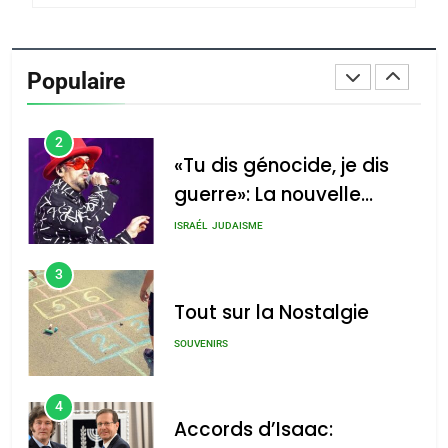
1
Oeil ravageur – Vanessa
De Loya Stauber
Populaire
CINEMA
ISRAÉL
2
«Tu dis génocide, je dis
guerre»: La nouvelle
chanson de Boy George
ISRAÉL
JUDAISME
3
Tout sur la Nostalgie
SOUVENIRS
4
Accords d’Isaac: