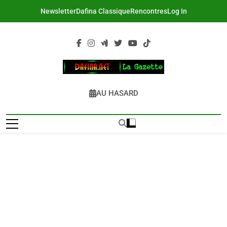
Skip
Newsletter
Dafina Classique
Rencontres
Log In
to
content
DAFINA
Le Net Des Juifs Du Maroc
AU HASARD