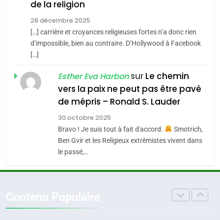
de la religion
MA JUDAÏTE par Thérèse
Tout sur la Nostalgie
ISRAÉL
JUDAISME
Zrihen-Dvir
28 décembre 2025
SOUVENIRS
[…] carrière et croyances religieuses fortes n’a donc rien
7
CE QUI NOUS MANQUE –
d’impossible, bien au contraire. D’Hollywood à Facebook
[…]
4
Jacques Hadida
Accords d’Isaac:
sur
Le chemin
JUDAISME
Esther Eva Harbon
l’alliance pourrait
vers la paix ne peut pas être pavé
s’étendre à 13 pays
ISRAÉL
JUDAISME
8
de mépris – Ronald S. Lauder
Maroc : Les amandes de
d’Amérique latine
30 octobre 2025
5
Tafraout, le miel de Tadla
2025, l’année la plus
Bravo ! Je suis tout à fait d'accord.
Smotrich,
Azilal consacrés produits
DAFINA
MAROC
Ben Gvir et les Religieux extrêmistes vivent dans
meurtrière selon le
du terroir
le passé,…
rapport d’ADL contre
FRANCE
ISRAÉL
1
Oeil ravageur – Vanessa De
l’antisémitisme
6
Loya Stauber
FIÈRE, DIGNE ET RÉSILIENTE :
Contenu Populaire
CINEMA
ISRAÉL
POURQUOI JE REVENDIQUE