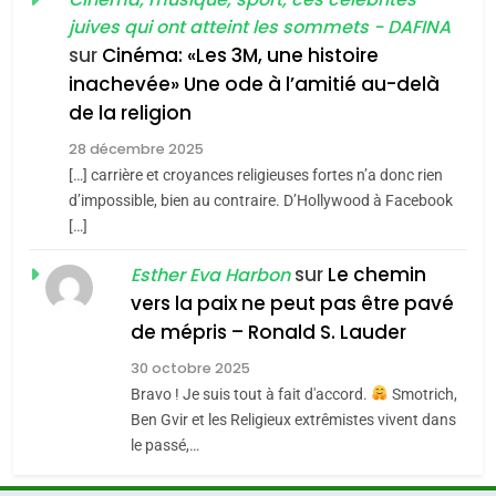
l’antisémitisme
juives qui ont atteint les sommets - DAFINA
chanson de Boy George
6
ISRAÉL
JUDAISME
FIÈRE, DIGNE ET RÉSILIENTE :
sur
Cinéma: «Les 3M, une histoire
inachevée» Une ode à l’amitié au-delà
POURQUOI JE REVENDIQUE
3
de la religion
MA JUDAÏTE par Thérèse
Tout sur la Nostalgie
ISRAÉL
JUDAISME
Zrihen-Dvir
28 décembre 2025
SOUVENIRS
[…] carrière et croyances religieuses fortes n’a donc rien
7
CE QUI NOUS MANQUE –
d’impossible, bien au contraire. D’Hollywood à Facebook
[…]
Jacques Hadida
4
Accords d’Isaac:
sur
Le chemin
JUDAISME
Esther Eva Harbon
l’alliance pourrait
vers la paix ne peut pas être pavé
s’étendre à 13 pays
8
de mépris – Ronald S. Lauder
ISRAÉL
JUDAISME
Maroc : Les amandes de
d’Amérique latine
30 octobre 2025
Tafraout, le miel de Tadla
5
Bravo ! Je suis tout à fait d'accord.
Smotrich,
2025, l’année la plus
Azilal consacrés produits
DAFINA
MAROC
Ben Gvir et les Religieux extrêmistes vivent dans
meurtrière selon le
du terroir
le passé,…
rapport d’ADL contre
1
FRANCE
ISRAÉL
Oeil ravageur – Vanessa De