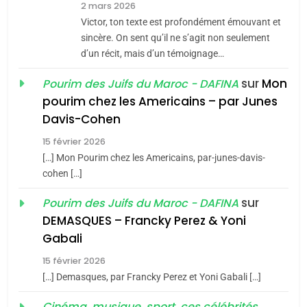
2 mars 2026
CE QUI NOUS MANQUE –
Victor, ton texte est profondément émouvant et
Jacques Hadida
sincère. On sent qu’il ne s’agit non seulement
d’un récit, mais d’un témoignage…
JUDAISME
sur
Mon
Pourim des Juifs du Maroc - DAFINA
8
pourim chez les Americains – par Junes
Maroc : Les amandes de
Davis-Cohen
Tafraout, le miel de Tadla
15 février 2026
Azilal consacrés produits
DAFINA
MAROC
[…] Mon Pourim chez les Americains, par-junes-davis-
du terroir
cohen […]
1
Oeil ravageur – Vanessa
sur
Pourim des Juifs du Maroc - DAFINA
De Loya Stauber
DEMASQUES – Francky Perez & Yoni
5
Gabali
CINEMA
ISRAÉL
2025, l’année la plus
15 février 2026
meurtrière selon le rapport
2
[…] Demasques, par Francky Perez et Yoni Gabali […]
«Tu dis génocide, je dis
d’ADL contre
FRANCE
ISRAÉL
guerre»: La nouvelle
Cinéma, musique, sport, ces célébrités