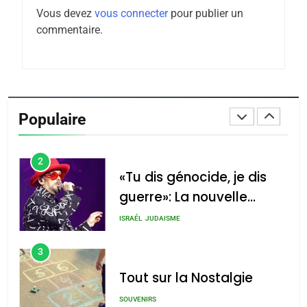
Vous devez
vous connecter
pour publier un
Tafraout, le miel de Tadla
commentaire.
Azilal consacrés produits
DAFINA
MAROC
du terroir
1
Oeil ravageur – Vanessa
De Loya Stauber
Populaire
CINEMA
ISRAÉL
2
«Tu dis génocide, je dis
guerre»: La nouvelle
chanson de Boy George
ISRAÉL
JUDAISME
3
Tout sur la Nostalgie
SOUVENIRS