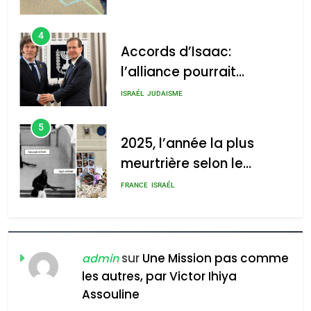
4
Accords d’Isaac:
l’alliance pourrait
s’étendre à 13 pays
ISRAÉL
JUDAISME
d’Amérique latine
5
2025, l’année la plus
meurtrière selon le
rapport d’ADL contre
FRANCE
ISRAÉL
l’antisémitisme
6
FIÈRE, DIGNE ET RÉSILIENTE :
POURQUOI JE REVENDIQUE
sur
Une Mission pas comme
admin
MA JUDAÏTE par Thérèse
les autres, par Victor Ihiya
ISRAÉL
JUDAISME
Assouline
Zrihen-Dvir
7