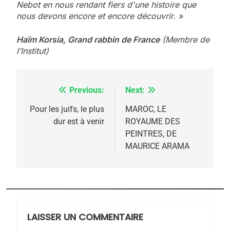
Nebot en nous rendant fiers d'une histoire que
5
nous devons encore et encore découvrir. »
2025, l’année la plus
meurtrière selon le
Haïm Korsia, Grand rabbin de France
(Membre de
l’Institut)
rapport d’ADL contre
FRANCE
ISRAÉL
l’antisémitisme
6
FIÈRE, DIGNE ET RÉSILIENTE :
Previous:
Next:
Navigation
POURQUOI JE REVENDIQUE
de
Pour les juifs, le plus
MAROC, LE
MA JUDAÏTE par Thérèse
dur est à venir
ROYAUME DES
ISRAÉL
JUDAISME
l’article
PEINTRES, DE
Zrihen-Dvir
MAURICE ARAMA
7
CE QUI NOUS MANQUE –
Jacques Hadida
JUDAISME
LAISSER UN COMMENTAIRE
8
Maroc : Les amandes de