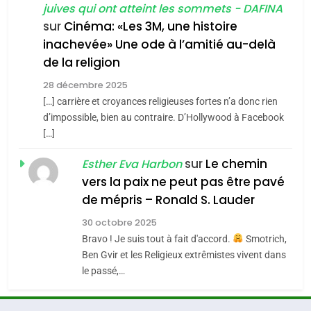
juives qui ont atteint les sommets - DAFINA
chanson de Boy George
6
ISRAÉL
JUDAISME
FIÈRE, DIGNE ET RÉSILIENTE :
sur
Cinéma: «Les 3M, une histoire
inachevée» Une ode à l’amitié au-delà
POURQUOI JE REVENDIQUE
3
de la religion
MA JUDAÏTE par Thérèse
Tout sur la Nostalgie
ISRAÉL
JUDAISME
Zrihen-Dvir
28 décembre 2025
SOUVENIRS
[…] carrière et croyances religieuses fortes n’a donc rien
7
CE QUI NOUS MANQUE –
d’impossible, bien au contraire. D’Hollywood à Facebook
[…]
Jacques Hadida
4
Accords d’Isaac:
sur
Le chemin
JUDAISME
Esther Eva Harbon
l’alliance pourrait
vers la paix ne peut pas être pavé
s’étendre à 13 pays
8
de mépris – Ronald S. Lauder
ISRAÉL
JUDAISME
Maroc : Les amandes de
d’Amérique latine
30 octobre 2025
Tafraout, le miel de Tadla
5
Bravo ! Je suis tout à fait d'accord.
Smotrich,
2025, l’année la plus
Azilal consacrés produits
DAFINA
MAROC
Ben Gvir et les Religieux extrêmistes vivent dans
meurtrière selon le
du terroir
le passé,…
rapport d’ADL contre
1
FRANCE
ISRAÉL
Oeil ravageur – Vanessa De
l’antisémitisme