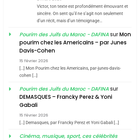
CE QUI NOUS MANQUE –
Victor, ton texte est profondément émouvant et
Jacques Hadida
sincère. On sent qu’il ne s’agit non seulement
d’un récit, mais d’un témoignage…
JUDAISME
sur
Mon
Pourim des Juifs du Maroc - DAFINA
8
pourim chez les Americains – par Junes
Maroc : Les amandes de
Davis-Cohen
Tafraout, le miel de Tadla
15 février 2026
Azilal consacrés produits
DAFINA
MAROC
[…] Mon Pourim chez les Americains, par-junes-davis-
du terroir
cohen […]
1
Oeil ravageur – Vanessa
sur
Pourim des Juifs du Maroc - DAFINA
De Loya Stauber
DEMASQUES – Francky Perez & Yoni
5
Gabali
CINEMA
ISRAÉL
2025, l’année la plus
15 février 2026
meurtrière selon le rapport
2
[…] Demasques, par Francky Perez et Yoni Gabali […]
«Tu dis génocide, je dis
d’ADL contre
FRANCE
ISRAÉL
guerre»: La nouvelle
Cinéma, musique, sport, ces célébrités
l’antisémitisme