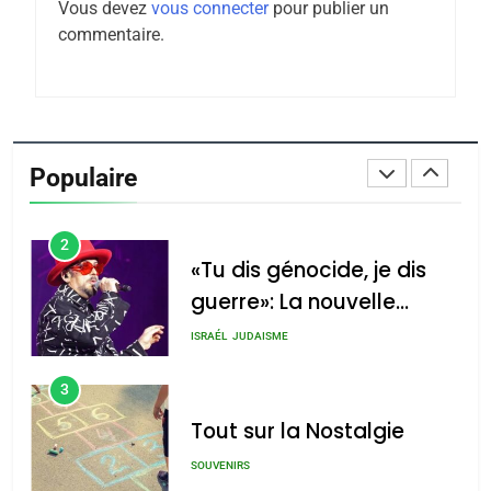
Vous devez
vous connecter
pour publier un
Tafraout, le miel de Tadla
commentaire.
Azilal consacrés produits
DAFINA
MAROC
du terroir
1
Oeil ravageur – Vanessa
De Loya Stauber
Populaire
CINEMA
ISRAÉL
2
«Tu dis génocide, je dis
guerre»: La nouvelle
chanson de Boy George
ISRAÉL
JUDAISME
3
Tout sur la Nostalgie
SOUVENIRS