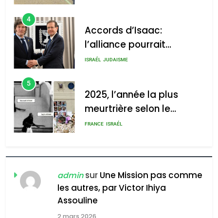
4
Accords d’Isaac:
l’alliance pourrait
s’étendre à 13 pays
ISRAÉL
JUDAISME
d’Amérique latine
5
2025, l’année la plus
meurtrière selon le
rapport d’ADL contre
FRANCE
ISRAÉL
l’antisémitisme
6
FIÈRE, DIGNE ET RÉSILIENTE :
POURQUOI JE REVENDIQUE
sur
Une Mission pas comme
admin
MA JUDAÏTE par Thérèse
les autres, par Victor Ihiya
ISRAÉL
JUDAISME
Assouline
Zrihen-Dvir
7
2 mars 2026