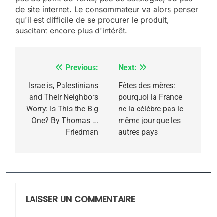
5
de site internet. Le consommateur va alors penser
2025, l’année la plus
qu'il est difficile de se procurer le produit,
meurtrière selon le
suscitant encore plus d'intérêt.
rapport d’ADL contre
FRANCE
ISRAÉL
l’antisémitisme
Previous:
Next:
Navigation
6
FIÈRE, DIGNE ET RÉSILIENTE :
de
Israelis, Palestinians
Fêtes des mères:
POURQUOI JE REVENDIQUE
and Their Neighbors
pourquoi la France
l’article
MA JUDAÏTE par Thérèse
Worry: Is This the Big
ne la célèbre pas le
ISRAÉL
JUDAISME
One? By Thomas L.
même jour que les
Zrihen-Dvir
Friedman
autres pays
7
CE QUI NOUS MANQUE –
Jacques Hadida
JUDAISME
LAISSER UN COMMENTAIRE
8
Maroc : Les amandes de