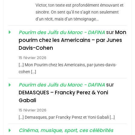
CE QUI NOUS MANQUE –
Victor, ton texte est profondément émouvant et
Jacques Hadida
sincère. On sent qu’il ne s’agit non seulement
d’un récit, mais d’un témoignage…
JUDAISME
sur
Mon
Pourim des Juifs du Maroc - DAFINA
8
pourim chez les Americains – par Junes
Maroc : Les amandes de
Davis-Cohen
Tafraout, le miel de Tadla
15 février 2026
Azilal consacrés produits
DAFINA
MAROC
[…] Mon Pourim chez les Americains, par-junes-davis-
du terroir
cohen […]
1
Oeil ravageur – Vanessa
sur
Pourim des Juifs du Maroc - DAFINA
De Loya Stauber
DEMASQUES – Francky Perez & Yoni
5
Gabali
CINEMA
ISRAÉL
2025, l’année la plus
15 février 2026
meurtrière selon le rapport
2
[…] Demasques, par Francky Perez et Yoni Gabali […]
«Tu dis génocide, je dis
d’ADL contre
FRANCE
ISRAÉL
guerre»: La nouvelle
Cinéma, musique, sport, ces célébrités
l’antisémitisme