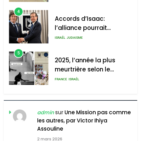
4
Accords d’Isaac:
l’alliance pourrait
s’étendre à 13 pays
ISRAÉL
JUDAISME
d’Amérique latine
5
2025, l’année la plus
meurtrière selon le
rapport d’ADL contre
FRANCE
ISRAÉL
l’antisémitisme
6
FIÈRE, DIGNE ET RÉSILIENTE :
POURQUOI JE REVENDIQUE
sur
Une Mission pas comme
admin
MA JUDAÏTE par Thérèse
les autres, par Victor Ihiya
ISRAÉL
JUDAISME
Assouline
Zrihen-Dvir
7
2 mars 2026