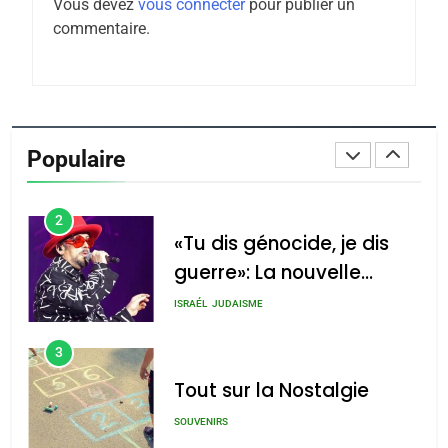
Vous devez
vous connecter
pour publier un
Tafraout, le miel de Tadla
commentaire.
Azilal consacrés produits
DAFINA
MAROC
du terroir
1
Oeil ravageur – Vanessa
De Loya Stauber
Populaire
CINEMA
ISRAÉL
2
«Tu dis génocide, je dis
guerre»: La nouvelle
chanson de Boy George
ISRAÉL
JUDAISME
3
Tout sur la Nostalgie
SOUVENIRS