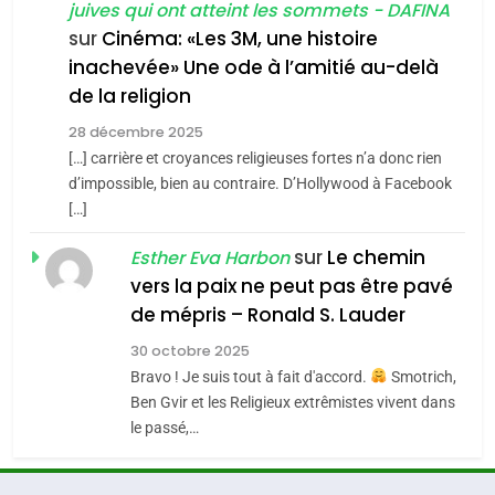
juives qui ont atteint les sommets - DAFINA
chanson de Boy George
6
ISRAÉL
JUDAISME
FIÈRE, DIGNE ET RÉSILIENTE :
sur
Cinéma: «Les 3M, une histoire
inachevée» Une ode à l’amitié au-delà
POURQUOI JE REVENDIQUE
3
de la religion
MA JUDAÏTE par Thérèse
Tout sur la Nostalgie
ISRAÉL
JUDAISME
Zrihen-Dvir
28 décembre 2025
SOUVENIRS
[…] carrière et croyances religieuses fortes n’a donc rien
7
CE QUI NOUS MANQUE –
d’impossible, bien au contraire. D’Hollywood à Facebook
[…]
Jacques Hadida
4
Accords d’Isaac:
sur
Le chemin
JUDAISME
Esther Eva Harbon
l’alliance pourrait
vers la paix ne peut pas être pavé
s’étendre à 13 pays
8
de mépris – Ronald S. Lauder
ISRAÉL
JUDAISME
Maroc : Les amandes de
d’Amérique latine
30 octobre 2025
Tafraout, le miel de Tadla
5
Bravo ! Je suis tout à fait d'accord.
Smotrich,
2025, l’année la plus
Azilal consacrés produits
DAFINA
MAROC
Ben Gvir et les Religieux extrêmistes vivent dans
meurtrière selon le
du terroir
le passé,…
rapport d’ADL contre
1
FRANCE
ISRAÉL
Oeil ravageur – Vanessa De
l’antisémitisme