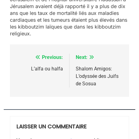
5
Jérusalem avaient déjà rapporté il y a plus de dix
2025, l’année la plus
ans que les taux de mortalité liés aux maladies
meurtrière selon le
cardiaques et les tumeurs étaient plus élevés dans
les kibboutzim laïques que dans les kibboutzim
rapport d’ADL contre
FRANCE
ISRAÉL
religieux.
l’antisémitisme
6
FIÈRE, DIGNE ET RÉSILIENTE :
Previous:
Next:
Navigation
POURQUOI JE REVENDIQUE
MA JUDAÏTE par Thérèse
de
L’alfa ou halfa
Shalom Amigos:
ISRAÉL
JUDAISME
L’odyssée des Juifs
Zrihen-Dvir
l’article
de Sosua
7
CE QUI NOUS MANQUE –
Jacques Hadida
JUDAISME
LAISSER UN COMMENTAIRE
8
Maroc : Les amandes de