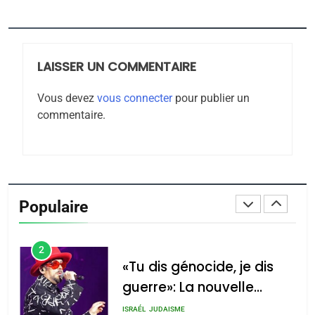
JUDAISME
8
LAISSER UN COMMENTAIRE
Maroc : Les amandes de
Tafraout, le miel de Tadla
Vous devez
vous connecter
pour publier un
Azilal consacrés produits
commentaire.
DAFINA
MAROC
du terroir
1
Oeil ravageur – Vanessa
De Loya Stauber
Populaire
CINEMA
ISRAÉL
2
«Tu dis génocide, je dis
guerre»: La nouvelle
chanson de Boy George
ISRAÉL
JUDAISME