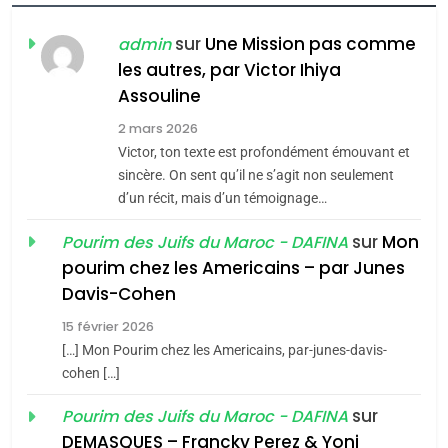
POURQUOI JE REVENDIQUE
sur
Une Mission pas comme
admin
MA JUDAÏTE par Thérèse
ISRAÉL
JUDAISME
les autres, par Victor Ihiya
Zrihen-Dvir
Assouline
7
CE QUI NOUS MANQUE –
2 mars 2026
Victor, ton texte est profondément émouvant et
Jacques Hadida
sincère. On sent qu’il ne s’agit non seulement
JUDAISME
d’un récit, mais d’un témoignage…
sur
Mon
8
Pourim des Juifs du Maroc - DAFINA
Maroc : Les amandes de
pourim chez les Americains – par Junes
Tafraout, le miel de Tadla
Davis-Cohen
Azilal consacrés produits
DAFINA
MAROC
15 février 2026
du terroir
[…] Mon Pourim chez les Americains, par-junes-davis-
1
cohen […]
Oeil ravageur – Vanessa
sur
Pourim des Juifs du Maroc - DAFINA
De Loya Stauber
DEMASQUES – Francky Perez & Yoni