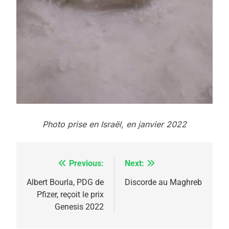
5
2025, l’année la plus
meurtrière selon le
rapport d’ADL contre
FRANCE
ISRAÉL
l’antisémitisme
Photo prise en Israël, en janvier 2022
6
FIÈRE, DIGNE ET RÉSILIENTE :
POURQUOI JE REVENDIQUE
Previous:
Next:
Navigation
MA JUDAÏTE par Thérèse
ISRAÉL
JUDAISME
de
Albert Bourla, PDG de
Discorde au Maghreb
Zrihen-Dvir
Pfizer, reçoit le prix
l’article
7
Genesis 2022
CE QUI NOUS MANQUE –
Jacques Hadida