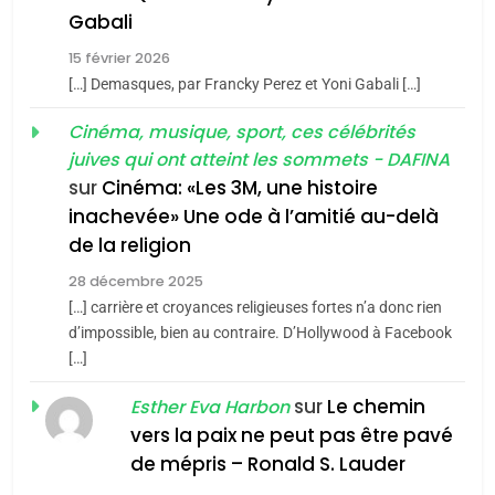
CINEMA
ISRAÉL
5
Gabali
2025, l’année la plus
15 février 2026
2
meurtrière selon le rapport
«Tu dis génocide, je dis
[…] Demasques, par Francky Perez et Yoni Gabali […]
d’ADL contre
FRANCE
ISRAÉL
guerre»: La nouvelle
Cinéma, musique, sport, ces célébrités
l’antisémitisme
chanson de Boy George
ISRAÉL
JUDAISME
juives qui ont atteint les sommets - DAFINA
6
FIÈRE, DIGNE ET RÉSILIENTE :
sur
Cinéma: «Les 3M, une histoire
3
inachevée» Une ode à l’amitié au-delà
POURQUOI JE REVENDIQUE
de la religion
Tout sur la Nostalgie
MA JUDAÏTE par Thérèse
ISRAÉL
JUDAISME
Zrihen-Dvir
28 décembre 2025
SOUVENIRS
[…] carrière et croyances religieuses fortes n’a donc rien
7
CE QUI NOUS MANQUE –
d’impossible, bien au contraire. D’Hollywood à Facebook
4
[…]
Jacques Hadida
Accords d’Isaac:
sur
Le chemin
JUDAISME
Esther Eva Harbon
l’alliance pourrait
vers la paix ne peut pas être pavé
s’étendre à 13 pays
ISRAÉL
JUDAISME
8
de mépris – Ronald S. Lauder
d’Amérique latine
Maroc : Les amandes de