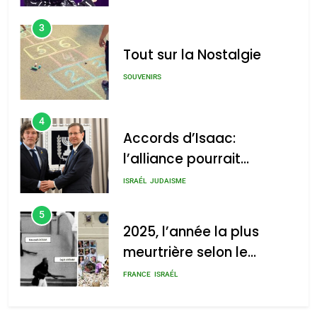
3
Tout sur la Nostalgie
SOUVENIRS
4
Accords d’Isaac:
l’alliance pourrait
s’étendre à 13 pays
ISRAÉL
JUDAISME
d’Amérique latine
5
2025, l’année la plus
meurtrière selon le
rapport d’ADL contre
FRANCE
ISRAÉL
l’antisémitisme
6
FIÈRE, DIGNE ET RÉSILIENTE :