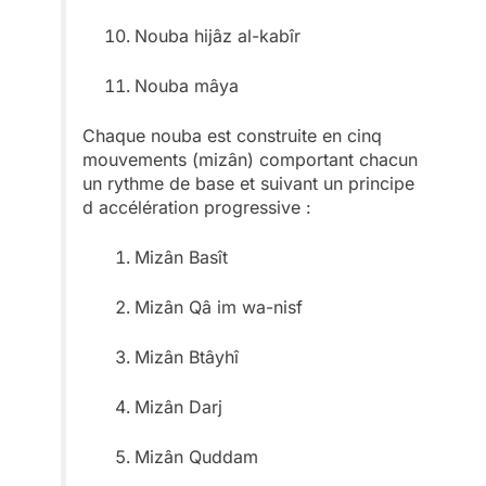
Nouba hijâz al-kabîr
Nouba mâya
Chaque nouba est construite en cinq
mouvements (mizân) comportant chacun
un rythme de base et suivant un principe
d accélération progressive :
Mizân Basît
Mizân Qâ im wa-nisf
Mizân Btâyhî
Mizân Darj
Mizân Quddam