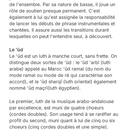
de l'ensemble. Par sa nature de basse, il joue un
rôle de soutien presque permanent. C'est
également à lui qu'est assignée la responsabilité
de lancer les débuts de phrase instrumentales et
chantées. Il assure aussi les transitions durant
lesquelles on peut l'entendre seul, à découvert.
Le 'ûd
Le 'ûd est un luth à manche court, sans frette. On
distingue deux sortes de 'ûd : le 'ûd 'arbî (luth
arabe) appelé au Maroc 'ûd ramal (du nom du
mode ramal ou mode de ré qui caractérise son
accord), et le 'ûd sharqî (luth oriental) également
nommé 'ûd maçrî(luth égyptien).
Le premier, luth de la musique arabo-andalouse
par excellence, est muni de quatre choeurs
(cordes doubles). Son usage tend à se raréfier au
profit du second, muni quant à lui de cinq ou six
choeurs (cinq cordes doubles et une simple).