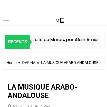
Histoire des Juifs du Maroc, par Alain Amiel
RECENTS
6 Jours Ago
Home
DAFINA
LA MUSIQUE ARABO-ANDALOUSE
LA MUSIQUE ARABO-
ANDALOUSE
1
Admin
16 Mins