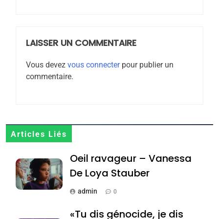
6
FIÈRE, DIGNE ET RÉSILIENTE :
POURQUOI JE REVENDIQUE
MA JUDAÏTE par Thérèse
LAISSER UN COMMENTAIRE
ISRAÉL
JUDAISME
Zrihen-Dvir
Vous devez
vous connecter
pour publier un
7
commentaire.
CE QUI NOUS MANQUE –
Jacques Hadida
JUDAISME
8
Articles Liés
Maroc : Les amandes de
Oeil ravageur – Vanessa
Tafraout, le miel de Tadla
Azilal consacrés produits
De Loya Stauber
DAFINA
MAROC
du terroir
admin
0
1
Oeil ravageur – Vanessa
«Tu dis génocide, je dis