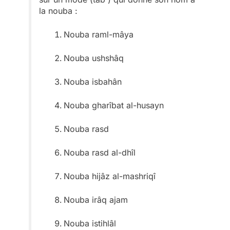
la nouba :
Nouba raml-mâya
Nouba ushshâq
Nouba isbahân
Nouba gharîbat al-husayn
Nouba rasd
Nouba rasd al-dhîl
Nouba hijâz al-mashriqî
Nouba irâq ajam
Nouba istihlâl