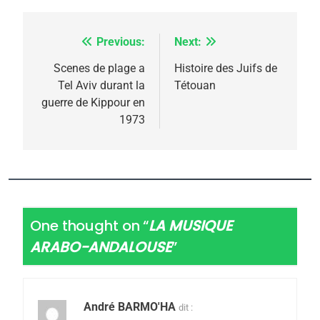
Previous:
Next:
Navigation
de
Scenes de plage a
Histoire des Juifs de
Tel Aviv durant la
Tétouan
l’article
guerre de Kippour en
1973
One thought on “
LA MUSIQUE
ARABO-ANDALOUSE
”
André BARMO'HA
dit :