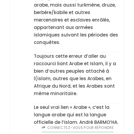
arabe, mais aussi turkmène, druze,
berbère/kabile et autres
mercenaires et esclaves enrôlés,
appartenant aux armées
islamiques suivant les périodes des
conquêtes.
Toujours cette erreur d’aller au
raccourci liant Arabe et Islam, il y a
bien d’autres peuples attaché à
l(islam, autres que les Arabes, en
Afrique du Nord, et les Arabes sont
même minoritaire.
5
2025, l’année la plus
Le seul vrai lien « Arabe », c’est la
meurtrière selon le
langue arabe qui est la langue
rapport d’ADL contre
officielle de l’islam. André BARMO’HA.
FRANCE
ISRAÉL
CONNECTEZ-VOUS POUR RÉPONDRE
l’antisémitisme