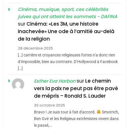
«Tu dis génocide, je dis
d’ADL contre
FRANCE
ISRAÉL
guerre»: La nouvelle
Cinéma, musique, sport, ces célébrités
l’antisémitisme
juives qui ont atteint les sommets - DAFINA
chanson de Boy George
6
ISRAÉL
JUDAISME
FIÈRE, DIGNE ET RÉSILIENTE :
sur
Cinéma: «Les 3M, une histoire
inachevée» Une ode à l’amitié au-delà
POURQUOI JE REVENDIQUE
3
de la religion
MA JUDAÏTE par Thérèse
Tout sur la Nostalgie
ISRAÉL
JUDAISME
Zrihen-Dvir
28 décembre 2025
SOUVENIRS
[…] carrière et croyances religieuses fortes n’a donc rien
7
CE QUI NOUS MANQUE –
d’impossible, bien au contraire. D’Hollywood à Facebook
[…]
Jacques Hadida
4
Accords d’Isaac:
sur
Le chemin
JUDAISME
Esther Eva Harbon
l’alliance pourrait
vers la paix ne peut pas être pavé
s’étendre à 13 pays
8
de mépris – Ronald S. Lauder
ISRAÉL
JUDAISME
Maroc : Les amandes de
d’Amérique latine
30 octobre 2025
Tafraout, le miel de Tadla
5
Bravo ! Je suis tout à fait d'accord.
Smotrich,
2025, l’année la plus
Azilal consacrés produits
DAFINA
MAROC
Ben Gvir et les Religieux extrêmistes vivent dans
meurtrière selon le
du terroir
le passé,…