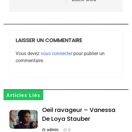
l’article
5
2025, l’année la plus
meurtrière selon le
rapport d’ADL contre
LAISSER UN COMMENTAIRE
FRANCE
ISRAÉL
l’antisémitisme
Vous devez
vous connecter
pour publier un
6
commentaire.
FIÈRE, DIGNE ET RÉSILIENTE :
POURQUOI JE REVENDIQUE
MA JUDAÏTE par Thérèse
ISRAÉL
JUDAISME
Zrihen-Dvir
7
Articles Liés
CE QUI NOUS MANQUE –
Oeil ravageur – Vanessa
Jacques Hadida
De Loya Stauber
JUDAISME
admin
0