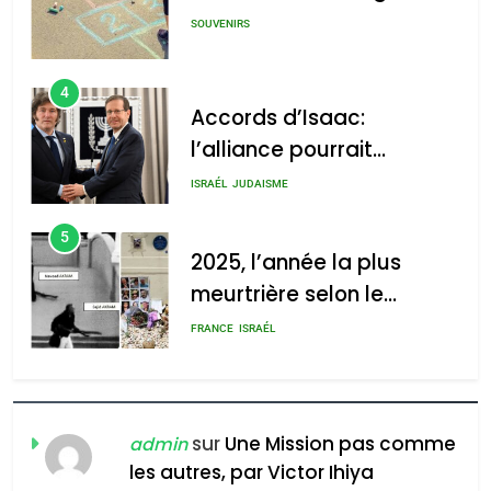
GPO
SOUVENIRS
4
Accords d’Isaac:
l’alliance pourrait
2025, l’année la plus
s’étendre à 13 pays
meurtrière selon le rapport
ISRAÉL
JUDAISME
d’Amérique latine
d’ADL contre
5
l’antisémitisme
2025, l’année la plus
meurtrière selon le
admin
0
rapport d’ADL contre
FRANCE
ISRAÉL
l’antisémitisme
6
FIÈRE, DIGNE ET RÉSILIENTE :
POURQUOI JE REVENDIQUE
sur
Une Mission pas comme
admin
MA JUDAÏTE par Thérèse
les autres, par Victor Ihiya
ISRAÉL
JUDAISME