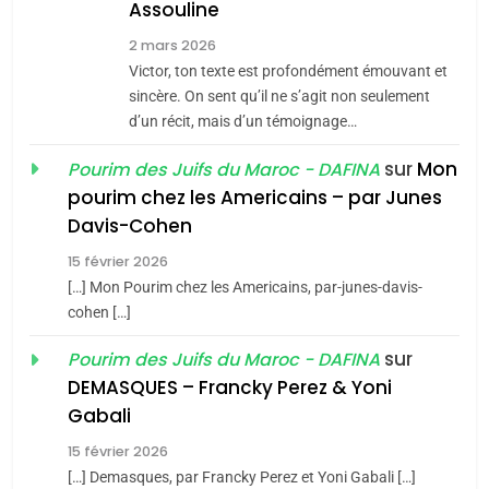
Assouline
Zrihen-Dvir
7
2 mars 2026
CE QUI NOUS MANQUE –
Victor, ton texte est profondément émouvant et
Jacques Hadida
sincère. On sent qu’il ne s’agit non seulement
d’un récit, mais d’un témoignage…
JUDAISME
sur
Mon
Pourim des Juifs du Maroc - DAFINA
8
pourim chez les Americains – par Junes
Maroc : Les amandes de
Davis-Cohen
Tafraout, le miel de Tadla
15 février 2026
Azilal consacrés produits
DAFINA
MAROC
[…] Mon Pourim chez les Americains, par-junes-davis-
du terroir
cohen […]
1
Oeil ravageur – Vanessa
sur
Pourim des Juifs du Maroc - DAFINA
De Loya Stauber
DEMASQUES – Francky Perez & Yoni
5
Gabali
CINEMA
ISRAÉL
2025, l’année la plus
15 février 2026
meurtrière selon le rapport
2
[…] Demasques, par Francky Perez et Yoni Gabali […]