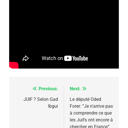
5
2025, l’année la plus
meurtrière selon le
rapport d’ADL contre
FRANCE
ISRAÉL
l’antisémitisme
6
FIÈRE, DIGNE ET RÉSILIENTE :
POURQUOI JE REVENDIQUE
MA JUDAÏTE par Thérèse
ISRAÉL
JUDAISME
Zrihen-Dvir
Previous:
Next:
Navigation
7
CE QUI NOUS MANQUE –
de
JUIF ? Selon Gad
Le député Oded
Jacques Hadida
Ibgui
Forer: ”Je n’arrive pas
l’article
à comprendre ce que
JUDAISME
les Juifs ont encore à
chercher en France”
8