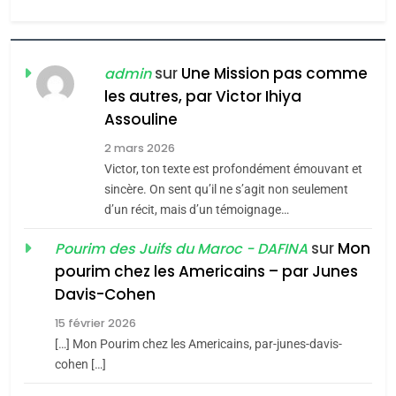
Zrihen-Dvir
7
CE QUI NOUS MANQUE –
Jacques Hadida
sur
Une Mission pas comme
admin
les autres, par Victor Ihiya
JUDAISME
Assouline
8
2 mars 2026
Maroc : Les amandes de
Victor, ton texte est profondément émouvant et
Tafraout, le miel de Tadla
sincère. On sent qu’il ne s’agit non seulement
Azilal consacrés produits
d’un récit, mais d’un témoignage…
DAFINA
MAROC
du terroir
sur
Mon
Pourim des Juifs du Maroc - DAFINA
1
pourim chez les Americains – par Junes
Oeil ravageur – Vanessa
Davis-Cohen
De Loya Stauber
15 février 2026
5
CINEMA
ISRAÉL
2025, l’année la plus
[…] Mon Pourim chez les Americains, par-junes-davis-
cohen […]
meurtrière selon le rapport
2
«Tu dis génocide, je dis