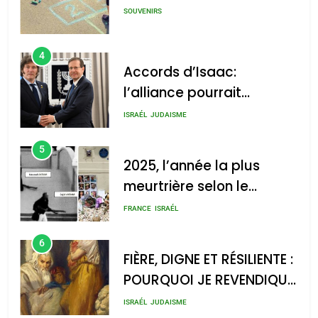
SOUVENIRS
4
Accords d’Isaac:
l’alliance pourrait
s’étendre à 13 pays
ISRAÉL
JUDAISME
d’Amérique latine
5
2025, l’année la plus
meurtrière selon le
rapport d’ADL contre
FRANCE
ISRAÉL
l’antisémitisme
6
FIÈRE, DIGNE ET RÉSILIENTE :
POURQUOI JE REVENDIQUE
MA JUDAÏTE par Thérèse
ISRAÉL
JUDAISME