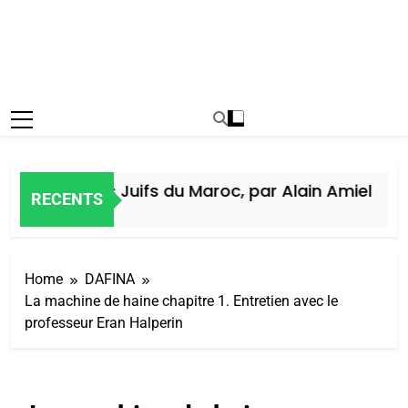
Histoire des Juifs du Maroc, par Alain Amiel
RECENTS
6 Jours Ago
Home
DAFINA
La machine de haine chapitre 1. Entretien avec le
professeur Eran Halperin