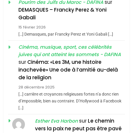
d’ADL contre
sur
Pourim des Juifs du Maroc - DAFINA
FRANCE
ISRAÉL
guerre»: La nouvelle
l’antisémitisme
DEMASQUES – Francky Perez & Yoni
chanson de Boy George
6
Gabali
ISRAÉL
JUDAISME
FIÈRE, DIGNE ET RÉSILIENTE :
15 février 2026
POURQUOI JE REVENDIQUE
3
[…] Demasques, par Francky Perez et Yoni Gabali […]
MA JUDAÏTE par Thérèse
Tout sur la Nostalgie
ISRAÉL
JUDAISME
Cinéma, musique, sport, ces célébrités
Zrihen-Dvir
SOUVENIRS
juives qui ont atteint les sommets - DAFINA
7
CE QUI NOUS MANQUE –
sur
Cinéma: «Les 3M, une histoire
inachevée» Une ode à l’amitié au-delà
Jacques Hadida
4
Accords d’Isaac:
de la religion
JUDAISME
l’alliance pourrait
28 décembre 2025
s’étendre à 13 pays
[…] carrière et croyances religieuses fortes n’a donc rien
8
ISRAÉL
JUDAISME
Maroc : Les amandes de
d’impossible, bien au contraire. D’Hollywood à Facebook
d’Amérique latine
[…]
Tafraout, le miel de Tadla
5
2025, l’année la plus
Azilal consacrés produits
sur
Le chemin
DAFINA
MAROC
Esther Eva Harbon
meurtrière selon le
du terroir
vers la paix ne peut pas être pavé