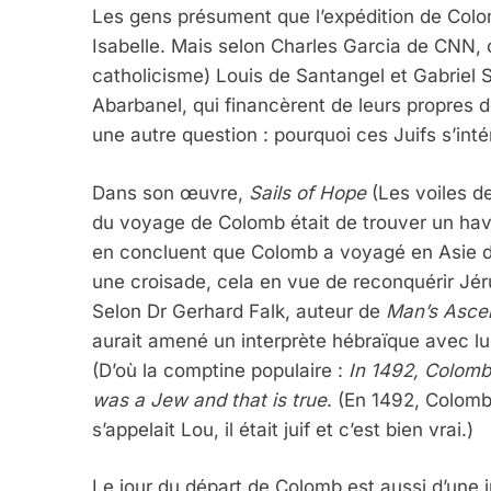
Les gens présument que l’expédition de Colomb
Isabelle. Mais selon Charles Garcia de CNN, 
catholicisme) Louis de Santangel et Gabriel S
Abarbanel, qui financèrent de leurs propres d
une autre question : pourquoi ces Juifs s’inté
Dans son œuvre,
Sails of Hope
(Les voiles de
du voyage de Colomb était de trouver un havr
en concluent que Colomb a voyagé en Asie da
5
une croisade, cela en vue de reconquérir Jér
Selon Dr Gerhard Falk, auteur de
Man’s Asce
aurait amené un interprète hébraïque avec lui,
(D’où la comptine populaire :
In 1492, Colombu
2025, L’année La Plus
was a Jew and that is true
. (En 1492, Colomb
FRANCE
ISRAÉL
s’appelait Lou, il était juif et c’est bien vrai.)
Le jour du départ de Colomb est aussi d’une i