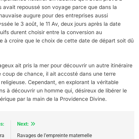
ais avait repoussé son voyage parce que dans la
e mauvaise augure pour des entreprises aussi
yssée le 3 août, le 11 Av, deux jours après la date
uifs durent choisir entre la conversion au
le à croire que le choix de cette date de départ soit dû
IENTE : POURQUOI JE REVENDIQUE MA JUDAÏTE Par T
eux ait pris la mer pour découvrir un autre itinéraire
 coup de chance, il ait accosté dans une terre
religieuse. Cependant, en explorant la véritable
s à découvrir un homme qui, désireux de libérer le
mérique par la main de la Providence Divine.
s:
Next:
ira
Ravages de l’empreinte maternelle
 – Jacques Hadida