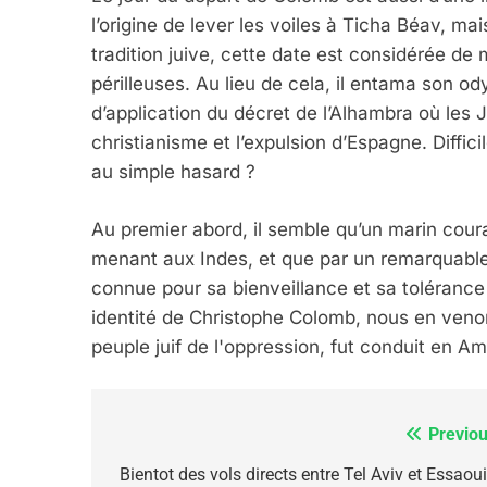
l’origine de lever les voiles à Ticha Béav, m
tradition juive, cette date est considérée d
6
périlleuses. Au lieu de cela, il entama son od
d’application du décret de l’Alhambra où les J
christianisme et l’expulsion d’Espagne. Diffici
au simple hasard ?
FIÈRE, DIGNE ET RÉSIL
Dvir
Au premier abord, il semble qu’un marin courag
ISRAÉL
JUDAISME
menant aux Indes, et que par un remarquable
connue pour sa bienveillance et sa tolérance 
identité de Christophe Colomb, nous en venon
peuple juif de l'oppression, fut conduit en A
7
Previou
Navigation
de
Bientot des vols directs entre Tel Aviv et Essaou
CE QUI NOUS MANQUE