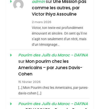
ISRAÉL
JUDAISME
sur
Une Mission pas
admin
REVENDIQUE MA
comme les autres, par
7
CE QUI NOUS
JUDAÏTE Par Thérèse
Victor Ihiya Assouline
MANQUE – Jacques
Zrihen-Dvir
2 mars 2026
Hadida
Victor, ton texte est profondément
JUDAISME
émouvant et sincère. On sent qu’il ne
8
s’agit non seulement d’un récit, mais
Maroc : Les Amandes
d’un témoignage…
De Tafraout, Le Miel
De Tadla Azilal
Pourim des Juifs du Maroc - DAFINA
DAFINA
MAROC
sur
Mon pourim chez les
Consacrés Produits
1
Americains – par Junes Davis-
Oeil Ravageur –
Du Terroir
Cohen
Vanessa De Loya
15 février 2026
Stauber
CINEMA
ISRAÉL
[…] Mon Pourim chez les Americains, par-junes-
2
davis-cohen […]
«Tu Dis Génocide, Je
Pourim des Juifs du Maroc - DAFINA
Dis Guerre»: La