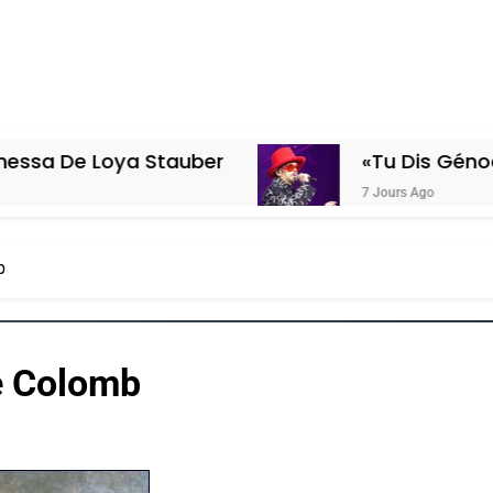
ya Stauber
«Tu Dis Génocide, Je Dis
7 Jours Ago
b
he Colomb