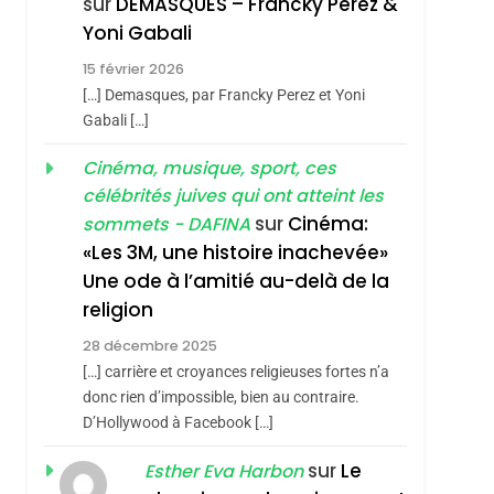
sur
DEMASQUES – Francky Perez &
Nouvelle Chanson De
ISRAÉL
JUDAISME
Yoni Gabali
Boy George
3
15 février 2026
Tout Sur La Nostalgie
[…] Demasques, par Francky Perez et Yoni
SOUVENIRS
Gabali […]
4
Cinéma, musique, sport, ces
Accords D’Isaac:
célébrités juives qui ont atteint les
L’alliance Pourrait
sur
Cinéma:
sommets - DAFINA
S’étendre À 13 Pays
ISRAÉL
JUDAISME
«Les 3M, une histoire inachevée»
D’Amérique Latine
Une ode à l’amitié au-delà de la
5
2025, L’année La Plus
religion
Meurtrière Selon Le
28 décembre 2025
Rapport D’ADL
FRANCE
ISRAÉL
[…] carrière et croyances religieuses fortes n’a
Contre
donc rien d’impossible, bien au contraire.
6
FIÈRE, DIGNE ET
D’Hollywood à Facebook […]
L’antisémitisme
RÉSILIENTE :
sur
Le
Esther Eva Harbon
POURQUOI JE