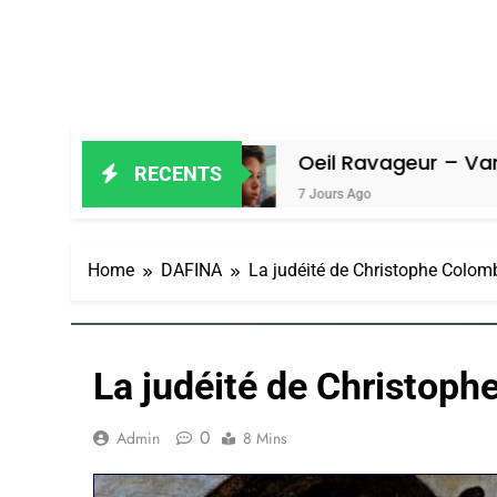
miel
Oeil Ravageur – Vanessa De Lo
RECENTS
7 Jours Ago
Home
DAFINA
La judéité de Christophe Colom
La judéité de Christop
0
Admin
8 Mins