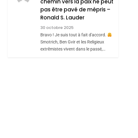
chemin vers la paix ne peut
ISRAÉL
JUDAISME
REVENDIQUE MA
pas être pavé de mépris –
7
CE QUI NOUS
JUDAÏTE Par Thérèse
Ronald S. Lauder
MANQUE – Jacques
Zrihen-Dvir
30 octobre 2025
Hadida
Bravo ! Je suis tout à fait d'accord.
JUDAISME
Smotrich, Ben Gvir et les Religieux
8
extrêmistes vivent dans le passé,…
Maroc : Les Amandes
De Tafraout, Le Miel
De Tadla Azilal
DAFINA
MAROC
Consacrés Produits
Du Terroir