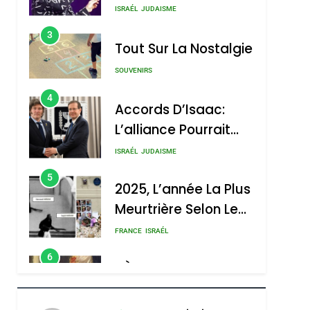
Nouvelle Chanson De
ISRAÉL
JUDAISME
Boy George
3
Tout Sur La Nostalgie
SOUVENIRS
4
Accords D’Isaac:
L’alliance Pourrait
S’étendre À 13 Pays
ISRAÉL
JUDAISME
D’Amérique Latine
5
2025, L’année La Plus
Meurtrière Selon Le
Rapport D’ADL
FRANCE
ISRAÉL
Contre
6
FIÈRE, DIGNE ET
L’antisémitisme
RÉSILIENTE :
POURQUOI JE