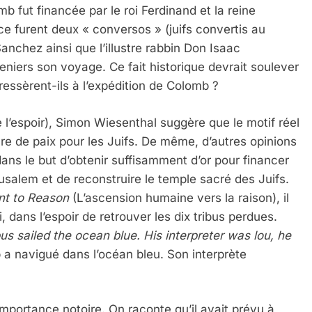
 fut financée par le roi Ferdinand et la reine
ce furent deux « conversos » (juifs convertis au
anchez ainsi que l’illustre rabbin Don Isaac
eniers son voyage. Ce fait historique devrait soulever
ressèrent-ils à l’expédition de Colomb ?
 l’espoir), Simon Wiesenthal suggère que le motif réel
e de paix pour les Juifs. De même, d’autres opinions
ns le but d’obtenir suffisamment d’or pour financer
usalem et de reconstruire le temple sacré des Juifs.
nt to Reason
(L’ascension humaine vers la raison), il
 dans l’espoir de retrouver les dix tribus perdues.
s sailed the ocean blue. His interpreter was lou, he
 Meurtrière Selon Le Rapport D’ADL Contre L’anti
 a navigué dans l’océan bleu. Son interprète
mportance notoire. On raconte qu’il avait prévu à