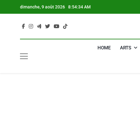
Skip
dimanche, 9 août 2026
8:54:35 AM
to
content
HOME
ARTS