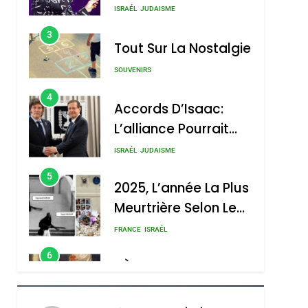
Nouvelle Chanson De
ISRAÉL
JUDAISME
Boy George
3
Tout Sur La Nostalgie
SOUVENIRS
4
Accords D’Isaac:
L’alliance Pourrait
S’étendre À 13 Pays
ISRAÉL
JUDAISME
D’Amérique Latine
5
2025, L’année La Plus
Meurtrière Selon Le
Rapport D’ADL
FRANCE
ISRAÉL
Contre
6
FIÈRE, DIGNE ET
L’antisémitisme
RÉSILIENTE :
POURQUOI JE