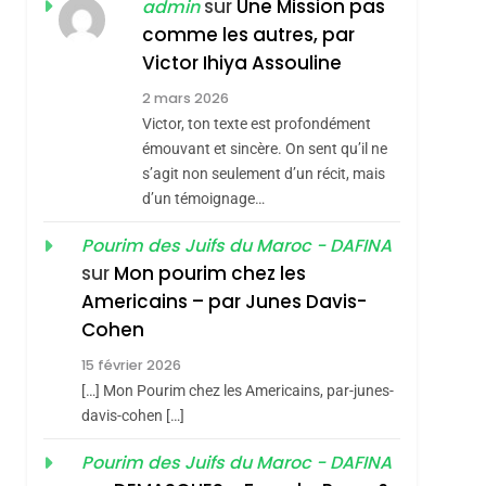
ISRAÉL
JUDAISME
sur
Une Mission pas
admin
REVENDIQUE MA
comme les autres, par
7
CE QUI NOUS
JUDAÏTE Par Thérèse
Victor Ihiya Assouline
MANQUE – Jacques
Zrihen-Dvir
2 mars 2026
Hadida
Victor, ton texte est profondément
JUDAISME
émouvant et sincère. On sent qu’il ne
8
s’agit non seulement d’un récit, mais
Maroc : Les Amandes
d’un témoignage…
De Tafraout, Le Miel
De Tadla Azilal
Pourim des Juifs du Maroc - DAFINA
DAFINA
MAROC
sur
Mon pourim chez les
Consacrés Produits
1
Americains – par Junes Davis-
Oeil Ravageur –
Du Terroir
Cohen
Vanessa De Loya
15 février 2026
Stauber
CINEMA
ISRAÉL
[…] Mon Pourim chez les Americains, par-junes-
2
davis-cohen […]
«Tu Dis Génocide, Je
Pourim des Juifs du Maroc - DAFINA
Dis Guerre»: La