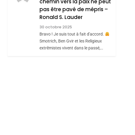
chemin vers la paix ne peut
ISRAÉL
JUDAISME
REVENDIQUE MA
pas être pavé de mépris –
7
CE QUI NOUS
JUDAÏTE Par Thérèse
Ronald S. Lauder
MANQUE – Jacques
Zrihen-Dvir
30 octobre 2025
Hadida
Bravo ! Je suis tout à fait d'accord.
JUDAISME
Smotrich, Ben Gvir et les Religieux
8
extrêmistes vivent dans le passé,…
Maroc : Les Amandes
De Tafraout, Le Miel
De Tadla Azilal
DAFINA
MAROC
Consacrés Produits
Du Terroir