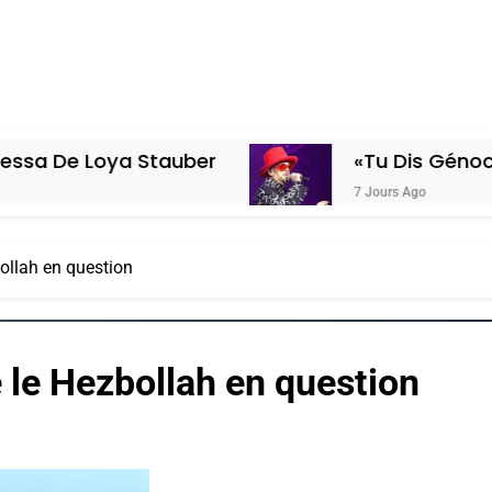
ya Stauber
«Tu Dis Génocide, Je Dis
7 Jours Ago
bollah en question
e le Hezbollah en question