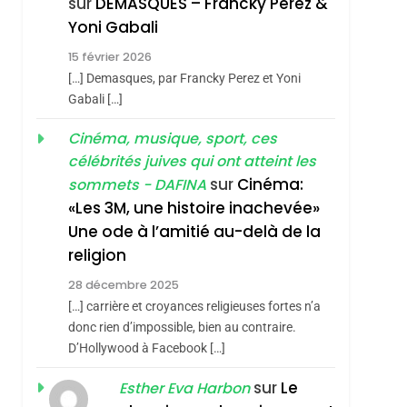
sur
DEMASQUES – Francky Perez &
Nouvelle Chanson De
ISRAÉL
JUDAISME
Yoni Gabali
Boy George
3
15 février 2026
Tout Sur La Nostalgie
[…] Demasques, par Francky Perez et Yoni
SOUVENIRS
Gabali […]
4
Cinéma, musique, sport, ces
Accords D’Isaac:
célébrités juives qui ont atteint les
L’alliance Pourrait
sur
Cinéma:
sommets - DAFINA
S’étendre À 13 Pays
ISRAÉL
JUDAISME
«Les 3M, une histoire inachevée»
D’Amérique Latine
Une ode à l’amitié au-delà de la
5
2025, L’année La Plus
religion
Meurtrière Selon Le
28 décembre 2025
Rapport D’ADL
FRANCE
ISRAÉL
[…] carrière et croyances religieuses fortes n’a
Contre
donc rien d’impossible, bien au contraire.
6
FIÈRE, DIGNE ET
D’Hollywood à Facebook […]
L’antisémitisme
RÉSILIENTE :
sur
Le
Esther Eva Harbon
POURQUOI JE