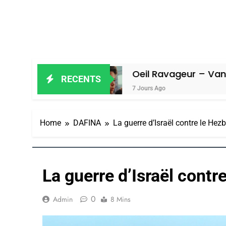
miel
Oeil Ravageur – Vanessa De Lo
RECENTS
7 Jours Ago
Home
DAFINA
La guerre d’Israël contre le Hez
La guerre d’Israël contr
0
Admin
8 Mins