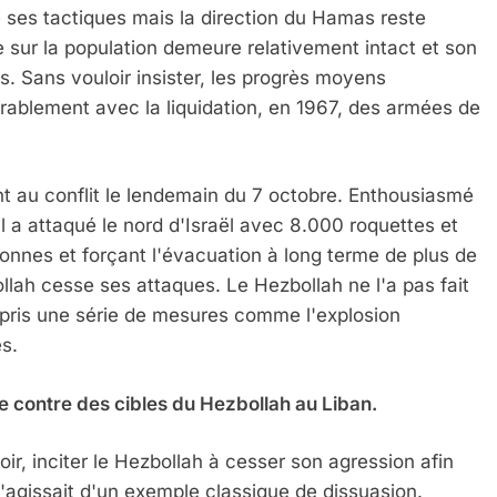
de ses tactiques mais la direction du Hamas reste
e sur la population demeure relativement intact et son
s. Sans vouloir insister, les progrès moyens
rablement avec la liquidation, en 1967, des armées de
int au conflit le lendemain du 7 octobre. Enthousiasmé
il a attaqué le nord d'Israël avec 8.000 roquettes et
sonnes et forçant l'évacuation à long terme de plus de
llah cesse ses attaques. Le Hezbollah ne l'a pas fait
a pris une série de mesures comme l'explosion
s.
e contre des cibles du Hezbollah au Liban.
voir, inciter le Hezbollah à cesser son agression afin
 s'agissait d'un exemple classique de dissuasion.