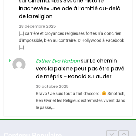
FIÈRE, DIGNE ET RÉSILIENTE :
sur
Cinéma: «Les 3M, une histoire
inachevée» Une ode à l’amitié au-delà
POURQUOI JE REVENDIQUE
3
de la religion
MA JUDAÏTE par Thérèse
Tout sur la Nostalgie
ISRAÉL
JUDAISME
Zrihen-Dvir
28 décembre 2025
SOUVENIRS
[…] carrière et croyances religieuses fortes n’a donc rien
7
CE QUI NOUS MANQUE –
d’impossible, bien au contraire. D’Hollywood à Facebook
[…]
Jacques Hadida
4
Accords d’Isaac:
sur
Le chemin
JUDAISME
Esther Eva Harbon
l’alliance pourrait
vers la paix ne peut pas être pavé
s’étendre à 13 pays
8
de mépris – Ronald S. Lauder
ISRAÉL
JUDAISME
Maroc : Les amandes de
d’Amérique latine
30 octobre 2025
Tafraout, le miel de Tadla
5
Bravo ! Je suis tout à fait d'accord.
Smotrich,
2025, l’année la plus
Azilal consacrés produits
DAFINA
MAROC
Ben Gvir et les Religieux extrêmistes vivent dans
meurtrière selon le
du terroir
le passé,…
rapport d’ADL contre
1
FRANCE
ISRAÉL
Oeil ravageur – Vanessa De
l’antisémitisme
Loya Stauber
6
Contenu Populaire