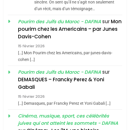
Jacques Hadida
sincère. On sent qu’il ne s’agit non seulement
d’un récit, mais d’un témoignage…
JUDAISME
sur
Mon
Pourim des Juifs du Maroc - DAFINA
8
pourim chez les Americains – par Junes
Maroc : Les amandes de
Davis-Cohen
Tafraout, le miel de Tadla
15 février 2026
Azilal consacrés produits
DAFINA
MAROC
[…] Mon Pourim chez les Americains, par-junes-davis-
du terroir
cohen […]
1
Oeil ravageur – Vanessa
sur
Pourim des Juifs du Maroc - DAFINA
De Loya Stauber
DEMASQUES – Francky Perez & Yoni
5
Gabali
CINEMA
ISRAÉL
2025, l’année la plus
15 février 2026
meurtrière selon le rapport
2
[…] Demasques, par Francky Perez et Yoni Gabali […]
«Tu dis génocide, je dis
d’ADL contre
FRANCE
ISRAÉL
guerre»: La nouvelle
Cinéma, musique, sport, ces célébrités
l’antisémitisme
juives qui ont atteint les sommets - DAFINA
chanson de Boy George
6
ISRAÉL
JUDAISME