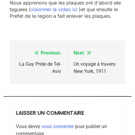
Nous apprenons que les plaques ont d'abord ete
meurtrière selon le
taguees (
visionner la video ici
)et que ensuite le
Prefet de la region a fait enlever les plaques.
rapport d’ADL contre
FRANCE
ISRAÉL
l’antisémitisme
6
FIÈRE, DIGNE ET RÉSILIENTE :
POURQUOI JE REVENDIQUE
Previous:
Next:
Navigation
MA JUDAÏTE par Thérèse
ISRAÉL
JUDAISME
de
La Gay Pride de Tel-
Un voyage à travers
Zrihen-Dvir
Aviv
New York, 1911
7
l’article
CE QUI NOUS MANQUE –
Jacques Hadida
JUDAISME
LAISSER UN COMMENTAIRE
8
Maroc : Les amandes de
Vous devez
vous connecter
pour publier un
Tafraout, le miel de Tadla
commentaire.