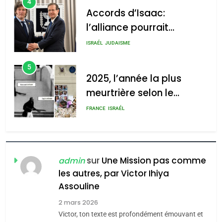
4
Accords d’Isaac:
l’alliance pourrait
s’étendre à 13 pays
ISRAÉL
JUDAISME
d’Amérique latine
5
2025, l’année la plus
meurtrière selon le
rapport d’ADL contre
FRANCE
ISRAÉL
l’antisémitisme
6
FIÈRE, DIGNE ET RÉSILIENTE :
POURQUOI JE REVENDIQUE
sur
Une Mission pas comme
admin
MA JUDAÏTE par Thérèse
les autres, par Victor Ihiya
ISRAÉL
JUDAISME
Assouline
Zrihen-Dvir
7
2 mars 2026
CE QUI NOUS MANQUE –
Victor, ton texte est profondément émouvant et