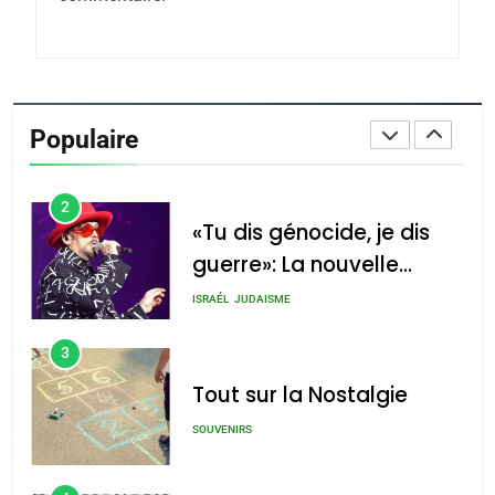
Azilal consacrés produits
DAFINA
MAROC
du terroir
1
Oeil ravageur – Vanessa
De Loya Stauber
Populaire
CINEMA
ISRAÉL
2
«Tu dis génocide, je dis
guerre»: La nouvelle
chanson de Boy George
ISRAÉL
JUDAISME
3
Tout sur la Nostalgie
SOUVENIRS