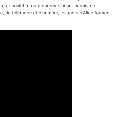
te et positif à toute épreuve lui ont permis de
e, de tolérance et d’humour, les mots d’Alice forment
 Meurtrière Selon Le Rapport D’ADL Contre L’anti
IENTE : POURQUOI JE REVENDIQUE MA JUDAÏTE Par T