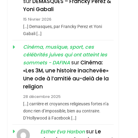
sur
DEMASQUES – Francky Perez &
SOUVENIRS
Yoni Gabali
4
Accords D’Isaac:
15 février 2026
L’alliance Pourrait
[…] Demasques, par Francky Perez et Yoni
Gabali […]
S’étendre À 13 Pays
ISRAÉL
JUDAISME
D’Amérique Latine
Cinéma, musique, sport, ces
5
2025, L’année La Plus
célébrités juives qui ont atteint les
Meurtrière Selon Le
sur
Cinéma:
sommets - DAFINA
«Les 3M, une histoire inachevée»
Rapport D’ADL
FRANCE
ISRAÉL
Une ode à l’amitié au-delà de la
Contre
6
religion
FIÈRE, DIGNE ET
L’antisémitisme
RÉSILIENTE :
28 décembre 2025
[…] carrière et croyances religieuses fortes n’a
POURQUOI JE
ISRAÉL
JUDAISME
donc rien d’impossible, bien au contraire.
REVENDIQUE MA
D’Hollywood à Facebook […]
7
CE QUI NOUS
JUDAÏTE Par Thérèse
sur
Le
Esther Eva Harbon
MANQUE – Jacques
Zrihen-Dvir