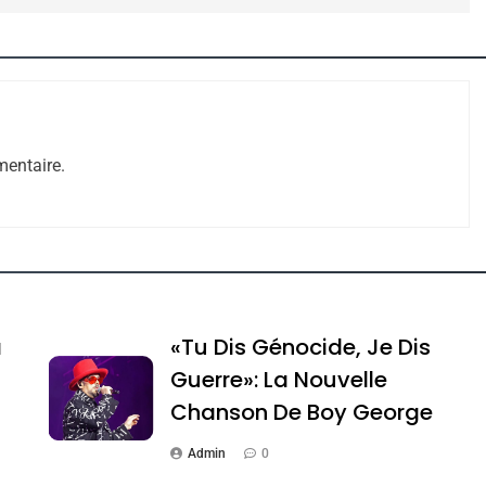
e Tafraout, Le Miel De Tadla Azilal Consacrés P
entaire.
a
«Tu Dis Génocide, Je Dis
ssa De Loya Stauber
Guerre»: La Nouvelle
Chanson De Boy George
Admin
0