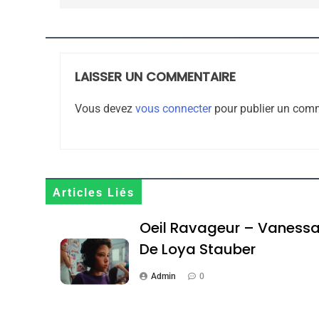
Maroc : Les Amandes D
Terroir
LAISSER UN COMMENTAIRE
DAFINA
MAROC
Vous devez
vous connecter
pour publier un comm
1
Articles Liés
Oeil Ravageur – Vaness
Oeil Ravageur – Vane
De Loya Stauber
CINEMA
ISRAÉL
Admin
0