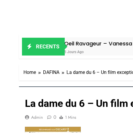
Oeil Ravageur – Vanessa De Loya St
RECENTS
5 Jours Ago
Home
DAFINA
La dame du 6 – Un film excepti
La dame du 6 – Un film 
0
Admin
1 Mins