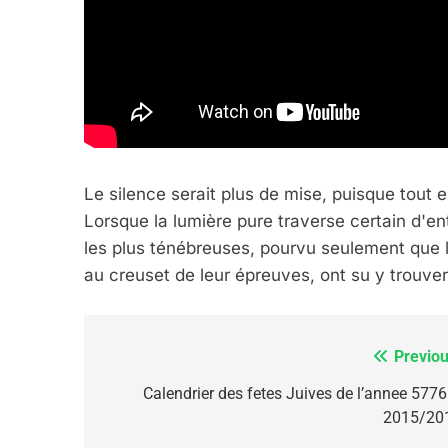
ISRAÉL
JUDAISME
7
Le silence serait plus de mise, puisque tout 
Lorsque la lumière pure traverse certain d'ent
CE QUI NOUS MANQUE
les plus ténébreuses, pourvu seulement que l'o
au creuset de leur épreuves, ont su y trouver
JUDAISME
Previou
Navigation
de
Calendrier des fetes Juives de l’annee 5776
8
2015/20
l’article