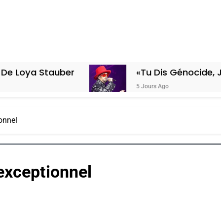
auber
«Tu Dis Génocide, Je Dis Guer
5 Jours Ago
onnel
exceptionnel