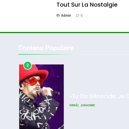
Tout Sur La Nostalgie
2
Admin
0
«Tu Dis Génocide, Je 
Contenu Populaire
ISRAÉL
JUDAISME
3
2025, L’année La Plus
Meurtrière Selon Le Rappo
D’ADL Contre
L’antisémitisme
Tout Sur La Nostalgie