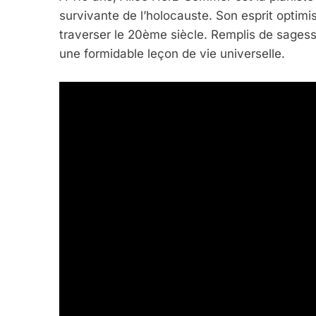
survivante de l’holocauste. Son esprit optimis
5
traverser le 20ème siècle. Remplis de sagess
une formidable leçon de vie universelle.
2025, L’année La Plus
FRANCE
ISRAÉL
6
FIÈRE, DIGNE ET RÉSIL
Dvir