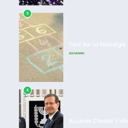
SOUVENIRS
Admin
0
4
Accords D’Isaac: L’all
ISRAÉL
JUDAISME
5