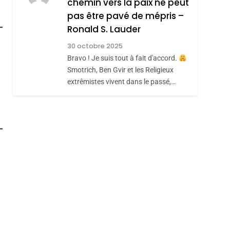
chemin vers la paix ne peut
Hadida
JUDAISME
pas être pavé de mépris –
roduits Du
Ronald S. Lauder
8
Maroc : Les Amandes
30 octobre 2025
De Tafraout, Le Miel
Bravo ! Je suis tout à fait d'accord.
De Tadla Azilal
DAFINA
MAROC
Smotrich, Ben Gvir et les Religieux
Consacrés Produits
extrêmistes vivent dans le passé,…
Du Terroir