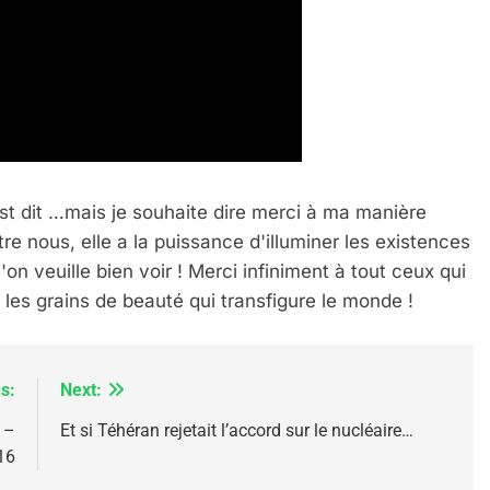
est dit …mais je souhaite dire merci à ma manière
re nous, elle a la puissance d'illuminer les existences
 – Jacques Hadida
n veuille bien voir ! Merci infiniment à tout ceux qui
 les grains de beauté qui transfigure le monde !
s:
Next:
 –
Et si Téhéran rejetait l’accord sur le nucléaire…
16