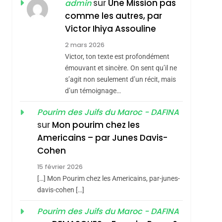
sur
Une Mission pas
admin
Hadida
JUDAISME
comme les autres, par
8
Victor Ihiya Assouline
Maroc : Les Amandes
2 mars 2026
De Tafraout, Le Miel
Victor, ton texte est profondément
De Tadla Azilal
DAFINA
MAROC
émouvant et sincère. On sent qu’il ne
sémitisme
Consacrés Produits
s’agit non seulement d’un récit, mais
1
Oeil Ravageur –
Du Terroir
d’un témoignage…
Vanessa De Loya
Pourim des Juifs du Maroc - DAFINA
Stauber
CINEMA
ISRAÉL
sur
Mon pourim chez les
Americains – par Junes Davis-
2
«Tu Dis Génocide, Je
Cohen
Dis Guerre»: La
15 février 2026
Nouvelle Chanson De
[…] Mon Pourim chez les Americains, par-junes-
ISRAÉL
JUDAISME
Boy George
davis-cohen […]
3
hérèse Zrihen-
Tout Sur La Nostalgie
Pourim des Juifs du Maroc - DAFINA