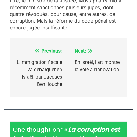
titre, le ministre de la Justice, Mustapha Ramid a
récemment sanctionnés plusieurs juges, dont
quatre révoqués, pour cause, entre autres, de
corruption. Mais la réforme du code pénal est
encore jugée insuffisante.
Previous:
Next:
Navigation
de
L’immigration fiscale
En Israël, l’art montre
va débarquer en
la voie à l’innovation
l’article
Israël, par Jacques
Benillouche
One thought on “
« La corruption est
5