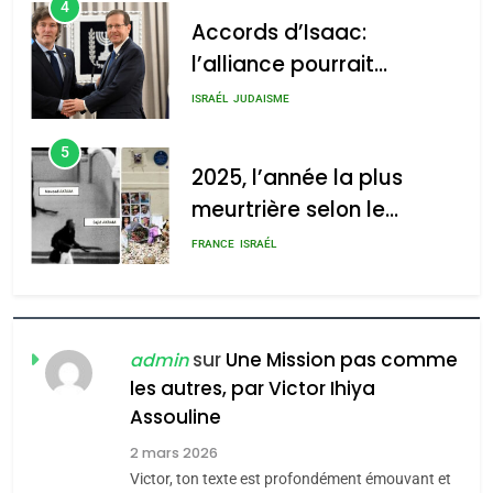
4
Accords d’Isaac:
l’alliance pourrait
s’étendre à 13 pays
ISRAÉL
JUDAISME
d’Amérique latine
5
2025, l’année la plus
meurtrière selon le
rapport d’ADL contre
FRANCE
ISRAÉL
l’antisémitisme
6
FIÈRE, DIGNE ET RÉSILIENTE :
POURQUOI JE REVENDIQUE
sur
Une Mission pas comme
admin
MA JUDAÏTE par Thérèse
les autres, par Victor Ihiya
ISRAÉL
JUDAISME
Assouline
Zrihen-Dvir
7
2 mars 2026
CE QUI NOUS MANQUE –
Victor, ton texte est profondément émouvant et