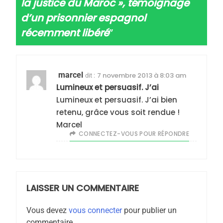
2025, l’année la plus
la justice du Maroc », témoignage
meurtrière selon le
d’un prisonnier espagnol
rapport d’ADL contre
récemment libéré
”
FRANCE
ISRAÉL
l’antisémitisme
6
FIÈRE, DIGNE ET RÉSILIENTE :
marcel
7 novembre 2013 à 8:03 am
dit :
POURQUOI JE REVENDIQUE
Lumineux et persuasif. J’ai
MA JUDAÏTE par Thérèse
ISRAÉL
JUDAISME
Lumineux et persuasif. J’ai bien
Zrihen-Dvir
retenu, grâce vous soit rendue !
7
Marcel
CE QUI NOUS MANQUE –
CONNECTEZ-VOUS POUR RÉPONDRE
Jacques Hadida
JUDAISME
LAISSER UN COMMENTAIRE
8
Maroc : Les amandes de
Vous devez
vous connecter
pour publier un
Tafraout, le miel de Tadla
commentaire.