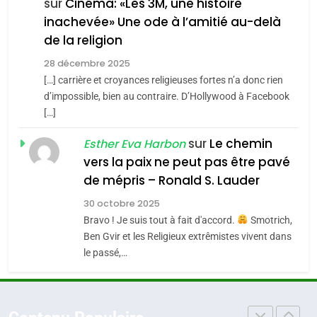
FIÈRE, DIGNE ET RÉSILIENTE :
sur
Cinéma: «Les 3M, une histoire
inachevée» Une ode à l’amitié au-delà
POURQUOI JE REVENDIQUE
3
de la religion
MA JUDAÏTE par Thérèse
Tout sur la Nostalgie
ISRAÉL
JUDAISME
Zrihen-Dvir
28 décembre 2025
SOUVENIRS
[…] carrière et croyances religieuses fortes n’a donc rien
7
CE QUI NOUS MANQUE –
d’impossible, bien au contraire. D’Hollywood à Facebook
[…]
Jacques Hadida
4
Accords d’Isaac:
sur
Le chemin
JUDAISME
Esther Eva Harbon
l’alliance pourrait
vers la paix ne peut pas être pavé
s’étendre à 13 pays
8
de mépris – Ronald S. Lauder
ISRAÉL
JUDAISME
Maroc : Les amandes de
d’Amérique latine
30 octobre 2025
Tafraout, le miel de Tadla
5
Bravo ! Je suis tout à fait d'accord.
Smotrich,
2025, l’année la plus
Azilal consacrés produits
DAFINA
MAROC
Ben Gvir et les Religieux extrêmistes vivent dans
meurtrière selon le
du terroir
le passé,…
rapport d’ADL contre
1
FRANCE
ISRAÉL
Oeil ravageur – Vanessa De
l’antisémitisme
Loya Stauber
6