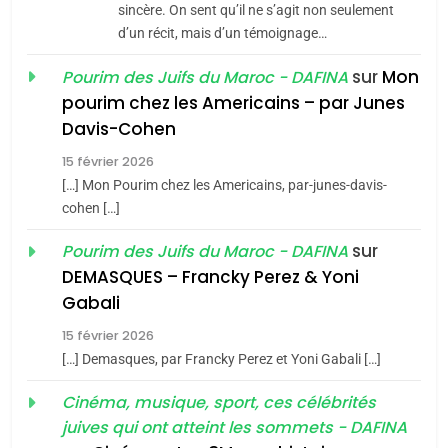
Jacques Hadida
sincère. On sent qu’il ne s’agit non seulement
d’un récit, mais d’un témoignage…
JUDAISME
sur
Mon
Pourim des Juifs du Maroc - DAFINA
8
pourim chez les Americains – par Junes
Maroc : Les amandes de
Davis-Cohen
Tafraout, le miel de Tadla
15 février 2026
Azilal consacrés produits
DAFINA
MAROC
[…] Mon Pourim chez les Americains, par-junes-davis-
du terroir
cohen […]
1
Oeil ravageur – Vanessa
sur
Pourim des Juifs du Maroc - DAFINA
De Loya Stauber
DEMASQUES – Francky Perez & Yoni
5
Gabali
CINEMA
ISRAÉL
2025, l’année la plus
15 février 2026
meurtrière selon le rapport
2
[…] Demasques, par Francky Perez et Yoni Gabali […]
«Tu dis génocide, je dis
d’ADL contre
FRANCE
ISRAÉL
guerre»: La nouvelle
Cinéma, musique, sport, ces célébrités
l’antisémitisme
juives qui ont atteint les sommets - DAFINA
chanson de Boy George
6
ISRAÉL
JUDAISME