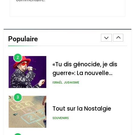
Azilal consacrés produits
DAFINA
MAROC
du terroir
1
Oeil ravageur – Vanessa
De Loya Stauber
Populaire
CINEMA
ISRAÉL
2
«Tu dis génocide, je dis
guerre»: La nouvelle
chanson de Boy George
ISRAÉL
JUDAISME
3
Tout sur la Nostalgie
SOUVENIRS