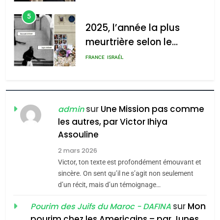
d’Amérique latine
d’ADL contre
5
l’antisémitisme
2025, l’année la plus
meurtrière selon le
admin
0
rapport d’ADL contre
FRANCE
ISRAÉL
l’antisémitisme
6
FIÈRE, DIGNE ET RÉSILIENTE :
POURQUOI JE REVENDIQUE
sur
Une Mission pas comme
admin
MA JUDAÏTE par Thérèse
les autres, par Victor Ihiya
ISRAÉL
JUDAISME
Zrihen-Dvir
Assouline
7
2 mars 2026
CE QUI NOUS MANQUE –
Victor, ton texte est profondément émouvant et
Jacques Hadida
sincère. On sent qu’il ne s’agit non seulement
d’un récit, mais d’un témoignage…
JUDAISME
sur
Mon
Pourim des Juifs du Maroc - DAFINA
8
pourim chez les Americains – par Junes