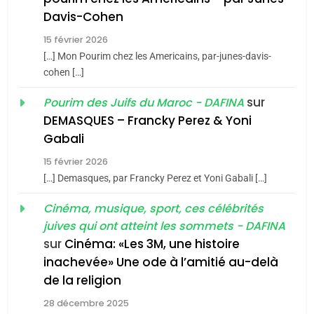
Maroc : Les amandes de
Davis-Cohen
Tafraout, le miel de Tadla
Azilal consacrés produits
15 février 2026
DAFINA
MAROC
[…] Mon Pourim chez les Americains, par-junes-davis-
du terroir
cohen […]
1
Oeil ravageur – Vanessa
sur
Pourim des Juifs du Maroc - DAFINA
De Loya Stauber
DEMASQUES – Francky Perez & Yoni
5
Gabali
CINEMA
ISRAÉL
2025, l’année la plus
15 février 2026
meurtrière selon le rapport
2
[…] Demasques, par Francky Perez et Yoni Gabali […]
«Tu dis génocide, je dis
d’ADL contre
FRANCE
ISRAÉL
guerre»: La nouvelle
Cinéma, musique, sport, ces célébrités
l’antisémitisme
chanson de Boy George
juives qui ont atteint les sommets - DAFINA
6
ISRAÉL
JUDAISME
FIÈRE, DIGNE ET RÉSILIENTE :
sur
Cinéma: «Les 3M, une histoire
inachevée» Une ode à l’amitié au-delà
POURQUOI JE REVENDIQUE
3
de la religion
MA JUDAÏTE par Thérèse
Tout sur la Nostalgie
ISRAÉL
JUDAISME
Zrihen-Dvir
28 décembre 2025
SOUVENIRS