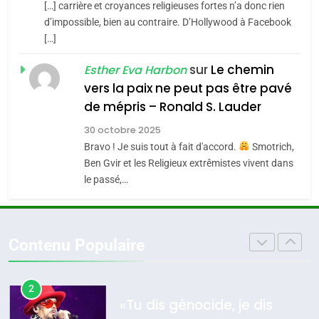
[…] carrière et croyances religieuses fortes n’a donc rien
7
CE QUI NOUS MANQUE –
d’impossible, bien au contraire. D’Hollywood à Facebook
[…]
Jacques Hadida
4
Accords d’Isaac:
sur
Le chemin
JUDAISME
Esther Eva Harbon
l’alliance pourrait
vers la paix ne peut pas être pavé
s’étendre à 13 pays
8
ISRAÉL
JUDAISME
de mépris – Ronald S. Lauder
Maroc : Les amandes de
d’Amérique latine
30 octobre 2025
Tafraout, le miel de Tadla
5
Bravo ! Je suis tout à fait d'accord.
Smotrich,
2025, l’année la plus
Azilal consacrés produits
DAFINA
MAROC
Ben Gvir et les Religieux extrêmistes vivent dans
meurtrière selon le
du terroir
le passé,…
rapport d’ADL contre
1
FRANCE
ISRAÉL
Oeil ravageur – Vanessa De
l’antisémitisme
Loya Stauber
6
Contenu Populaire
FIÈRE, DIGNE ET RÉSILIENTE :
CINEMA
ISRAÉL
POURQUOI JE REVENDIQUE
MA JUDAÏTE par Thérèse
2
ISRAÉL
JUDAISME
«Tu dis génocide, je dis
Zrihen-Dvir