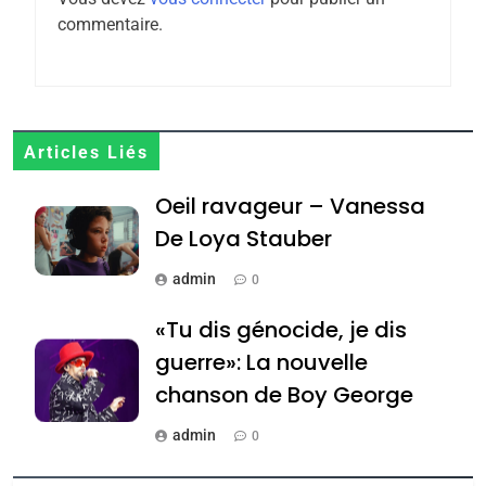
6
FIÈRE, DIGNE ET RÉSILIENTE :
commentaire.
POURQUOI JE REVENDIQUE
MA JUDAÏTE par Thérèse
ISRAÉL
JUDAISME
Zrihen-Dvir
7
Articles Liés
CE QUI NOUS MANQUE –
Jacques Hadida
Oeil ravageur – Vanessa
De Loya Stauber
JUDAISME
admin
0
8
Maroc : Les amandes de
«Tu dis génocide, je dis
Tafraout, le miel de Tadla
guerre»: La nouvelle
Azilal consacrés produits
DAFINA
MAROC
chanson de Boy George
du terroir
1
admin
0
Oeil ravageur – Vanessa
Tout sur la Nostalgie