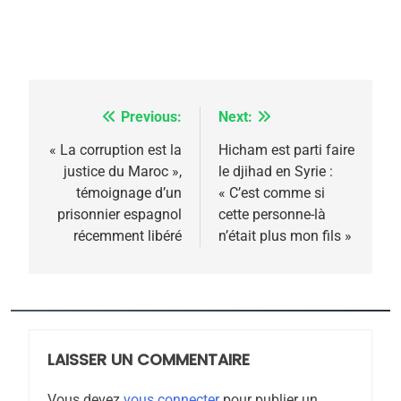
Previous:
Next:
Navigation
de
« La corruption est la
Hicham est parti faire
justice du Maroc »,
le djihad en Syrie :
l’article
témoignage d’un
« C’est comme si
prisonnier espagnol
cette personne-là
récemment libéré
n’était plus mon fils »
5
2025, l’année la plus
meurtrière selon le
rapport d’ADL contre
LAISSER UN COMMENTAIRE
FRANCE
ISRAÉL
l’antisémitisme
Vous devez
vous connecter
pour publier un