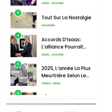
Tout Sur La Nostalgie
SOUVENIRS
4
Accords D’Isaac:
L’alliance Pourrait
S’étendre À 13 Pays
ISRAÉL
JUDAISME
D’Amérique Latine
5
2025, L’année La Plus
Meurtrière Selon Le
Rapport D’ADL
FRANCE
ISRAÉL
Contre
6
FIÈRE, DIGNE ET
L’antisémitisme
RÉSILIENTE :
POURQUOI JE
ISRAÉL
JUDAISME
REVENDIQUE MA
7
CE QUI NOUS
JUDAÏTE Par Thérèse