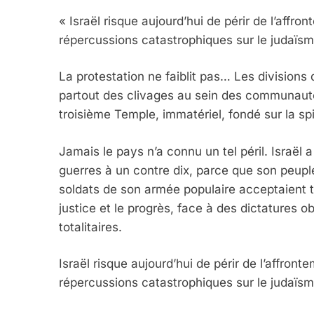
« Israël risque aujourd’hui de périr de l’affr
répercussions catastrophiques sur le judaïsm
La protestation ne faiblit pas… Les divisions 
partout des clivages au sein des communauté
troisième Temple, immatériel, fondé sur la spir
5
Jamais le pays n’a connu un tel péril. Israël
guerres à un contre dix, parce que son peuple
soldats de son armée populaire acceptaient tou
justice et le progrès, face à des dictatures 
2025, L’année La Plus
totalitaires.
FRANCE
ISRAÉL
Israël risque aujourd’hui de périr de l’affron
répercussions catastrophiques sur le judaïs