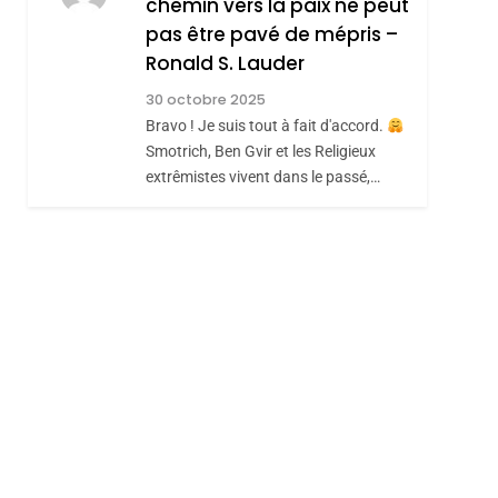
chemin vers la paix ne peut
MANQUE – Jacques
Zrihen-Dvir
pas être pavé de mépris –
Hadida
Ronald S. Lauder
JUDAISME
30 octobre 2025
8
Maroc : Les Amandes
Bravo ! Je suis tout à fait d'accord.
De Tafraout, Le Miel
Smotrich, Ben Gvir et les Religieux
extrêmistes vivent dans le passé,…
De Tadla Azilal
DAFINA
MAROC
Consacrés Produits
Du Terroir