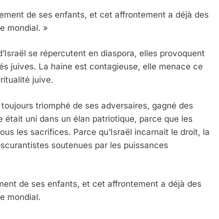
ontement de ses enfants, et cet affrontement a déjà des
e mondial. »
d’Israël se répercutent en diaspora, elles provoquent
s juives. La haine est contagieuse, elle menace ce
itualité juive.
 a toujours triomphé de ses adversaires, gagné des
 était uni dans un élan patriotique, parce que les
s les sacrifices. Parce qu’Israël incarnait le droit, la
obscurantistes soutenues par les puissances
 Meurtrière Selon Le Rapport D’ADL Contre L’anti
tement de ses enfants, et cet affrontement a déjà des
me mondial.