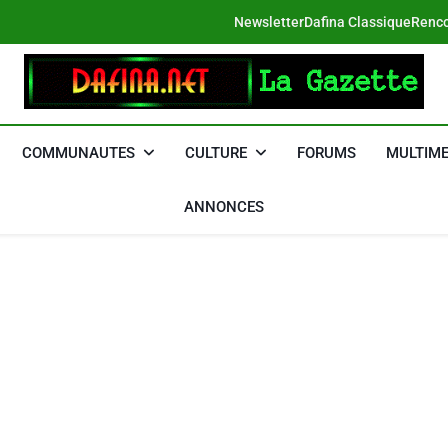
Newsletter
Dafina Classique
Renco
DAFINA
Le Net Des Juifs Du Maroc
COMMUNAUTES
CULTURE
FORUMS
MULTIME
ANNONCES