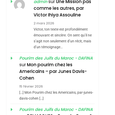
sur
Une Mission pas
admin
MANQUE – Jacques
Zrihen-Dvir
comme les autres, par
Hadida
Victor Ihiya Assouline
JUDAISME
2 mars 2026
8
Maroc : Les Amandes
Victor, ton texte est profondément
De Tafraout, Le Miel
émouvant et sincère. On sent qu’il ne
s’agit non seulement d’un récit, mais
De Tadla Azilal
DAFINA
MAROC
d’un témoignage…
Consacrés Produits
1
Oeil Ravageur –
Du Terroir
Pourim des Juifs du Maroc - DAFINA
sur
Mon pourim chez les
Vanessa De Loya
Americains – par Junes Davis-
Stauber
CINEMA
ISRAÉL
Cohen
2
«Tu Dis Génocide, Je
15 février 2026
[…] Mon Pourim chez les Americains, par-junes-
Dis Guerre»: La
davis-cohen […]
Nouvelle Chanson De
ISRAÉL
JUDAISME
Boy George
Pourim des Juifs du Maroc - DAFINA
3