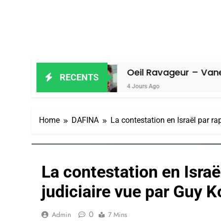
l
Oeil Ravageur – Vanessa De Loya 
RECENTS
4 Jours Ago
Home
DAFINA
La contestation en Israël par ra
La contestation en Israë
judiciaire vue par Guy 
0
Admin
7 Mins