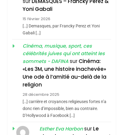
sur
DEMASQUES – Francky Perez &
Tout Sur La Nostalgie
Yoni Gabali
SOUVENIRS
15 février 2026
4
[…] Demasques, par Francky Perez et Yoni
Accords D’Isaac:
Gabali […]
L’alliance Pourrait
Cinéma, musique, sport, ces
S’étendre À 13 Pays
ISRAÉL
JUDAISME
célébrités juives qui ont atteint les
D’Amérique Latine
5
sur
Cinéma:
sommets - DAFINA
2025, L’année La Plus
«Les 3M, une histoire inachevée»
Meurtrière Selon Le
Une ode à l’amitié au-delà de la
Rapport D’ADL
FRANCE
ISRAÉL
religion
Contre
6
28 décembre 2025
FIÈRE, DIGNE ET
L’antisémitisme
[…] carrière et croyances religieuses fortes n’a
RÉSILIENTE :
donc rien d’impossible, bien au contraire.
POURQUOI JE
D’Hollywood à Facebook […]
ISRAÉL
JUDAISME
REVENDIQUE MA
sur
Le
Esther Eva Harbon
7
CE QUI NOUS
JUDAÏTE Par Thérèse