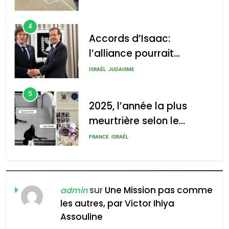
4
Accords d’Isaac:
l’alliance pourrait
s’étendre à 13 pays
ISRAÉL
JUDAISME
d’Amérique latine
5
2025, l’année la plus
meurtrière selon le
rapport d’ADL contre
FRANCE
ISRAÉL
l’antisémitisme
6
FIÈRE, DIGNE ET RÉSILIENTE :
POURQUOI JE REVENDIQUE
sur
Une Mission pas comme
admin
MA JUDAÏTE par Thérèse
les autres, par Victor Ihiya
ISRAÉL
JUDAISME
Assouline
Zrihen-Dvir
7