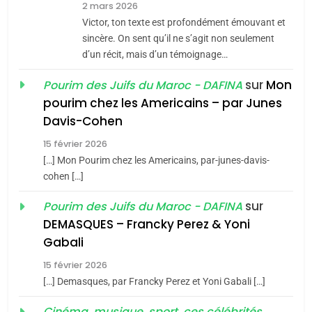
2 mars 2026
CE QUI NOUS MANQUE –
Victor, ton texte est profondément émouvant et
Jacques Hadida
sincère. On sent qu’il ne s’agit non seulement
d’un récit, mais d’un témoignage…
JUDAISME
sur
Mon
Pourim des Juifs du Maroc - DAFINA
8
pourim chez les Americains – par Junes
Maroc : Les amandes de
Davis-Cohen
Tafraout, le miel de Tadla
15 février 2026
Azilal consacrés produits
DAFINA
MAROC
[…] Mon Pourim chez les Americains, par-junes-davis-
du terroir
cohen […]
1
Oeil ravageur – Vanessa
sur
Pourim des Juifs du Maroc - DAFINA
De Loya Stauber
DEMASQUES – Francky Perez & Yoni
5
Gabali
CINEMA
ISRAÉL
2025, l’année la plus
15 février 2026
meurtrière selon le rapport
2
[…] Demasques, par Francky Perez et Yoni Gabali […]
«Tu dis génocide, je dis
d’ADL contre
FRANCE
ISRAÉL
Cinéma, musique, sport, ces célébrités