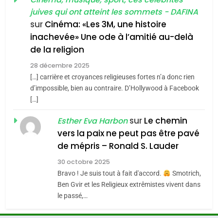
guerre»: La nouvelle
l’antisémitisme
juives qui ont atteint les sommets - DAFINA
chanson de Boy George
6
ISRAÉL
JUDAISME
FIÈRE, DIGNE ET RÉSILIENTE :
sur
Cinéma: «Les 3M, une histoire
inachevée» Une ode à l’amitié au-delà
POURQUOI JE REVENDIQUE
3
de la religion
MA JUDAÏTE par Thérèse
Tout sur la Nostalgie
ISRAÉL
JUDAISME
Zrihen-Dvir
28 décembre 2025
SOUVENIRS
[…] carrière et croyances religieuses fortes n’a donc rien
7
CE QUI NOUS MANQUE –
d’impossible, bien au contraire. D’Hollywood à Facebook
[…]
Jacques Hadida
4
Accords d’Isaac:
sur
Le chemin
JUDAISME
Esther Eva Harbon
l’alliance pourrait
vers la paix ne peut pas être pavé
s’étendre à 13 pays
8
de mépris – Ronald S. Lauder
ISRAÉL
JUDAISME
Maroc : Les amandes de
d’Amérique latine
30 octobre 2025
Tafraout, le miel de Tadla
5
Bravo ! Je suis tout à fait d'accord.
Smotrich,
2025, l’année la plus
Azilal consacrés produits
DAFINA
MAROC
Ben Gvir et les Religieux extrêmistes vivent dans
meurtrière selon le
du terroir
le passé,…
rapport d’ADL contre
1
FRANCE
ISRAÉL
Oeil ravageur – Vanessa De