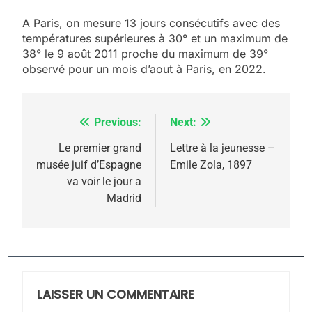
5
A Paris, on mesure 13 jours consécutifs avec des
2025, l’année la plus
températures supérieures à 30° et un maximum de
meurtrière selon le
38° le 9 août 2011 proche du maximum de 39°
observé pour un mois d’aout à Paris, en 2022.
rapport d’ADL contre
FRANCE
ISRAÉL
l’antisémitisme
6
FIÈRE, DIGNE ET RÉSILIENTE :
Previous:
Next:
Navigation
POURQUOI JE REVENDIQUE
de
Le premier grand
Lettre à la jeunesse –
MA JUDAÏTE par Thérèse
musée juif d’Espagne
Emile Zola, 1897
ISRAÉL
JUDAISME
l’article
va voir le jour a
Zrihen-Dvir
Madrid
7
CE QUI NOUS MANQUE –
Jacques Hadida
JUDAISME
LAISSER UN COMMENTAIRE
8
Maroc : Les amandes de