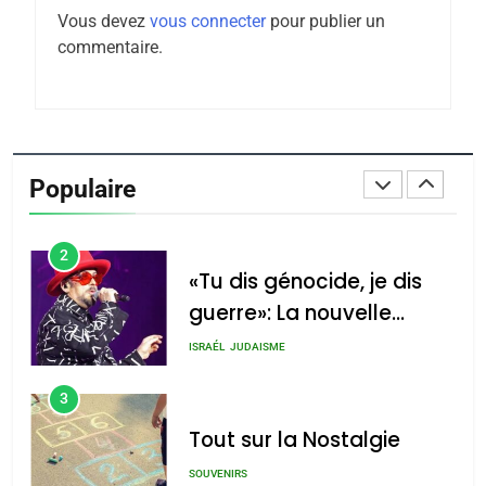
Vous devez
vous connecter
pour publier un
Tafraout, le miel de Tadla
commentaire.
Azilal consacrés produits
DAFINA
MAROC
du terroir
1
Oeil ravageur – Vanessa
De Loya Stauber
Populaire
CINEMA
ISRAÉL
2
«Tu dis génocide, je dis
guerre»: La nouvelle
chanson de Boy George
ISRAÉL
JUDAISME
3
Tout sur la Nostalgie
SOUVENIRS