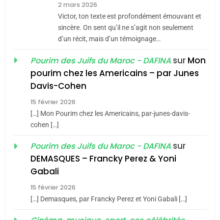
7
2 mars 2026
CE QUI NOUS MANQUE –
Victor, ton texte est profondément émouvant et
Jacques Hadida
sincère. On sent qu’il ne s’agit non seulement
d’un récit, mais d’un témoignage…
JUDAISME
sur
Mon
Pourim des Juifs du Maroc - DAFINA
8
pourim chez les Americains – par Junes
Maroc : Les amandes de
Davis-Cohen
Tafraout, le miel de Tadla
15 février 2026
Azilal consacrés produits
DAFINA
MAROC
[…] Mon Pourim chez les Americains, par-junes-davis-
du terroir
cohen […]
1
Oeil ravageur – Vanessa
sur
Pourim des Juifs du Maroc - DAFINA
De Loya Stauber
DEMASQUES – Francky Perez & Yoni
5
Gabali
CINEMA
ISRAÉL
2025, l’année la plus
15 février 2026
meurtrière selon le rapport
2
[…] Demasques, par Francky Perez et Yoni Gabali […]
«Tu dis génocide, je dis
d’ADL contre
FRANCE
ISRAÉL