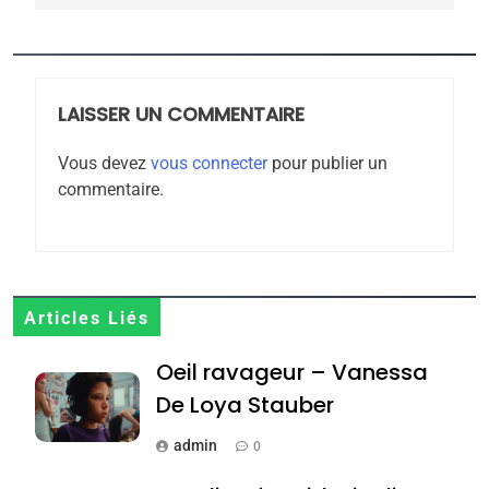
5
2025, l’année la plus
meurtrière selon le
rapport d’ADL contre
LAISSER UN COMMENTAIRE
FRANCE
ISRAÉL
l’antisémitisme
Vous devez
vous connecter
pour publier un
6
commentaire.
FIÈRE, DIGNE ET RÉSILIENTE :
POURQUOI JE REVENDIQUE
MA JUDAÏTE par Thérèse
ISRAÉL
JUDAISME
Zrihen-Dvir
7
Articles Liés
CE QUI NOUS MANQUE –
Oeil ravageur – Vanessa
Jacques Hadida
De Loya Stauber
JUDAISME
admin
0
8
Maroc : Les amandes de