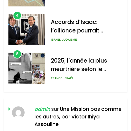
4
Accords d’Isaac:
l’alliance pourrait
2025, l’année la plus
s’étendre à 13 pays
meurtrière selon le rapport
ISRAÉL
JUDAISME
d’Amérique latine
d’ADL contre
5
l’antisémitisme
2025, l’année la plus
meurtrière selon le
admin
0
rapport d’ADL contre
FRANCE
ISRAÉL
l’antisémitisme
6
FIÈRE, DIGNE ET RÉSILIENTE :
POURQUOI JE REVENDIQUE
sur
Une Mission pas comme
admin
MA JUDAÏTE par Thérèse
les autres, par Victor Ihiya
ISRAÉL
JUDAISME
Assouline
Zrihen-Dvir