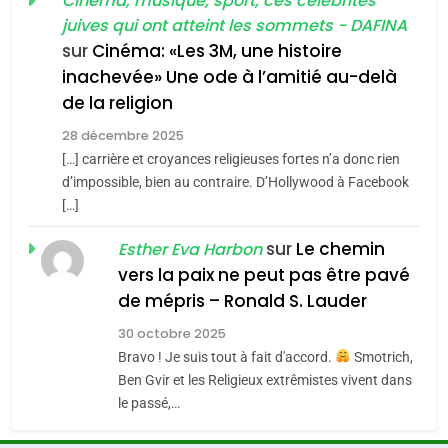
guerre»: La nouvelle
Cinéma, musique, sport, ces célébrités
l’antisémitisme
juives qui ont atteint les sommets - DAFINA
chanson de Boy George
6
ISRAÉL
JUDAISME
FIÈRE, DIGNE ET RÉSILIENTE :
sur
Cinéma: «Les 3M, une histoire
inachevée» Une ode à l’amitié au-delà
POURQUOI JE REVENDIQUE
3
de la religion
MA JUDAÏTE par Thérèse
Tout sur la Nostalgie
ISRAÉL
JUDAISME
Zrihen-Dvir
28 décembre 2025
SOUVENIRS
[…] carrière et croyances religieuses fortes n’a donc rien
7
CE QUI NOUS MANQUE –
d’impossible, bien au contraire. D’Hollywood à Facebook
[…]
Jacques Hadida
4
Accords d’Isaac:
sur
Le chemin
JUDAISME
Esther Eva Harbon
l’alliance pourrait
vers la paix ne peut pas être pavé
s’étendre à 13 pays
8
de mépris – Ronald S. Lauder
ISRAÉL
JUDAISME
Maroc : Les amandes de
d’Amérique latine
30 octobre 2025
Tafraout, le miel de Tadla
5
Bravo ! Je suis tout à fait d'accord.
Smotrich,
2025, l’année la plus
Azilal consacrés produits
DAFINA
MAROC
Ben Gvir et les Religieux extrêmistes vivent dans
meurtrière selon le
du terroir
le passé,…
rapport d’ADL contre
1
FRANCE
ISRAÉL
Oeil ravageur – Vanessa De