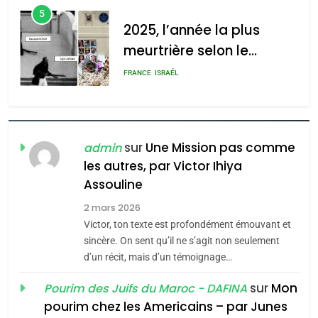
5
2025, l’année la plus
meurtrière selon le
rapport d’ADL contre
FRANCE
ISRAÉL
l’antisémitisme
6
FIÈRE, DIGNE ET RÉSILIENTE :
POURQUOI JE REVENDIQUE
sur
Une Mission pas comme
admin
MA JUDAÏTE par Thérèse
les autres, par Victor Ihiya
ISRAÉL
JUDAISME
Assouline
Zrihen-Dvir
7
2 mars 2026
CE QUI NOUS MANQUE –
Victor, ton texte est profondément émouvant et
Jacques Hadida
sincère. On sent qu’il ne s’agit non seulement
d’un récit, mais d’un témoignage…
JUDAISME
sur
Mon
Pourim des Juifs du Maroc - DAFINA
8
pourim chez les Americains – par Junes
Maroc : Les amandes de