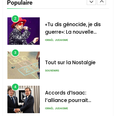
Populaire
CINEMA
ISRAÉL
2
«Tu dis génocide, je dis
guerre»: La nouvelle
chanson de Boy George
ISRAÉL
JUDAISME
3
Tout sur la Nostalgie
SOUVENIRS
4
Accords d’Isaac:
l’alliance pourrait
s’étendre à 13 pays
ISRAÉL
JUDAISME
d’Amérique latine