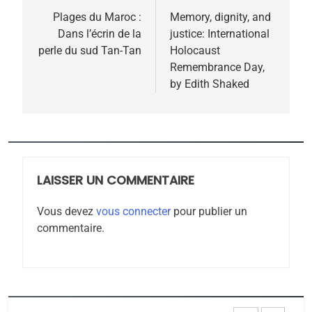
FIÈRE, DIGNE ET RÉSILIENTE :
de
Plages du Maroc :
Memory, dignity, and
POURQUOI JE REVENDIQUE
Dans l’écrin de la
justice: International
l’article
MA JUDAÏTE par Thérèse
perle du sud Tan-Tan
Holocaust
ISRAÉL
JUDAISME
Remembrance Day,
Zrihen-Dvir
by Edith Shaked
7
CE QUI NOUS MANQUE –
Jacques Hadida
JUDAISME
LAISSER UN COMMENTAIRE
8
Maroc : Les amandes de
Vous devez
vous connecter
pour publier un
Tafraout, le miel de Tadla
commentaire.
Azilal consacrés produits
DAFINA
MAROC
du terroir
1
Oeil ravageur – Vanessa
De Loya Stauber