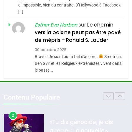
CE QUI NOUS MANQUE –
d’impossible, bien au contraire. D’Hollywood à Facebook
[…]
Jacques Hadida
4
Accords d’Isaac:
sur
Le chemin
JUDAISME
Esther Eva Harbon
l’alliance pourrait
vers la paix ne peut pas être pavé
s’étendre à 13 pays
8
de mépris – Ronald S. Lauder
ISRAÉL
JUDAISME
Maroc : Les amandes de
d’Amérique latine
30 octobre 2025
Tafraout, le miel de Tadla
5
Bravo ! Je suis tout à fait d'accord.
Smotrich,
2025, l’année la plus
Azilal consacrés produits
DAFINA
MAROC
Ben Gvir et les Religieux extrêmistes vivent dans
meurtrière selon le
du terroir
le passé,…
rapport d’ADL contre
1
FRANCE
ISRAÉL
Oeil ravageur – Vanessa De
l’antisémitisme
Loya Stauber
6
Contenu Populaire
FIÈRE, DIGNE ET RÉSILIENTE :
CINEMA
ISRAÉL
POURQUOI JE REVENDIQUE
MA JUDAÏTE par Thérèse
2
ISRAÉL
JUDAISME
«Tu dis génocide, je dis
Zrihen-Dvir
guerre»: La nouvelle
7