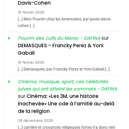
Davis-Cohen
Tafraout, le miel de Tadla
15 février 2026
Azilal consacrés produits
DAFINA
MAROC
[…] Mon Pourim chez les Americains, par-junes-davis-
du terroir
cohen […]
1
Oeil ravageur – Vanessa
sur
Pourim des Juifs du Maroc - DAFINA
De Loya Stauber
DEMASQUES – Francky Perez & Yoni
5
Gabali
CINEMA
ISRAÉL
2025, l’année la plus
15 février 2026
meurtrière selon le rapport
2
[…] Demasques, par Francky Perez et Yoni Gabali […]
«Tu dis génocide, je dis
d’ADL contre
FRANCE
ISRAÉL
guerre»: La nouvelle
Cinéma, musique, sport, ces célébrités
l’antisémitisme
juives qui ont atteint les sommets - DAFINA
chanson de Boy George
6
ISRAÉL
JUDAISME
FIÈRE, DIGNE ET RÉSILIENTE :
sur
Cinéma: «Les 3M, une histoire
inachevée» Une ode à l’amitié au-delà
POURQUOI JE REVENDIQUE
3
de la religion
MA JUDAÏTE par Thérèse
Tout sur la Nostalgie
ISRAÉL
JUDAISME
Zrihen-Dvir
28 décembre 2025
SOUVENIRS
[…] carrière et croyances religieuses fortes n’a donc rien
7