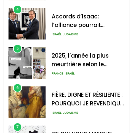
s’étendre à 13 pays
ISRAÉL
JUDAISME
d’Amérique latine
5
2025, l’année la plus
meurtrière selon le
rapport d’ADL contre
FRANCE
ISRAÉL
l’antisémitisme
6
FIÈRE, DIGNE ET RÉSILIENTE :
POURQUOI JE REVENDIQUE
MA JUDAÏTE par Thérèse
ISRAÉL
JUDAISME
Zrihen-Dvir
7
CE QUI NOUS MANQUE –
Jacques Hadida
JUDAISME