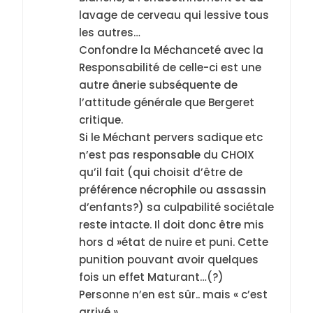
l’antisémitisme
lavage de cerveau qui lessive tous
6
les autres…
FIÈRE, DIGNE ET RÉSILIENTE :
Confondre la Méchanceté avec la
POURQUOI JE REVENDIQUE
Responsabilité de celle-ci est une
MA JUDAÏTE par Thérèse
autre ânerie subséquente de
ISRAÉL
JUDAISME
l’attitude générale que Bergeret
Zrihen-Dvir
critique.
7
CE QUI NOUS MANQUE –
Si le Méchant pervers sadique etc
n’est pas responsable du CHOIX
Jacques Hadida
qu’il fait (qui choisit d’être de
JUDAISME
préférence nécrophile ou assassin
d’enfants?) sa culpabilité sociétale
8
reste intacte. Il doit donc être mis
Maroc : Les amandes de
hors d »état de nuire et puni. Cette
Tafraout, le miel de Tadla
punition pouvant avoir quelques
Azilal consacrés produits
DAFINA
MAROC
fois un effet Maturant…(?)
du terroir
Personne n’en est sûr.. mais « c’est
1
arrivé »…