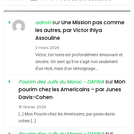
8
Maroc : Les amandes de
Tafraout, le miel de Tadla
sur
Une Mission pas comme
admin
Azilal consacrés produits
les autres, par Victor Ihiya
DAFINA
MAROC
Assouline
du terroir
1
2 mars 2026
Oeil ravageur – Vanessa
Victor, ton texte est profondément émouvant et
De Loya Stauber
sincère. On sent qu’il ne s’agit non seulement
d’un récit, mais d’un témoignage…
5
CINEMA
ISRAÉL
2025, l’année la plus
sur
Mon
Pourim des Juifs du Maroc - DAFINA
meurtrière selon le rapport
2
pourim chez les Americains – par Junes
«Tu dis génocide, je dis
d’ADL contre
FRANCE
ISRAÉL
Davis-Cohen
guerre»: La nouvelle
l’antisémitisme
15 février 2026
chanson de Boy George
6
ISRAÉL
JUDAISME
FIÈRE, DIGNE ET RÉSILIENTE :
[…] Mon Pourim chez les Americains, par-junes-davis-
cohen […]
POURQUOI JE REVENDIQUE
3
MA JUDAÏTE par Thérèse
sur
Pourim des Juifs du Maroc - DAFINA
ISRAÉL
JUDAISME