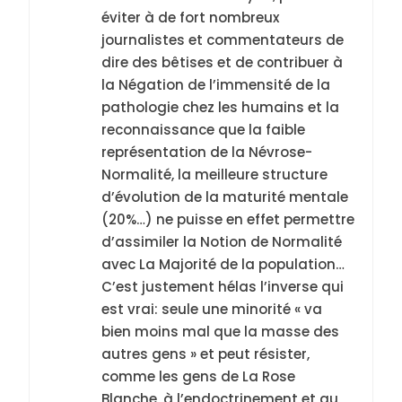
éviter à de fort nombreux
journalistes et commentateurs de
dire des bêtises et de contribuer à
la Négation de l’immensité de la
pathologie chez les humains et la
reconnaissance que la faible
représentation de la Névrose-
Normalité, la meilleure structure
d’évolution de la maturité mentale
(20%…) ne puisse en effet permettre
d’assimiler la Notion de Normalité
avec La Majorité de la population…
C’est justement hélas l’inverse qui
est vrai: seule une minorité « va
5
bien moins mal que la masse des
2025, l’année la plus
autres gens » et peut résister,
meurtrière selon le
comme les gens de La Rose
rapport d’ADL contre
Blanche, à l’endoctrinement et au
FRANCE
ISRAÉL