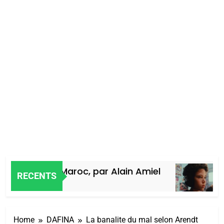
es Juifs du Maroc, par Alain Amiel
Oe
RECENTS
4 Jo
Home
DAFINA
La banalite du mal selon Arendt