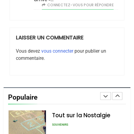
Oeil ravageur – Vanessa
CONNECTEZ-VOUS POUR RÉPONDRE
De Loya Stauber
CINEMA
ISRAÉL
LAISSER UN COMMENTAIRE
2
«Tu dis génocide, je dis
Vous devez
vous connecter
pour publier un
guerre»: La nouvelle
commentaire.
chanson de Boy George
ISRAÉL
JUDAISME
3
Tout sur la Nostalgie
Populaire
SOUVENIRS
4
Accords d’Isaac:
l’alliance pourrait