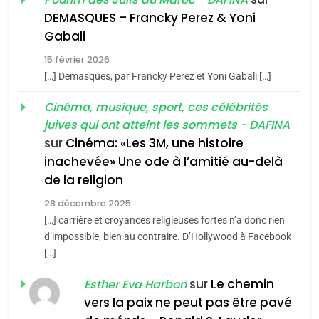
Tout sur la Nostalgie
Zrihen-Dvir
DEMASQUES – Francky Perez & Yoni
SOUVENIRS
7
Gabali
CE QUI NOUS MANQUE –
15 février 2026
Jacques Hadida
4
[…] Demasques, par Francky Perez et Yoni Gabali […]
Accords d’Isaac:
JUDAISME
l’alliance pourrait
Cinéma, musique, sport, ces célébrités
juives qui ont atteint les sommets - DAFINA
s’étendre à 13 pays
8
ISRAÉL
JUDAISME
Maroc : Les amandes de
sur
Cinéma: «Les 3M, une histoire
d’Amérique latine
inachevée» Une ode à l’amitié au-delà
Tafraout, le miel de Tadla
5
2025, l’année la plus
de la religion
Azilal consacrés produits
DAFINA
MAROC
meurtrière selon le
du terroir
28 décembre 2025
rapport d’ADL contre
[…] carrière et croyances religieuses fortes n’a donc rien
1
FRANCE
ISRAÉL
Oeil ravageur – Vanessa De
d’impossible, bien au contraire. D’Hollywood à Facebook
l’antisémitisme
[…]
Loya Stauber
6
FIÈRE, DIGNE ET RÉSILIENTE :
sur
Le chemin
CINEMA
ISRAÉL
Esther Eva Harbon
POURQUOI JE REVENDIQUE
vers la paix ne peut pas être pavé
MA JUDAÏTE par Thérèse
2
ISRAÉL
JUDAISME