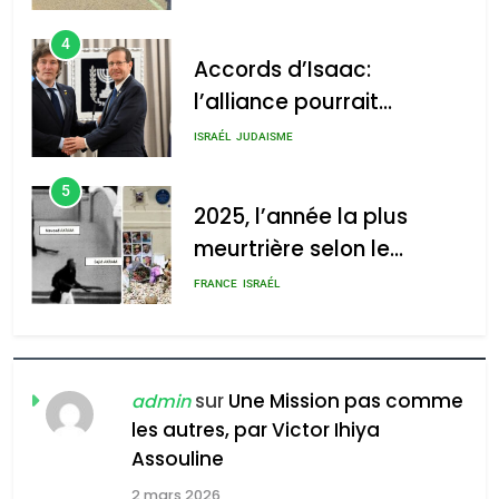
4
Accords d’Isaac:
l’alliance pourrait
2025, l’année la plus
s’étendre à 13 pays
meurtrière selon le rapport
ISRAÉL
JUDAISME
d’Amérique latine
d’ADL contre
5
l’antisémitisme
2025, l’année la plus
meurtrière selon le
admin
0
rapport d’ADL contre
FRANCE
ISRAÉL
l’antisémitisme
6
FIÈRE, DIGNE ET RÉSILIENTE :
POURQUOI JE REVENDIQUE
sur
Une Mission pas comme
admin
MA JUDAÏTE par Thérèse
les autres, par Victor Ihiya
ISRAÉL
JUDAISME
Assouline
Zrihen-Dvir
7
2 mars 2026