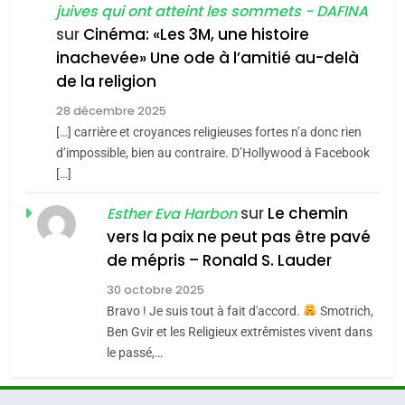
juives qui ont atteint les sommets - DAFINA
chanson de Boy George
6
ISRAÉL
JUDAISME
FIÈRE, DIGNE ET RÉSILIENTE :
sur
Cinéma: «Les 3M, une histoire
inachevée» Une ode à l’amitié au-delà
POURQUOI JE REVENDIQUE
3
de la religion
MA JUDAÏTE par Thérèse
Tout sur la Nostalgie
ISRAÉL
JUDAISME
Zrihen-Dvir
28 décembre 2025
SOUVENIRS
[…] carrière et croyances religieuses fortes n’a donc rien
7
CE QUI NOUS MANQUE –
d’impossible, bien au contraire. D’Hollywood à Facebook
[…]
Jacques Hadida
4
Accords d’Isaac:
sur
Le chemin
JUDAISME
Esther Eva Harbon
l’alliance pourrait
vers la paix ne peut pas être pavé
s’étendre à 13 pays
8
de mépris – Ronald S. Lauder
ISRAÉL
JUDAISME
Maroc : Les amandes de
d’Amérique latine
30 octobre 2025
Tafraout, le miel de Tadla
5
Bravo ! Je suis tout à fait d'accord.
Smotrich,
2025, l’année la plus
Azilal consacrés produits
DAFINA
MAROC
Ben Gvir et les Religieux extrêmistes vivent dans
meurtrière selon le
du terroir
le passé,…
rapport d’ADL contre
1
FRANCE
ISRAÉL
Oeil ravageur – Vanessa De
l’antisémitisme