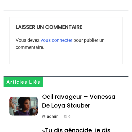
5
2025, l’année la plus
meurtrière selon le
rapport d’ADL contre
LAISSER UN COMMENTAIRE
FRANCE
ISRAÉL
l’antisémitisme
Vous devez
vous connecter
pour publier un
6
commentaire.
FIÈRE, DIGNE ET RÉSILIENTE :
POURQUOI JE REVENDIQUE
MA JUDAÏTE par Thérèse
ISRAÉL
JUDAISME
Zrihen-Dvir
7
Articles Liés
CE QUI NOUS MANQUE –
Oeil ravageur – Vanessa
Jacques Hadida
De Loya Stauber
JUDAISME
admin
0
8
Maroc : Les amandes de
«Tu dis génocide, je dis