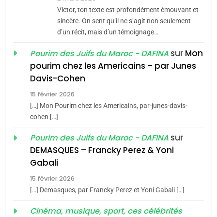
CE QUI NOUS MANQUE –
Victor, ton texte est profondément émouvant et
Jacques Hadida
sincère. On sent qu’il ne s’agit non seulement
d’un récit, mais d’un témoignage…
JUDAISME
sur
Mon
Pourim des Juifs du Maroc - DAFINA
8
pourim chez les Americains – par Junes
Maroc : Les amandes de
Davis-Cohen
Tafraout, le miel de Tadla
15 février 2026
Azilal consacrés produits
DAFINA
MAROC
[…] Mon Pourim chez les Americains, par-junes-davis-
du terroir
cohen […]
1
Oeil ravageur – Vanessa
sur
Pourim des Juifs du Maroc - DAFINA
De Loya Stauber
DEMASQUES – Francky Perez & Yoni
5
Gabali
CINEMA
ISRAÉL
2025, l’année la plus
15 février 2026
meurtrière selon le rapport
2
[…] Demasques, par Francky Perez et Yoni Gabali […]
«Tu dis génocide, je dis
d’ADL contre
FRANCE
ISRAÉL
guerre»: La nouvelle
Cinéma, musique, sport, ces célébrités
l’antisémitisme