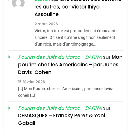
MA JUDAÏTE par Thérèse
les autres, par Victor Ihiya
ISRAÉL
JUDAISME
Assouline
Zrihen-Dvir
7
2 mars 2026
CE QUI NOUS MANQUE –
Victor, ton texte est profondément émouvant et
Jacques Hadida
sincère. On sent qu’il ne s’agit non seulement
d’un récit, mais d’un témoignage…
JUDAISME
sur
Mon
Pourim des Juifs du Maroc - DAFINA
8
pourim chez les Americains – par Junes
Maroc : Les amandes de
Davis-Cohen
Tafraout, le miel de Tadla
15 février 2026
Azilal consacrés produits
DAFINA
MAROC
[…] Mon Pourim chez les Americains, par-junes-davis-
du terroir
cohen […]
1
Oeil ravageur – Vanessa
sur
Pourim des Juifs du Maroc - DAFINA
De Loya Stauber
DEMASQUES – Francky Perez & Yoni
5
Gabali
CINEMA
ISRAÉL
2025, l’année la plus