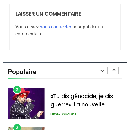
LAISSER UN COMMENTAIRE
8
Maroc : Les amandes de
Vous devez
vous connecter
pour publier un
Tafraout, le miel de Tadla
commentaire.
Azilal consacrés produits
DAFINA
MAROC
du terroir
1
Oeil ravageur – Vanessa
De Loya Stauber
Populaire
CINEMA
ISRAÉL
2
«Tu dis génocide, je dis
guerre»: La nouvelle
chanson de Boy George
ISRAÉL
JUDAISME
3