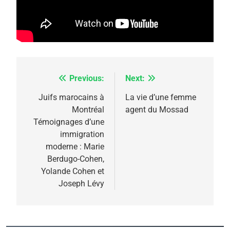
5
2025, l’année la plus
meurtrière selon le
Previous:
Next:
Navigation
rapport d’ADL contre
FRANCE
ISRAÉL
de
Juifs marocains à
La vie d’une femme
l’antisémitisme
Montréal
agent du Mossad
l’article
6
Témoignages d’une
FIÈRE, DIGNE ET RÉSILIENTE :
immigration
POURQUOI JE REVENDIQUE
moderne : Marie
MA JUDAÏTE par Thérèse
Berdugo-Cohen,
ISRAÉL
JUDAISME
Yolande Cohen et
Zrihen-Dvir
Joseph Lévy
7
CE QUI NOUS MANQUE –
Jacques Hadida
JUDAISME