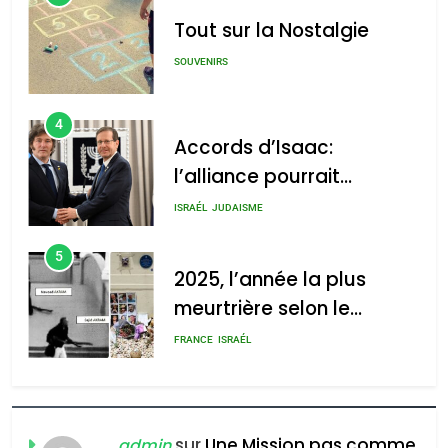
Tout sur la Nostalgie
SOUVENIRS
4
Accords d’Isaac:
l’alliance pourrait
s’étendre à 13 pays
ISRAÉL
JUDAISME
d’Amérique latine
5
2025, l’année la plus
meurtrière selon le
rapport d’ADL contre
FRANCE
ISRAÉL
l’antisémitisme
6
FIÈRE, DIGNE ET RÉSILIENTE :
POURQUOI JE REVENDIQUE
sur
Une Mission pas comme
admin