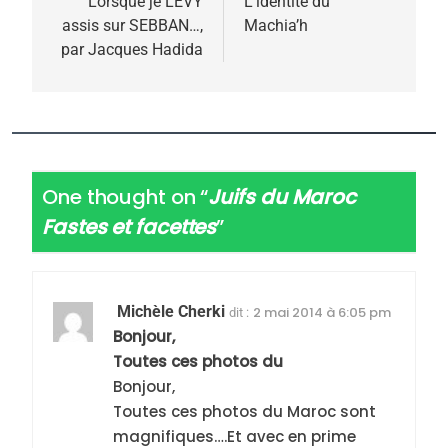
de
Lorsque je LEVY
L’identité du
assis sur SEBBAN…,
Machia’h
l’article
par Jacques Hadida
One thought on “
Juifs du Maroc
5
Fastes et facettes
”
2025, l’année la plus
meurtrière selon le
rapport d’ADL contre
FRANCE
ISRAÉL
Michèle Cherki
2 mai 2014 à 6:05 pm
dit :
l’antisémitisme
Bonjour,
6
Toutes ces photos du
FIÈRE, DIGNE ET RÉSILIENTE :
Bonjour,
POURQUOI JE REVENDIQUE
Toutes ces photos du Maroc sont
MA JUDAÏTE par Thérèse
ISRAÉL
JUDAISME
magnifiques….Et avec en prime