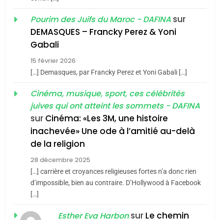
1
Oeil ravageur – Vanessa
sur
Pourim des Juifs du Maroc - DAFINA
De Loya Stauber
DEMASQUES – Francky Perez & Yoni
5
Gabali
CINEMA
ISRAÉL
2025, l’année la plus
15 février 2026
meurtrière selon le rapport
2
[…] Demasques, par Francky Perez et Yoni Gabali […]
«Tu dis génocide, je dis
d’ADL contre
FRANCE
ISRAÉL
guerre»: La nouvelle
Cinéma, musique, sport, ces célébrités
l’antisémitisme
juives qui ont atteint les sommets - DAFINA
chanson de Boy George
6
ISRAÉL
JUDAISME
FIÈRE, DIGNE ET RÉSILIENTE :
sur
Cinéma: «Les 3M, une histoire
inachevée» Une ode à l’amitié au-delà
POURQUOI JE REVENDIQUE
3
de la religion
MA JUDAÏTE par Thérèse
Tout sur la Nostalgie
ISRAÉL
JUDAISME
Zrihen-Dvir
28 décembre 2025
SOUVENIRS
[…] carrière et croyances religieuses fortes n’a donc rien
7
CE QUI NOUS MANQUE –
d’impossible, bien au contraire. D’Hollywood à Facebook
[…]
Jacques Hadida
4
Accords d’Isaac:
sur
Le chemin
JUDAISME
Esther Eva Harbon