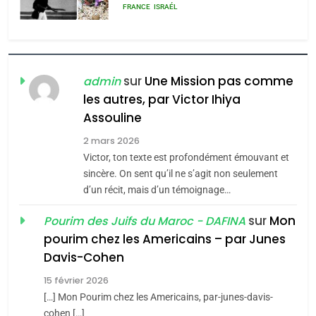
rapport d’ADL contre
FRANCE
ISRAÉL
l’antisémitisme
6
FIÈRE, DIGNE ET RÉSILIENTE :
POURQUOI JE REVENDIQUE
sur
Une Mission pas comme
admin
MA JUDAÏTE par Thérèse
les autres, par Victor Ihiya
ISRAÉL
JUDAISME
Assouline
Zrihen-Dvir
7
2 mars 2026
CE QUI NOUS MANQUE –
Victor, ton texte est profondément émouvant et
Jacques Hadida
sincère. On sent qu’il ne s’agit non seulement
d’un récit, mais d’un témoignage…
JUDAISME
sur
Mon
Pourim des Juifs du Maroc - DAFINA
8
pourim chez les Americains – par Junes
Maroc : Les amandes de
Davis-Cohen
Tafraout, le miel de Tadla
15 février 2026
Azilal consacrés produits
DAFINA
MAROC
[…] Mon Pourim chez les Americains, par-junes-davis-
du terroir
cohen […]