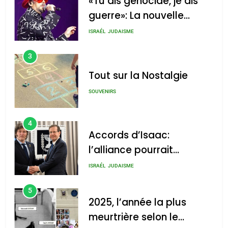
«Tu dis génocide, je dis
guerre»: La nouvelle
chanson de Boy George
ISRAÉL
JUDAISME
3
Tout sur la Nostalgie
SOUVENIRS
4
Accords d’Isaac:
l’alliance pourrait
s’étendre à 13 pays
ISRAÉL
JUDAISME
d’Amérique latine
5
2025, l’année la plus
meurtrière selon le