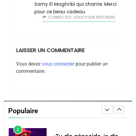
Zrihen-Dvir
Samy El Maghribi qui chante. Merci
7
pour ce beau cadeau
CE QUI NOUS MANQUE –
CONNECTEZ-VOUS POUR RÉPONDRE
Jacques Hadida
JUDAISME
LAISSER UN COMMENTAIRE
8
Maroc : Les amandes de
Vous devez
vous connecter
pour publier un
Tafraout, le miel de Tadla
commentaire.
Azilal consacrés produits
DAFINA
MAROC
du terroir
1
Oeil ravageur – Vanessa
De Loya Stauber
Populaire
CINEMA
ISRAÉL
2