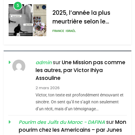
l’antisémitisme
d’ADL contre
6
l’antisémitisme
FIÈRE, DIGNE ET RÉSILIENTE :
POURQUOI JE REVENDIQUE
admin
0
MA JUDAÏTE par Thérèse
ISRAÉL
JUDAISME
Zrihen-Dvir
7
CE QUI NOUS MANQUE –
sur
Une Mission pas comme
Jacques Hadida
admin
les autres, par Victor Ihiya
JUDAISME
Assouline
8
2 mars 2026
Maroc : Les amandes de
Victor, ton texte est profondément émouvant et
Tafraout, le miel de Tadla
sincère. On sent qu’il ne s’agit non seulement
d’un récit, mais d’un témoignage…
Azilal consacrés produits
DAFINA
MAROC
du terroir
sur
Mon
Pourim des Juifs du Maroc - DAFINA
1
pourim chez les Americains – par Junes
Oeil ravageur – Vanessa