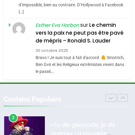
s’étendre à 13 pays
ISRAÉL
JUDAISME
8
d’impossible, bien au contraire. D’Hollywood à Facebook
d’Amérique latine
Maroc : Les amandes de
[…]
5
Tafraout, le miel de Tadla
2025, l’année la plus
sur
Le chemin
Esther Eva Harbon
Azilal consacrés produits
meurtrière selon le
DAFINA
MAROC
vers la paix ne peut pas être pavé
du terroir
rapport d’ADL contre
de mépris – Ronald S. Lauder
FRANCE
ISRAÉL
1
l’antisémitisme
Oeil ravageur – Vanessa De
30 octobre 2025
6
Bravo ! Je suis tout à fait d'accord.
Smotrich,
Loya Stauber
FIÈRE, DIGNE ET RÉSILIENTE :
Ben Gvir et les Religieux extrêmistes vivent dans
POURQUOI JE REVENDIQUE
CINEMA
ISRAÉL
le passé,…
MA JUDAÏTE par Thérèse
ISRAÉL
JUDAISME
2
Zrihen-Dvir
«Tu dis génocide, je dis
7
Contenu Populaire
guerre»: La nouvelle
CE QUI NOUS MANQUE –
chanson de Boy George
Jacques Hadida
ISRAÉL
JUDAISME
JUDAISME
3