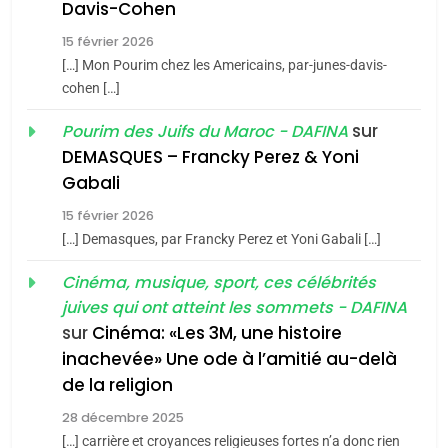
Davis-Cohen
De Loya Stauber
15 février 2026
CINEMA
ISRAÉL
[…] Mon Pourim chez les Americains, par-junes-davis-
5
2025, l’année la plus
cohen […]
2
meurtrière selon le rapport
«Tu dis génocide, je dis
sur
Pourim des Juifs du Maroc - DAFINA
d’ADL contre
guerre»: La nouvelle
DEMASQUES – Francky Perez & Yoni
FRANCE
ISRAÉL
l’antisémitisme
Gabali
chanson de Boy George
ISRAÉL
JUDAISME
6
15 février 2026
FIÈRE, DIGNE ET RÉSILIENTE :
3
[…] Demasques, par Francky Perez et Yoni Gabali […]
POURQUOI JE REVENDIQUE
Tout sur la Nostalgie
MA JUDAÏTE par Thérèse
Cinéma, musique, sport, ces célébrités
ISRAÉL
JUDAISME
juives qui ont atteint les sommets - DAFINA
Zrihen-Dvir
SOUVENIRS
sur
Cinéma: «Les 3M, une histoire
7
CE QUI NOUS MANQUE –
inachevée» Une ode à l’amitié au-delà
4
Jacques Hadida
de la religion
Accords d’Isaac:
l’alliance pourrait
28 décembre 2025
JUDAISME
[…] carrière et croyances religieuses fortes n’a donc rien