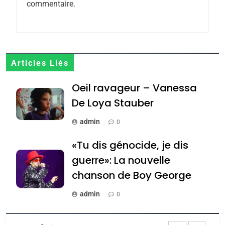
commentaire.
CE QUI NOUS MANQUE –
Jacques Hadida
JUDAISME
Articles Liés
8
Maroc : Les amandes de
Oeil ravageur – Vanessa
Tafraout, le miel de Tadla
De Loya Stauber
Azilal consacrés produits
DAFINA
MAROC
du terroir
admin
0
1
Oeil ravageur – Vanessa
«Tu dis génocide, je dis
De Loya Stauber
guerre»: La nouvelle
chanson de Boy George
CINEMA
ISRAÉL
admin
0
2
«Tu dis génocide, je dis
Tout sur la Nostalgie
guerre»: La nouvelle