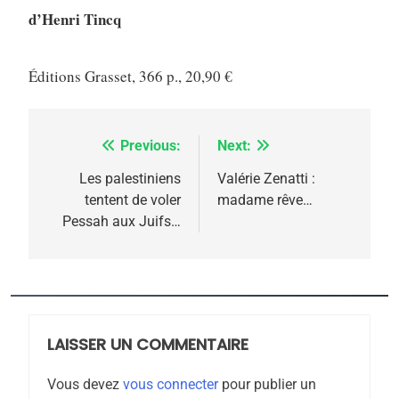
d’Henri Tincq
Éditions Grasset, 366 p., 20,90 €
Previous:
Next:
Navigation
5
2025, l’année la plus
de
Les palestiniens
Valérie Zenatti :
tentent de voler
madame rêve…
meurtrière selon le
l’article
Pessah aux Juifs…
rapport d’ADL contre
FRANCE
ISRAÉL
l’antisémitisme
6
FIÈRE, DIGNE ET RÉSILIENTE :
POURQUOI JE REVENDIQUE
LAISSER UN COMMENTAIRE
MA JUDAÏTE par Thérèse
ISRAÉL
JUDAISME
Zrihen-Dvir
Vous devez
vous connecter
pour publier un
7