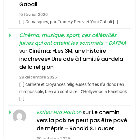
5
Gabali
CINEMA
ISRAÉL
2025, l’année la plus
15 février 2026
meurtrière selon le rapport
2
[…] Demasques, par Francky Perez et Yoni Gabali […]
«Tu dis génocide, je dis
d’ADL contre
FRANCE
ISRAÉL
guerre»: La nouvelle
Cinéma, musique, sport, ces célébrités
l’antisémitisme
juives qui ont atteint les sommets - DAFINA
chanson de Boy George
6
ISRAÉL
JUDAISME
FIÈRE, DIGNE ET RÉSILIENTE :
sur
Cinéma: «Les 3M, une histoire
inachevée» Une ode à l’amitié au-delà
POURQUOI JE REVENDIQUE
3
de la religion
MA JUDAÏTE par Thérèse
Tout sur la Nostalgie
ISRAÉL
JUDAISME
Zrihen-Dvir
28 décembre 2025
SOUVENIRS
[…] carrière et croyances religieuses fortes n’a donc rien
7
CE QUI NOUS MANQUE –
d’impossible, bien au contraire. D’Hollywood à Facebook
[…]
Jacques Hadida
4
Accords d’Isaac:
sur
Le chemin
JUDAISME
Esther Eva Harbon
l’alliance pourrait
vers la paix ne peut pas être pavé
s’étendre à 13 pays
8
de mépris – Ronald S. Lauder
ISRAÉL
JUDAISME
Maroc : Les amandes de
d’Amérique latine
30 octobre 2025