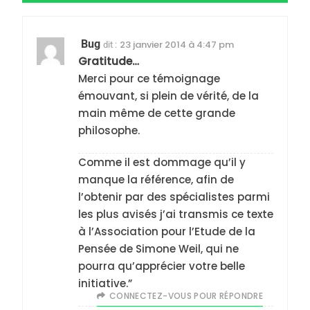
Bug
23 janvier 2014 à 4:47 pm
dit :
Gratitude…
Merci pour ce témoignage
émouvant, si plein de vérité, de la
5
2025, l’année la plus
main même de cette grande
meurtrière selon le
philosophe.
rapport d’ADL contre
FRANCE
ISRAÉL
Comme il est dommage qu’il y
l’antisémitisme
manque la référence, afin de
6
l’obtenir par des spécialistes parmi
FIÈRE, DIGNE ET RÉSILIENTE :
les plus avisés j’ai transmis ce texte
POURQUOI JE REVENDIQUE
à l’Association pour l’Etude de la
MA JUDAÏTE par Thérèse
ISRAÉL
JUDAISME
Pensée de Simone Weil, qui ne
Zrihen-Dvir
pourra qu’apprécier votre belle
7
initiative.”
CE QUI NOUS MANQUE –
CONNECTEZ-VOUS POUR RÉPONDRE