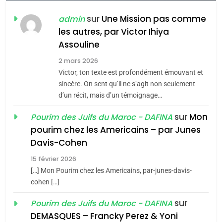
FIÈRE, DIGNE ET RÉSILIENTE :
POURQUOI JE REVENDIQUE
sur
Une Mission pas comme
admin
MA JUDAÏTE par Thérèse
les autres, par Victor Ihiya
ISRAÉL
JUDAISME
Assouline
Zrihen-Dvir
7
2 mars 2026
CE QUI NOUS MANQUE –
Victor, ton texte est profondément émouvant et
Jacques Hadida
sincère. On sent qu’il ne s’agit non seulement
d’un récit, mais d’un témoignage…
JUDAISME
sur
Mon
Pourim des Juifs du Maroc - DAFINA
8
pourim chez les Americains – par Junes
Maroc : Les amandes de
Davis-Cohen
Tafraout, le miel de Tadla
15 février 2026
Azilal consacrés produits
DAFINA
MAROC
[…] Mon Pourim chez les Americains, par-junes-davis-
du terroir
cohen […]
1
Oeil ravageur – Vanessa
sur
Pourim des Juifs du Maroc - DAFINA
De Loya Stauber
DEMASQUES – Francky Perez & Yoni