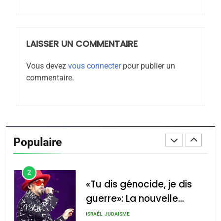
Jacques Hadida
JUDAISME
LAISSER UN COMMENTAIRE
8
Maroc : Les amandes de
Vous devez
vous connecter
pour publier un
Tafraout, le miel de Tadla
commentaire.
Azilal consacrés produits
DAFINA
MAROC
du terroir
1
Oeil ravageur – Vanessa
De Loya Stauber
Populaire
CINEMA
ISRAÉL
2
«Tu dis génocide, je dis
guerre»: La nouvelle
chanson de Boy George
ISRAÉL
JUDAISME