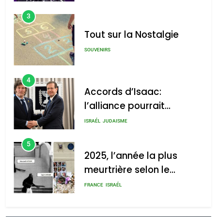
3
Tout sur la Nostalgie
SOUVENIRS
4
Accords d’Isaac:
l’alliance pourrait
s’étendre à 13 pays
ISRAÉL
JUDAISME
d’Amérique latine
5
2025, l’année la plus
meurtrière selon le
rapport d’ADL contre
FRANCE
ISRAÉL
l’antisémitisme
6