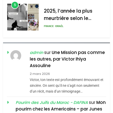
d’ADL contre
6
l’antisémitisme
FIÈRE, DIGNE ET RÉSILIENTE :
POURQUOI JE REVENDIQUE
admin
0
MA JUDAÏTE par Thérèse
ISRAÉL
JUDAISME
Zrihen-Dvir
7
CE QUI NOUS MANQUE –
Jacques Hadida
sur
Une Mission pas comme
admin
les autres, par Victor Ihiya
JUDAISME
Assouline
8
2 mars 2026
Maroc : Les amandes de
Victor, ton texte est profondément émouvant et
Tafraout, le miel de Tadla
sincère. On sent qu’il ne s’agit non seulement
Azilal consacrés produits
d’un récit, mais d’un témoignage…
DAFINA
MAROC
du terroir
sur
Mon
Pourim des Juifs du Maroc - DAFINA
1
pourim chez les Americains – par Junes
Oeil ravageur – Vanessa