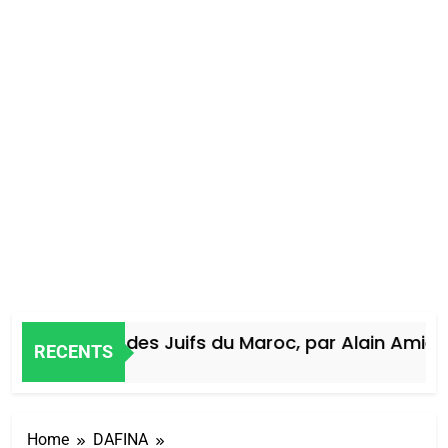
Histoire des Juifs du Maroc, par Alain Amiel
RECENTS
4 Jours Ago
Home
DAFINA