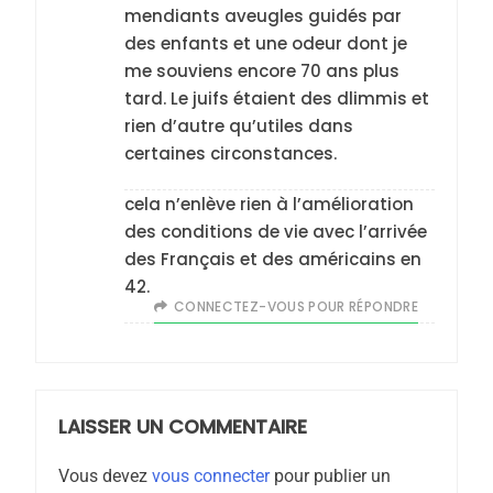
mendiants aveugles guidés par
des enfants et une odeur dont je
me souviens encore 70 ans plus
tard. Le juifs étaient des dlimmis et
rien d’autre qu’utiles dans
certaines circonstances.
5
cela n’enlève rien à l’amélioration
2025, l’année la plus
des conditions de vie avec l’arrivée
meurtrière selon le
des Français et des américains en
rapport d’ADL contre
42.
FRANCE
ISRAÉL
CONNECTEZ-VOUS POUR RÉPONDRE
l’antisémitisme
6
FIÈRE, DIGNE ET RÉSILIENTE :
POURQUOI JE REVENDIQUE
MA JUDAÏTE par Thérèse
LAISSER UN COMMENTAIRE
ISRAÉL
JUDAISME
Zrihen-Dvir
Vous devez
vous connecter
pour publier un
7