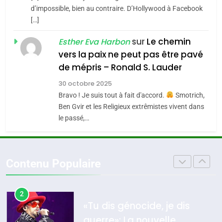
Maroc : Les amandes de
d’impossible, bien au contraire. D’Hollywood à Facebook
d’Amérique latine
[…]
Tafraout, le miel de Tadla
5
2025, l’année la plus
Azilal consacrés produits
sur
Le chemin
DAFINA
MAROC
Esther Eva Harbon
meurtrière selon le
du terroir
vers la paix ne peut pas être pavé
rapport d’ADL contre
1
de mépris – Ronald S. Lauder
FRANCE
ISRAÉL
Oeil ravageur – Vanessa De
l’antisémitisme
30 octobre 2025
Loya Stauber
6
Bravo ! Je suis tout à fait d'accord.
Smotrich,
FIÈRE, DIGNE ET RÉSILIENTE :
CINEMA
ISRAÉL
Ben Gvir et les Religieux extrêmistes vivent dans
POURQUOI JE REVENDIQUE
le passé,…
MA JUDAÏTE par Thérèse
2
ISRAÉL
JUDAISME
«Tu dis génocide, je dis
Zrihen-Dvir
guerre»: La nouvelle
7
Contenu Populaire
CE QUI NOUS MANQUE –
chanson de Boy George
ISRAÉL
JUDAISME
Jacques Hadida
3
JUDAISME
Tout sur la Nostalgie
8