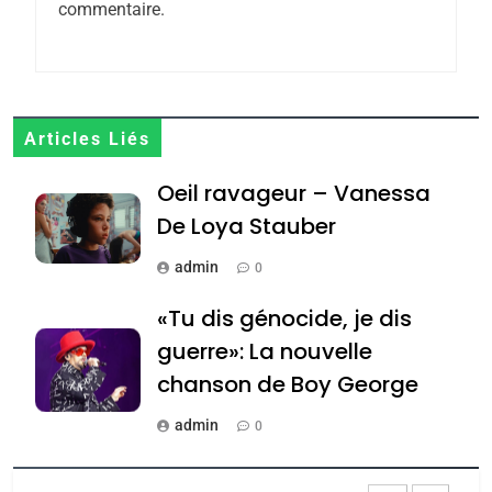
commentaire.
CE QUI NOUS MANQUE –
Jacques Hadida
JUDAISME
8
Articles Liés
Maroc : Les amandes de
Oeil ravageur – Vanessa
Tafraout, le miel de Tadla
Azilal consacrés produits
De Loya Stauber
DAFINA
MAROC
du terroir
admin
0
1
Oeil ravageur – Vanessa
«Tu dis génocide, je dis
De Loya Stauber
guerre»: La nouvelle
CINEMA
ISRAÉL
chanson de Boy George
2
admin
0
«Tu dis génocide, je dis
Tout sur la Nostalgie
guerre»: La nouvelle