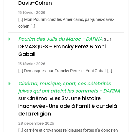
Davis-Cohen
De Loya Stauber
15 février 2026
5
CINEMA
ISRAÉL
2025, l’année la plus
[…] Mon Pourim chez les Americains, par-junes-davis-
cohen […]
meurtrière selon le rapport
2
«Tu dis génocide, je dis
d’ADL contre
sur
Pourim des Juifs du Maroc - DAFINA
FRANCE
ISRAÉL
guerre»: La nouvelle
l’antisémitisme
DEMASQUES – Francky Perez & Yoni
chanson de Boy George
6
Gabali
ISRAÉL
JUDAISME
FIÈRE, DIGNE ET RÉSILIENTE :
15 février 2026
POURQUOI JE REVENDIQUE
3
[…] Demasques, par Francky Perez et Yoni Gabali […]
MA JUDAÏTE par Thérèse
Tout sur la Nostalgie
ISRAÉL
JUDAISME
Cinéma, musique, sport, ces célébrités
Zrihen-Dvir
SOUVENIRS
juives qui ont atteint les sommets - DAFINA
7
CE QUI NOUS MANQUE –
sur
Cinéma: «Les 3M, une histoire
inachevée» Une ode à l’amitié au-delà
Jacques Hadida
4
Accords d’Isaac:
de la religion
JUDAISME
l’alliance pourrait
28 décembre 2025
s’étendre à 13 pays
[…] carrière et croyances religieuses fortes n’a donc rien
8
ISRAÉL
JUDAISME