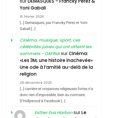
sur
DEMASQUES – Francky Perez &
REVENDIQUE MA
7
Yoni Gabali
CE QUI NOUS
JUDAÏTE Par Thérèse
15 février 2026
MANQUE – Jacques
Zrihen-Dvir
[…] Demasques, par Francky Perez et Yoni
Hadida
JUDAISME
Gabali […]
hérèse Zrihen-
8
Cinéma, musique, sport, ces
Maroc : Les Amandes
célébrités juives qui ont atteint les
De Tafraout, Le Miel
sur
Cinéma:
sommets - DAFINA
De Tadla Azilal
DAFINA
MAROC
«Les 3M, une histoire inachevée»
Consacrés Produits
Une ode à l’amitié au-delà de la
Du Terroir
religion
28 décembre 2025
[…] carrière et croyances religieuses fortes n’a
donc rien d’impossible, bien au contraire.
D’Hollywood à Facebook […]
sur
Le
Esther Eva Harbon