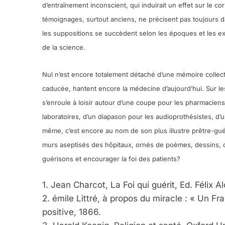
d’entraînement inconscient, qui induirait un effet sur le co
témoignages, surtout anciens, ne précisent pas toujours d
Oeil Ravageur – Vane
les suppositions se succèdent selon les époques et les ex
de la science.
CINEMA
ISRAÉL
Nul n’est encore totalement détaché d’une mémoire collecti
caducée, hantent encore la médecine d’aujourd’hui. Sur l
s’enroule à loisir autour d’une coupe pour les pharmaciens
2
laboratoires, d’un diapason pour les audioprothésistes, 
même, c’est encore au nom de son plus illustre prêtre-gu
murs aseptisés des hôpitaux, ornés de poèmes, dessins, co
guérisons et encourager la foi des patients?
«Tu Dis Génocide, Je 
ISRAÉL
JUDAISME
1. Jean Charcot, La Foi qui guérit, Ed. Félix A
2. émile Littré, à propos du miracle : « Un F
positive, 1866.