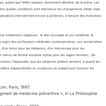
rps, autant que l’effet relaxant, récemment attesté3, de la prière. Les
ans quelles conditions sont intervenus les changements d’état, mais
ssa De Loya Stauber
plications interviennent encore a posteriori, à mesure des évolutions
ve initialement religieuse : le dieu Esculape et son emblème, le
es logos des professions médicales contemporaines, son animal totem
, d’un miroir pour les médecins, d’un microscope pour les
d’un utérus de femme enceinte stylisé pour les sages-femmes… De
érisseur, Hippocrate, que les médecins prêtent serment. à quand les
lliers d’appendicites ou sculptures au scalpel pour honorer les
Dis Guerre»: La Nouvelle Chanson De Boy George
lcan, Paris, 1897.
ragment de médecine préventive », in La Philosophie