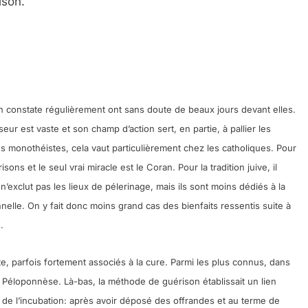
ison.
on constate régulièrement ont sans doute de beaux jours devant elles.
seur est vaste et son champ d’action sert, en partie, à pallier les
s monothéistes, cela vaut particulièrement chez les catholiques. Pour
isons et le seul vrai miracle est le Coran. Pour la tradition juive, il
’exclut pas les lieux de pélerinage, mais ils sont moins dédiés à la
nnelle. On y fait donc moins grand cas des bienfaits ressentis suite à
 Meurtrière Selon Le Rapport D’ADL Contre L’anti
.
te, parfois fortement associés à la cure. Parmi les plus connus, dans
e Péloponnèse. Là-bas, la méthode de guérison établissait un lien
e de l’incubation: après avoir déposé des offrandes et au terme de