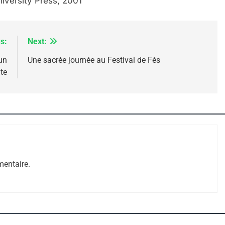
niversity Press, 2001
s:
Next:
un
Une sacrée journée au Festival de Fès
te
entaire.
iance Pourrait S’étendre À 13 Pays D’Amérique La