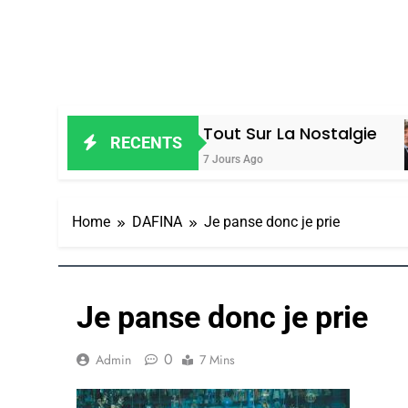
Tout Sur La Nostalgie
Ac
RECENTS
7 Jours Ago
7 J
Home
DAFINA
Je panse donc je prie
Je panse donc je prie
0
Admin
7 Mins