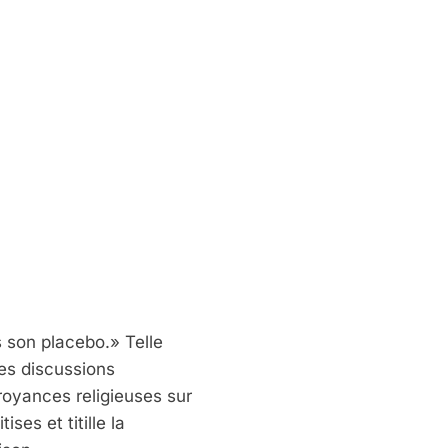
s son placebo.» Telle
des discussions
royances religieuses sur
ises et titille la