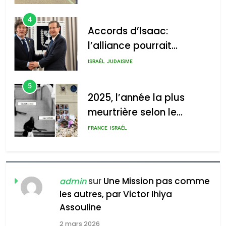
4
Accords d’Isaac:
l’alliance pourrait
2025, l’année la plus
s’étendre à 13 pays
meurtrière selon le rapport
ISRAÉL
JUDAISME
d’Amérique latine
d’ADL contre
5
l’antisémitisme
2025, l’année la plus
meurtrière selon le
admin
0
rapport d’ADL contre
FRANCE
ISRAÉL
l’antisémitisme
6
FIÈRE, DIGNE ET RÉSILIENTE :
POURQUOI JE REVENDIQUE
sur
Une Mission pas comme
admin
MA JUDAÏTE par Thérèse
les autres, par Victor Ihiya
ISRAÉL
JUDAISME
Assouline
Zrihen-Dvir
7
2 mars 2026