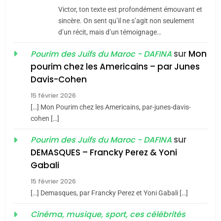
CE QUI NOUS MANQUE –
Victor, ton texte est profondément émouvant et
Jacques Hadida
sincère. On sent qu’il ne s’agit non seulement
d’un récit, mais d’un témoignage…
JUDAISME
sur
Mon
Pourim des Juifs du Maroc - DAFINA
8
pourim chez les Americains – par Junes
Maroc : Les amandes de
Davis-Cohen
Tafraout, le miel de Tadla
15 février 2026
Azilal consacrés produits
DAFINA
MAROC
[…] Mon Pourim chez les Americains, par-junes-davis-
du terroir
cohen […]
1
Oeil ravageur – Vanessa
sur
Pourim des Juifs du Maroc - DAFINA
De Loya Stauber
DEMASQUES – Francky Perez & Yoni
5
Gabali
CINEMA
ISRAÉL
2025, l’année la plus
15 février 2026
meurtrière selon le rapport
2
[…] Demasques, par Francky Perez et Yoni Gabali […]
«Tu dis génocide, je dis
d’ADL contre
FRANCE
ISRAÉL
guerre»: La nouvelle
Cinéma, musique, sport, ces célébrités
l’antisémitisme