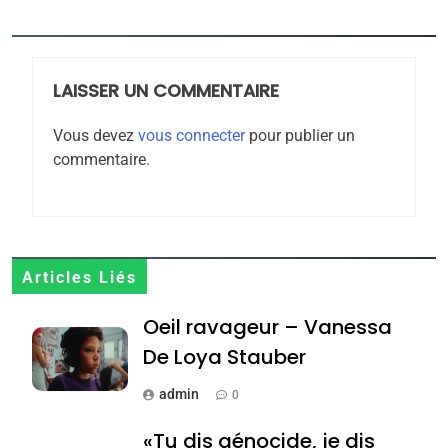
5
2025, l’année la plus
meurtrière selon le
rapport d’ADL contre
LAISSER UN COMMENTAIRE
FRANCE
ISRAÉL
l’antisémitisme
Vous devez
vous connecter
pour publier un
6
commentaire.
FIÈRE, DIGNE ET RÉSILIENTE :
POURQUOI JE REVENDIQUE
MA JUDAÏTE par Thérèse
ISRAÉL
JUDAISME
Zrihen-Dvir
7
Articles Liés
CE QUI NOUS MANQUE –
Oeil ravageur – Vanessa
Jacques Hadida
De Loya Stauber
JUDAISME
admin
0
8
Maroc : Les amandes de
«Tu dis génocide, je dis