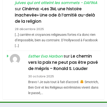
juives qui ont atteint les sommets - DAFINA
chanson de Boy George
6
ISRAÉL
JUDAISME
FIÈRE, DIGNE ET RÉSILIENTE :
sur
Cinéma: «Les 3M, une histoire
inachevée» Une ode à l’amitié au-delà
POURQUOI JE REVENDIQUE
3
de la religion
MA JUDAÏTE par Thérèse
Tout sur la Nostalgie
ISRAÉL
JUDAISME
Zrihen-Dvir
28 décembre 2025
SOUVENIRS
[…] carrière et croyances religieuses fortes n’a donc rien
7
CE QUI NOUS MANQUE –
d’impossible, bien au contraire. D’Hollywood à Facebook
[…]
Jacques Hadida
4
Accords d’Isaac:
sur
Le chemin
JUDAISME
Esther Eva Harbon
l’alliance pourrait
vers la paix ne peut pas être pavé
s’étendre à 13 pays
8
de mépris – Ronald S. Lauder
ISRAÉL
JUDAISME
Maroc : Les amandes de
d’Amérique latine
30 octobre 2025
Tafraout, le miel de Tadla
5
Bravo ! Je suis tout à fait d'accord.
Smotrich,
2025, l’année la plus
Azilal consacrés produits
DAFINA
MAROC
Ben Gvir et les Religieux extrêmistes vivent dans
meurtrière selon le
du terroir
le passé,…
rapport d’ADL contre
1
FRANCE
ISRAÉL
Oeil ravageur – Vanessa De
l’antisémitisme