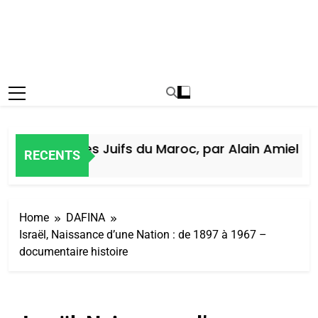
Histoire des Juifs du Maroc, par Alain Amiel
RECENTS
6 Jours Ago
Home
DAFINA
Israël, Naissance d’une Nation : de 1897 à 1967 –
documentaire histoire