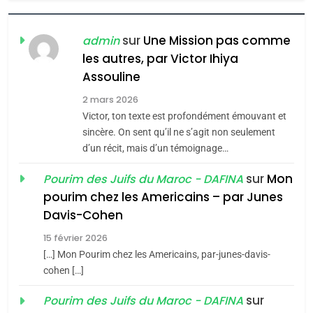
7
CE QUI NOUS MANQUE –
Jacques Hadida
sur
Une Mission pas comme
admin
les autres, par Victor Ihiya
JUDAISME
Assouline
8
2 mars 2026
Maroc : Les amandes de
Victor, ton texte est profondément émouvant et
Tafraout, le miel de Tadla
sincère. On sent qu’il ne s’agit non seulement
Azilal consacrés produits
d’un récit, mais d’un témoignage…
DAFINA
MAROC
du terroir
sur
Mon
Pourim des Juifs du Maroc - DAFINA
1
pourim chez les Americains – par Junes
Oeil ravageur – Vanessa
Davis-Cohen
De Loya Stauber
15 février 2026
5
CINEMA
ISRAÉL
2025, l’année la plus
[…] Mon Pourim chez les Americains, par-junes-davis-
cohen […]
meurtrière selon le rapport
2
«Tu dis génocide, je dis
d’ADL contre
sur
Pourim des Juifs du Maroc - DAFINA
FRANCE
ISRAÉL