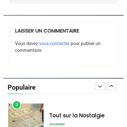
Tafraout, le miel de Tadla
Azilal consacrés produits
DAFINA
MAROC
du terroir
LAISSER UN COMMENTAIRE
1
Oeil ravageur – Vanessa
Vous devez
vous connecter
pour publier un
De Loya Stauber
commentaire.
CINEMA
ISRAÉL
2
«Tu dis génocide, je dis
guerre»: La nouvelle
Populaire
chanson de Boy George
ISRAÉL
JUDAISME
3
Tout sur la Nostalgie
SOUVENIRS