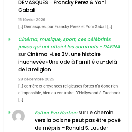
guerre»: La nouvelle
l’antisémitisme
DEMASQUES – Francky Perez & Yoni
chanson de Boy George
6
Gabali
ISRAÉL
JUDAISME
FIÈRE, DIGNE ET RÉSILIENTE :
15 février 2026
POURQUOI JE REVENDIQUE
3
[…] Demasques, par Francky Perez et Yoni Gabali […]
MA JUDAÏTE par Thérèse
Tout sur la Nostalgie
ISRAÉL
JUDAISME
Cinéma, musique, sport, ces célébrités
Zrihen-Dvir
SOUVENIRS
juives qui ont atteint les sommets - DAFINA
7
CE QUI NOUS MANQUE –
sur
Cinéma: «Les 3M, une histoire
inachevée» Une ode à l’amitié au-delà
Jacques Hadida
4
Accords d’Isaac:
de la religion
JUDAISME
l’alliance pourrait
28 décembre 2025
s’étendre à 13 pays
[…] carrière et croyances religieuses fortes n’a donc rien
8
ISRAÉL
JUDAISME
Maroc : Les amandes de
d’impossible, bien au contraire. D’Hollywood à Facebook
d’Amérique latine
[…]
Tafraout, le miel de Tadla
5
2025, l’année la plus
Azilal consacrés produits
sur
Le chemin
DAFINA
MAROC
Esther Eva Harbon
meurtrière selon le
du terroir
vers la paix ne peut pas être pavé
rapport d’ADL contre
1
de mépris – Ronald S. Lauder
FRANCE
ISRAÉL