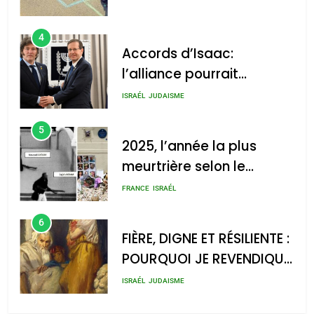
4
Accords d’Isaac:
l’alliance pourrait
s’étendre à 13 pays
ISRAÉL
JUDAISME
d’Amérique latine
5
2025, l’année la plus
meurtrière selon le
rapport d’ADL contre
FRANCE
ISRAÉL
l’antisémitisme
6
FIÈRE, DIGNE ET RÉSILIENTE :
POURQUOI JE REVENDIQUE
MA JUDAÏTE par Thérèse
ISRAÉL
JUDAISME
Zrihen-Dvir