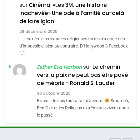
sur
Cinéma: «Les 3M, une histoire
MA JUDAÏTE par Thérèse
SOUVENIRS
ISRAÉL
JUDAISME
inachevée» Une ode à l’amitié au-delà
Zrihen-Dvir
de la religion
7
4
CE QUI NOUS MANQUE –
28 décembre 2025
Accords d’Isaac:
Jacques Hadida
[…] carrière et croyances religieuses fortes n’a donc rien
l’alliance pourrait
d’impossible, bien au contraire. D’Hollywood à Facebook
JUDAISME
s’étendre à 13 pays
[…]
ISRAÉL
JUDAISME
d’Amérique latine
8
sur
Le chemin
Esther Eva Harbon
5
Maroc : Les amandes de
vers la paix ne peut pas être pavé
2025, l’année la plus
Tafraout, le miel de Tadla
de mépris – Ronald S. Lauder
meurtrière selon le
Azilal consacrés produits
DAFINA
MAROC
rapport d’ADL contre
30 octobre 2025
FRANCE
ISRAÉL
du terroir
Bravo ! Je suis tout à fait d'accord.
Smotrich,
l’antisémitisme
1
Ben Gvir et les Religieux extrêmistes vivent dans
6
Oeil ravageur – Vanessa De
le passé,…
FIÈRE, DIGNE ET RÉSILIENTE :
Loya Stauber
POURQUOI JE REVENDIQUE
CINEMA
ISRAÉL
MA JUDAÏTE par Thérèse
ISRAÉL
JUDAISME