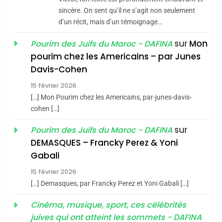
8
sincère. On sent qu’il ne s’agit non seulement
Maroc : Les amandes de
d’un récit, mais d’un témoignage…
Tafraout, le miel de Tadla
Azilal consacrés produits
sur
Mon
Pourim des Juifs du Maroc - DAFINA
DAFINA
MAROC
pourim chez les Americains – par Junes
du terroir
Davis-Cohen
1
Oeil ravageur – Vanessa
15 février 2026
De Loya Stauber
[…] Mon Pourim chez les Americains, par-junes-davis-
cohen […]
CINEMA
ISRAÉL
sur
Pourim des Juifs du Maroc - DAFINA
5
2
2025, l’année la plus
DEMASQUES – Francky Perez & Yoni
«Tu dis génocide, je dis
meurtrière selon le rapport
Gabali
guerre»: La nouvelle
d’ADL contre
FRANCE
ISRAÉL
15 février 2026
chanson de Boy George
ISRAÉL
JUDAISME
l’antisémitisme
[…] Demasques, par Francky Perez et Yoni Gabali […]
6
3
Cinéma, musique, sport, ces célébrités
FIÈRE, DIGNE ET RÉSILIENTE :
juives qui ont atteint les sommets - DAFINA
Tout sur la Nostalgie
POURQUOI JE REVENDIQUE