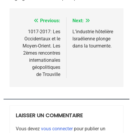
l’antisémitisme
6
FIÈRE, DIGNE ET RÉSILIENTE :
Previous:
Next:
Navigation
POURQUOI JE REVENDIQUE
de
1017-2017: Les
L’industrie hôtelière
MA JUDAÏTE par Thérèse
ISRAÉL
JUDAISME
Occidentaux et le
Israélienne plonge
Zrihen-Dvir
l’article
Moyen-Orient. Les
dans la tourmente.
7
2èmes rencontres
CE QUI NOUS MANQUE –
internationales
Jacques Hadida
géopolitiques
JUDAISME
de Trouville
8
Maroc : Les amandes de
Tafraout, le miel de Tadla
Azilal consacrés produits
DAFINA
MAROC
LAISSER UN COMMENTAIRE
du terroir
1
Vous devez
vous connecter
pour publier un