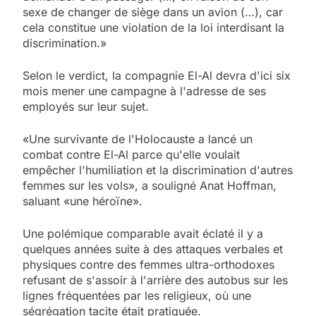
sexe de changer de siège dans un avion (…), car
cela constitue une violation de la loi interdisant la
discrimination.»
Selon le verdict, la compagnie El-Al devra d'ici six
mois mener une campagne à l'adresse de ses
employés sur leur sujet.
«Une survivante de l'Holocauste a lancé un
combat contre El-Al parce qu'elle voulait
empêcher l'humiliation et la discrimination d'autres
femmes sur les vols», a souligné Anat Hoffman,
saluant «une héroïne».
Une polémique comparable avait éclaté il y a
5
quelques années suite à des attaques verbales et
2025, l’année la plus
physiques contre des femmes ultra-orthodoxes
meurtrière selon le
refusant de s'assoir à l'arrière des autobus sur les
lignes fréquentées par les religieux, où une
rapport d’ADL contre
FRANCE
ISRAÉL
ségrégation tacite était pratiquée.