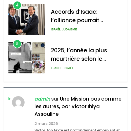
s’étendre à 13 pays
ISRAÉL
JUDAISME
d’Amérique latine
5
2025, l’année la plus
meurtrière selon le
rapport d’ADL contre
FRANCE
ISRAÉL
l’antisémitisme
6
FIÈRE, DIGNE ET RÉSILIENTE :
POURQUOI JE REVENDIQUE
MA JUDAÏTE par Thérèse
ISRAÉL
JUDAISME
Zrihen-Dvir
7
sur
Une Mission pas comme
admin
CE QUI NOUS MANQUE –
les autres, par Victor Ihiya
Jacques Hadida
Assouline
JUDAISME
2 mars 2026
Victor, ton texte est profondément émouvant et