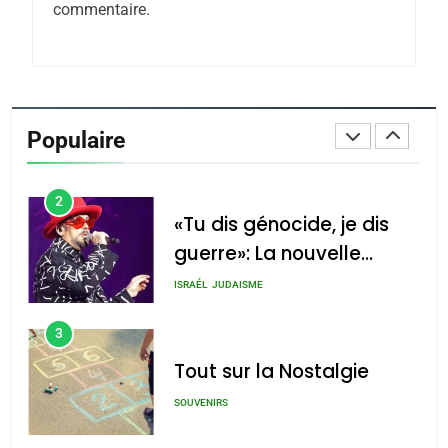
Oeil ravageur – Vanessa
commentaire.
De Loya Stauber
CINEMA
ISRAÉL
2
«Tu dis génocide, je dis
Populaire
guerre»: La nouvelle
chanson de Boy George
ISRAÉL
JUDAISME
3
Tout sur la Nostalgie
SOUVENIRS
4
Accords d’Isaac:
l’alliance pourrait