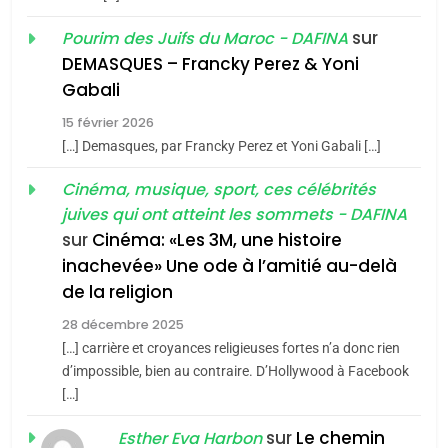
1
Oeil ravageur – Vanessa
sur
Pourim des Juifs du Maroc - DAFINA
De Loya Stauber
DEMASQUES – Francky Perez & Yoni
5
Gabali
CINEMA
ISRAÉL
2025, l’année la plus
15 février 2026
meurtrière selon le rapport
2
[…] Demasques, par Francky Perez et Yoni Gabali […]
«Tu dis génocide, je dis
d’ADL contre
FRANCE
ISRAÉL
guerre»: La nouvelle
Cinéma, musique, sport, ces célébrités
l’antisémitisme
juives qui ont atteint les sommets - DAFINA
chanson de Boy George
6
ISRAÉL
JUDAISME
FIÈRE, DIGNE ET RÉSILIENTE :
sur
Cinéma: «Les 3M, une histoire
inachevée» Une ode à l’amitié au-delà
POURQUOI JE REVENDIQUE
3
de la religion
MA JUDAÏTE par Thérèse
Tout sur la Nostalgie
ISRAÉL
JUDAISME
Zrihen-Dvir
28 décembre 2025
SOUVENIRS
[…] carrière et croyances religieuses fortes n’a donc rien
7
CE QUI NOUS MANQUE –
d’impossible, bien au contraire. D’Hollywood à Facebook
[…]
Jacques Hadida
4
Accords d’Isaac:
sur
Le chemin
JUDAISME
Esther Eva Harbon