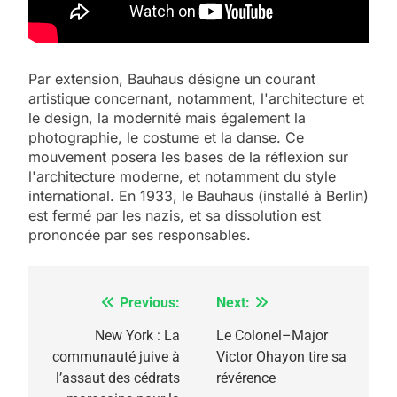
Par extension, Bauhaus désigne un courant
artistique concernant, notamment, l'architecture et
le design, la modernité mais également la
photographie, le costume et la danse. Ce
mouvement posera les bases de la réflexion sur
l'architecture moderne, et notamment du style
5
international. En 1933, le Bauhaus (installé à Berlin)
2025, l’année la plus
est fermé par les nazis, et sa dissolution est
meurtrière selon le
prononcée par ses responsables.
rapport d’ADL contre
FRANCE
ISRAÉL
l’antisémitisme
Previous:
Next:
Navigation
6
FIÈRE, DIGNE ET RÉSILIENTE :
de
New York : La
​Le Colonel–Major
POURQUOI JE REVENDIQUE
communauté juive à
Victor Ohayon tire sa
l’article
MA JUDAÏTE par Thérèse
l’assaut des cédrats
révérence
ISRAÉL
JUDAISME