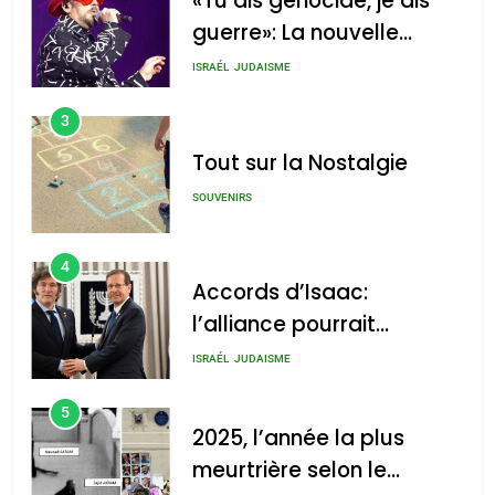
«Tu dis génocide, je dis
guerre»: La nouvelle
chanson de Boy George
ISRAÉL
JUDAISME
3
Tout sur la Nostalgie
SOUVENIRS
4
Accords d’Isaac:
l’alliance pourrait
s’étendre à 13 pays
ISRAÉL
JUDAISME
d’Amérique latine
5
2025, l’année la plus
meurtrière selon le