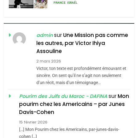
rapport d’ADL contre
FRANCE
ISRAÉL
l’antisémitisme
6
FIÈRE, DIGNE ET RÉSILIENTE :
POURQUOI JE REVENDIQUE
sur
Une Mission pas comme
admin
MA JUDAÏTE par Thérèse
les autres, par Victor Ihiya
ISRAÉL
JUDAISME
Assouline
Zrihen-Dvir
7
2 mars 2026
CE QUI NOUS MANQUE –
Victor, ton texte est profondément émouvant et
Jacques Hadida
sincère. On sent qu’il ne s’agit non seulement
d’un récit, mais d’un témoignage…
JUDAISME
sur
Mon
Pourim des Juifs du Maroc - DAFINA
8
pourim chez les Americains – par Junes
Maroc : Les amandes de
Davis-Cohen
Tafraout, le miel de Tadla
15 février 2026
Azilal consacrés produits
DAFINA
MAROC
[…] Mon Pourim chez les Americains, par-junes-davis-
du terroir
cohen […]