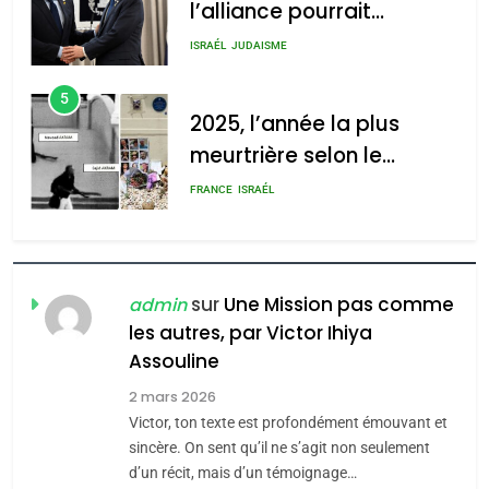
l’alliance pourrait
s’étendre à 13 pays
ISRAÉL
JUDAISME
d’Amérique latine
5
2025, l’année la plus
meurtrière selon le
rapport d’ADL contre
FRANCE
ISRAÉL
l’antisémitisme
6
FIÈRE, DIGNE ET RÉSILIENTE :
POURQUOI JE REVENDIQUE
sur
Une Mission pas comme
admin
MA JUDAÏTE par Thérèse
les autres, par Victor Ihiya
ISRAÉL
JUDAISME
Assouline
Zrihen-Dvir
7
2 mars 2026
CE QUI NOUS MANQUE –
Victor, ton texte est profondément émouvant et
Jacques Hadida
sincère. On sent qu’il ne s’agit non seulement
d’un récit, mais d’un témoignage…
JUDAISME