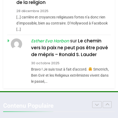
de la religion
MA JUDAÏTE par Thérèse
Tout sur la Nostalgie
ISRAÉL
JUDAISME
Zrihen-Dvir
28 décembre 2025
SOUVENIRS
[…] carrière et croyances religieuses fortes n’a donc rien
7
CE QUI NOUS MANQUE –
d’impossible, bien au contraire. D’Hollywood à Facebook
[…]
Jacques Hadida
4
Accords d’Isaac:
sur
Le chemin
JUDAISME
Esther Eva Harbon
l’alliance pourrait
vers la paix ne peut pas être pavé
s’étendre à 13 pays
8
de mépris – Ronald S. Lauder
ISRAÉL
JUDAISME
Maroc : Les amandes de
d’Amérique latine
30 octobre 2025
Tafraout, le miel de Tadla
5
Bravo ! Je suis tout à fait d'accord.
Smotrich,
2025, l’année la plus
Azilal consacrés produits
DAFINA
MAROC
Ben Gvir et les Religieux extrêmistes vivent dans
meurtrière selon le
du terroir
le passé,…
rapport d’ADL contre
1
FRANCE
ISRAÉL
Oeil ravageur – Vanessa De
l’antisémitisme
Loya Stauber
6
Contenu Populaire
FIÈRE, DIGNE ET RÉSILIENTE :
CINEMA
ISRAÉL
POURQUOI JE REVENDIQUE