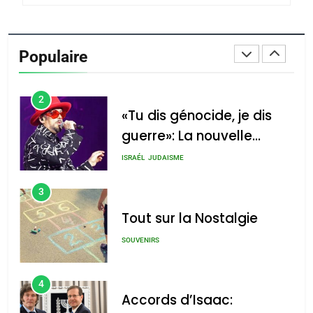
1
Oeil ravageur – Vanessa
De Loya Stauber
Populaire
CINEMA
ISRAÉL
2
«Tu dis génocide, je dis
guerre»: La nouvelle
chanson de Boy George
ISRAÉL
JUDAISME
3
Tout sur la Nostalgie
SOUVENIRS
4
Accords d’Isaac: