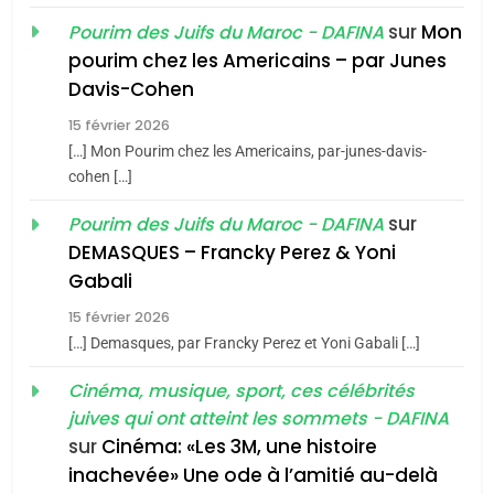
sur
Mon
Pourim des Juifs du Maroc - DAFINA
8
pourim chez les Americains – par Junes
Maroc : Les amandes de
Davis-Cohen
Tafraout, le miel de Tadla
15 février 2026
Azilal consacrés produits
DAFINA
MAROC
[…] Mon Pourim chez les Americains, par-junes-davis-
du terroir
cohen […]
1
Oeil ravageur – Vanessa
sur
Pourim des Juifs du Maroc - DAFINA
De Loya Stauber
DEMASQUES – Francky Perez & Yoni
5
Gabali
CINEMA
ISRAÉL
2025, l’année la plus
15 février 2026
meurtrière selon le rapport
2
[…] Demasques, par Francky Perez et Yoni Gabali […]
«Tu dis génocide, je dis
d’ADL contre
FRANCE
ISRAÉL
guerre»: La nouvelle
Cinéma, musique, sport, ces célébrités
l’antisémitisme
juives qui ont atteint les sommets - DAFINA
chanson de Boy George
6
ISRAÉL
JUDAISME
FIÈRE, DIGNE ET RÉSILIENTE :
sur
Cinéma: «Les 3M, une histoire
inachevée» Une ode à l’amitié au-delà
POURQUOI JE REVENDIQUE
3