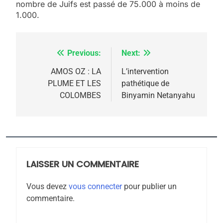
nombre de Juifs est passé de 75.000 à moins de
rapport d’ADL contre
FRANCE
ISRAÉL
1.000.
l’antisémitisme
6
FIÈRE, DIGNE ET RÉSILIENTE :
Previous:
Next:
Navigation
POURQUOI JE REVENDIQUE
MA JUDAÏTE par Thérèse
de
AMOS OZ : LA
L’intervention
ISRAÉL
JUDAISME
PLUME ET LES
pathétique de
Zrihen-Dvir
l’article
COLOMBES
Binyamin Netanyahu
7
CE QUI NOUS MANQUE –
Jacques Hadida
JUDAISME
LAISSER UN COMMENTAIRE
8
Maroc : Les amandes de
Vous devez
vous connecter
pour publier un
Tafraout, le miel de Tadla
commentaire.
Azilal consacrés produits
DAFINA
MAROC
du terroir