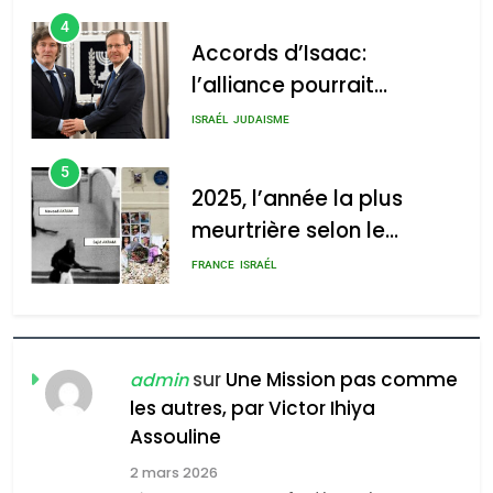
4
Accords d’Isaac:
l’alliance pourrait
2025, l’année la plus
s’étendre à 13 pays
ISRAÉL
JUDAISME
meurtrière selon le rapport
d’Amérique latine
d’ADL contre
5
2025, l’année la plus
l’antisémitisme
meurtrière selon le
admin
0
rapport d’ADL contre
FRANCE
ISRAÉL
l’antisémitisme
6
FIÈRE, DIGNE ET RÉSILIENTE :
POURQUOI JE REVENDIQUE
sur
Une Mission pas comme
admin
MA JUDAÏTE par Thérèse
ISRAÉL
JUDAISME
les autres, par Victor Ihiya
Zrihen-Dvir
Assouline
7
2 mars 2026
CE QUI NOUS MANQUE –