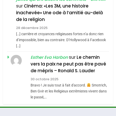
6
FIÈRE, DIGNE ET RÉSILIENTE :
sur
Cinéma: «Les 3M, une histoire
inachevée» Une ode à l’amitié au-delà
3
POURQUOI JE REVENDIQUE
de la religion
MA JUDAÏTE par Thérèse
Tout sur la Nostalgie
ISRAÉL
JUDAISME
Zrihen-Dvir
28 décembre 2025
SOUVENIRS
[…] carrière et croyances religieuses fortes n’a donc rien
7
CE QUI NOUS MANQUE –
d’impossible, bien au contraire. D’Hollywood à Facebook
[…]
4
Jacques Hadida
Accords d’Isaac:
sur
Le chemin
JUDAISME
Esther Eva Harbon
l’alliance pourrait
vers la paix ne peut pas être pavé
s’étendre à 13 pays
ISRAÉL
JUDAISME
8
de mépris – Ronald S. Lauder
Maroc : Les amandes de
d’Amérique latine
30 octobre 2025
5
Tafraout, le miel de Tadla
2025, l’année la plus
Bravo ! Je suis tout à fait d'accord.
Smotrich,
Azilal consacrés produits
DAFINA
MAROC
Ben Gvir et les Religieux extrêmistes vivent dans
meurtrière selon le
du terroir
le passé,…
rapport d’ADL contre
FRANCE
ISRAÉL
1
Oeil ravageur – Vanessa De
l’antisémitisme
6