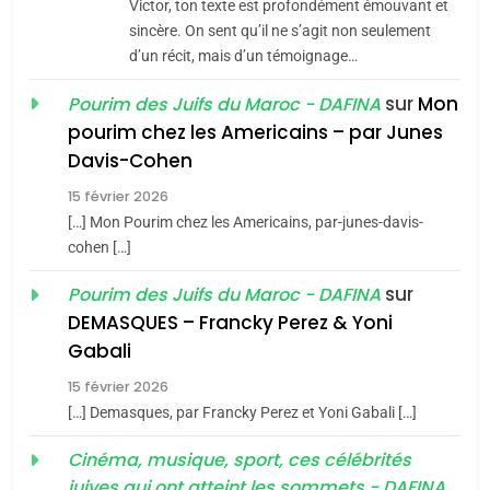
Victor, ton texte est profondément émouvant et
Jacques Hadida
sincère. On sent qu’il ne s’agit non seulement
JUDAISME
d’un récit, mais d’un témoignage…
sur
Mon
Pourim des Juifs du Maroc - DAFINA
8
Maroc : Les amandes de
pourim chez les Americains – par Junes
Davis-Cohen
Tafraout, le miel de Tadla
Azilal consacrés produits
15 février 2026
DAFINA
MAROC
du terroir
[…] Mon Pourim chez les Americains, par-junes-davis-
cohen […]
1
Oeil ravageur – Vanessa
sur
Pourim des Juifs du Maroc - DAFINA
De Loya Stauber
DEMASQUES – Francky Perez & Yoni
CINEMA
ISRAÉL
5
Gabali
2025, l’année la plus
15 février 2026
2
meurtrière selon le rapport
[…] Demasques, par Francky Perez et Yoni Gabali […]
«Tu dis génocide, je dis
d’ADL contre
FRANCE
ISRAÉL
guerre»: La nouvelle
Cinéma, musique, sport, ces célébrités
l’antisémitisme
chanson de Boy George
juives qui ont atteint les sommets - DAFINA
ISRAÉL
JUDAISME