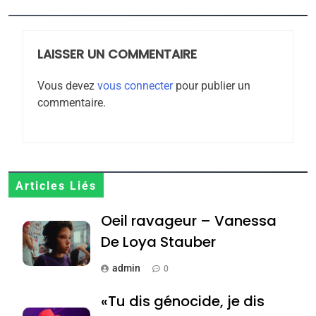
2025, l’année la plus
meurtrière selon le
rapport d’ADL contre
LAISSER UN COMMENTAIRE
FRANCE
ISRAÉL
l’antisémitisme
Vous devez
vous connecter
pour publier un
6
FIÈRE, DIGNE ET RÉSILIENTE :
commentaire.
POURQUOI JE REVENDIQUE
MA JUDAÏTE par Thérèse
ISRAÉL
JUDAISME
Zrihen-Dvir
7
Articles Liés
CE QUI NOUS MANQUE –
Jacques Hadida
Oeil ravageur – Vanessa
De Loya Stauber
JUDAISME
admin
0
8
Maroc : Les amandes de
«Tu dis génocide, je dis
Tafraout, le miel de Tadla