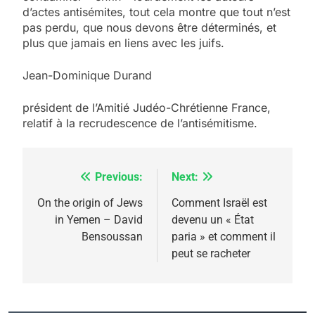
d’actes antisémites, tout cela montre que tout n’est
pas perdu, que nous devons être déterminés, et
plus que jamais en liens avec les juifs.
Jean-Dominique Durand
président de l’Amitié Judéo-Chrétienne France,
relatif à la recrudescence de l’antisémitisme.
Previous:
Next:
Navigation
de
On the origin of Jews
Comment Israël est
5
in Yemen – David
devenu un « État
2025, l’année la plus
l’article
Bensoussan
paria » et comment il
meurtrière selon le
peut se racheter
rapport d’ADL contre
FRANCE
ISRAÉL
l’antisémitisme
6