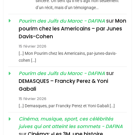
sincère. On sent qu’il ne s’agit non seulement
Tafraout, le miel de Tadla
d’un récit, mais d’un témoignage…
Azilal consacrés produits
DAFINA
MAROC
sur
Mon
Pourim des Juifs du Maroc - DAFINA
du terroir
pourim chez les Americains – par Junes
1
Oeil ravageur – Vanessa
Davis-Cohen
De Loya Stauber
15 février 2026
[…] Mon Pourim chez les Americains, par-junes-davis-
CINEMA
ISRAÉL
5
cohen […]
2025, l’année la plus
2
sur
Pourim des Juifs du Maroc - DAFINA
meurtrière selon le rapport
«Tu dis génocide, je dis
DEMASQUES – Francky Perez & Yoni
d’ADL contre
guerre»: La nouvelle
FRANCE
ISRAÉL
Gabali
l’antisémitisme
chanson de Boy George
ISRAÉL
JUDAISME
6
15 février 2026
FIÈRE, DIGNE ET RÉSILIENTE :
[…] Demasques, par Francky Perez et Yoni Gabali […]
3
POURQUOI JE REVENDIQUE
Tout sur la Nostalgie
Cinéma, musique, sport, ces célébrités
MA JUDAÏTE par Thérèse
ISRAÉL
JUDAISME
juives qui ont atteint les sommets - DAFINA
SOUVENIRS
Zrihen-Dvir
sur
Cinéma: «Les 3M, une histoire