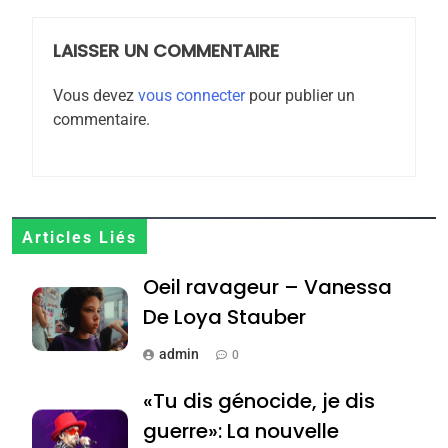
FIÈRE, DIGNE ET RÉSILIENTE :
POURQUOI JE REVENDIQUE
LAISSER UN COMMENTAIRE
MA JUDAÏTE par Thérèse
ISRAÉL
JUDAISME
Zrihen-Dvir
Vous devez
vous connecter
pour publier un
7
commentaire.
CE QUI NOUS MANQUE –
Jacques Hadida
JUDAISME
Articles Liés
8
Maroc : Les amandes de
Oeil ravageur – Vanessa
Tafraout, le miel de Tadla
De Loya Stauber
Azilal consacrés produits
DAFINA
MAROC
admin
du terroir
0
1
«Tu dis génocide, je dis
Oeil ravageur – Vanessa
guerre»: La nouvelle
De Loya Stauber