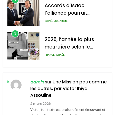
5
2025, l’année la plus
2025, l’année la plus
meurtrière selon le
meurtrière selon le rapport
rapport d’ADL contre
FRANCE
ISRAÉL
d’ADL contre
l’antisémitisme
l’antisémitisme
6
FIÈRE, DIGNE ET RÉSILIENTE :
admin
0
POURQUOI JE REVENDIQUE
MA JUDAÏTE par Thérèse
ISRAÉL
JUDAISME
Zrihen-Dvir
7
CE QUI NOUS MANQUE –
sur
Une Mission pas comme
admin
Jacques Hadida
les autres, par Victor Ihiya
JUDAISME
Assouline
2 mars 2026
8
Victor, ton texte est profondément émouvant et
Maroc : Les amandes de