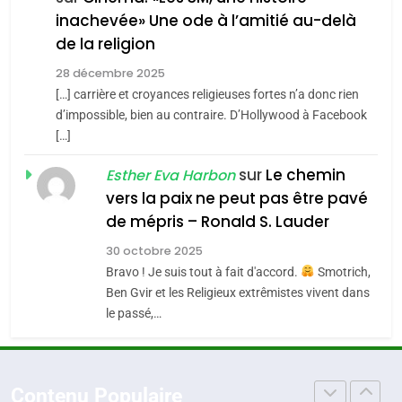
7
inachevée» Une ode à l’amitié au-delà
CE QUI NOUS MANQUE –
4
de la religion
Jacques Hadida
Accords d’Isaac:
28 décembre 2025
l’alliance pourrait
JUDAISME
[…] carrière et croyances religieuses fortes n’a donc rien
s’étendre à 13 pays
ISRAÉL
JUDAISME
d’impossible, bien au contraire. D’Hollywood à Facebook
8
d’Amérique latine
[…]
Maroc : Les amandes de
5
Tafraout, le miel de Tadla
sur
Le chemin
2025, l’année la plus
Esther Eva Harbon
vers la paix ne peut pas être pavé
Azilal consacrés produits
meurtrière selon le
DAFINA
MAROC
de mépris – Ronald S. Lauder
du terroir
rapport d’ADL contre
FRANCE
ISRAÉL
1
l’antisémitisme
30 octobre 2025
Oeil ravageur – Vanessa De
Bravo ! Je suis tout à fait d'accord.
Smotrich,
6
Loya Stauber
FIÈRE, DIGNE ET RÉSILIENTE :
Ben Gvir et les Religieux extrêmistes vivent dans
le passé,…
POURQUOI JE REVENDIQUE
CINEMA
ISRAÉL
MA JUDAÏTE par Thérèse
ISRAÉL
JUDAISME
2
Zrihen-Dvir
«Tu dis génocide, je dis
Contenu Populaire
7