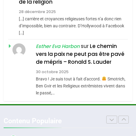
de la religion
MA JUDAÏTE par Thérèse
Tout sur la Nostalgie
ISRAÉL
JUDAISME
Zrihen-Dvir
28 décembre 2025
SOUVENIRS
[…] carrière et croyances religieuses fortes n’a donc rien
7
CE QUI NOUS MANQUE –
d’impossible, bien au contraire. D’Hollywood à Facebook
[…]
Jacques Hadida
4
Accords d’Isaac:
sur
Le chemin
JUDAISME
Esther Eva Harbon
l’alliance pourrait
vers la paix ne peut pas être pavé
s’étendre à 13 pays
8
de mépris – Ronald S. Lauder
ISRAÉL
JUDAISME
Maroc : Les amandes de
d’Amérique latine
30 octobre 2025
Tafraout, le miel de Tadla
5
Bravo ! Je suis tout à fait d'accord.
Smotrich,
2025, l’année la plus
Azilal consacrés produits
DAFINA
MAROC
Ben Gvir et les Religieux extrêmistes vivent dans
meurtrière selon le
du terroir
le passé,…
rapport d’ADL contre
1
FRANCE
ISRAÉL
Oeil ravageur – Vanessa De
l’antisémitisme
Loya Stauber
6
Contenu Populaire
FIÈRE, DIGNE ET RÉSILIENTE :
CINEMA
ISRAÉL
POURQUOI JE REVENDIQUE