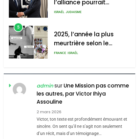
l’alliance pourrait
2025, l’année la plus
s’étendre à 13 pays
meurtrière selon le rapport
ISRAÉL
JUDAISME
d’Amérique latine
d’ADL contre
5
l’antisémitisme
2025, l’année la plus
meurtrière selon le
admin
0
rapport d’ADL contre
FRANCE
ISRAÉL
l’antisémitisme
6
FIÈRE, DIGNE ET RÉSILIENTE :
POURQUOI JE REVENDIQUE
sur
Une Mission pas comme
admin
MA JUDAÏTE par Thérèse
les autres, par Victor Ihiya
ISRAÉL
JUDAISME
Assouline
Zrihen-Dvir
7
2 mars 2026
CE QUI NOUS MANQUE –
Victor, ton texte est profondément émouvant et
Jacques Hadida
sincère. On sent qu’il ne s’agit non seulement
d’un récit, mais d’un témoignage…
JUDAISME