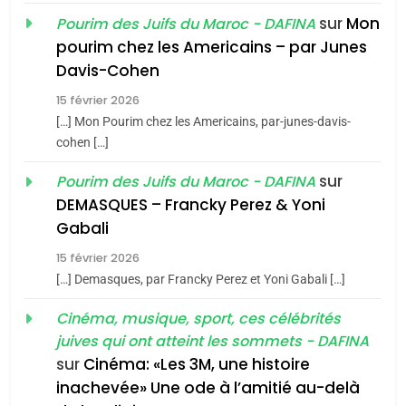
sur
Mon
Pourim des Juifs du Maroc - DAFINA
8
pourim chez les Americains – par Junes
Maroc : Les amandes de
Davis-Cohen
Tafraout, le miel de Tadla
15 février 2026
Azilal consacrés produits
DAFINA
MAROC
[…] Mon Pourim chez les Americains, par-junes-davis-
du terroir
cohen […]
1
Oeil ravageur – Vanessa
sur
Pourim des Juifs du Maroc - DAFINA
De Loya Stauber
DEMASQUES – Francky Perez & Yoni
5
Gabali
CINEMA
ISRAÉL
2025, l’année la plus
15 février 2026
meurtrière selon le rapport
2
[…] Demasques, par Francky Perez et Yoni Gabali […]
«Tu dis génocide, je dis
d’ADL contre
FRANCE
ISRAÉL
guerre»: La nouvelle
Cinéma, musique, sport, ces célébrités
l’antisémitisme
juives qui ont atteint les sommets - DAFINA
chanson de Boy George
6
ISRAÉL
JUDAISME
FIÈRE, DIGNE ET RÉSILIENTE :
sur
Cinéma: «Les 3M, une histoire
inachevée» Une ode à l’amitié au-delà
POURQUOI JE REVENDIQUE
3