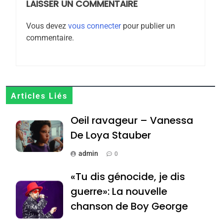
rapport d’ADL contre
LAISSER UN COMMENTAIRE
FRANCE
ISRAÉL
l’antisémitisme
Vous devez
vous connecter
pour publier un
6
commentaire.
FIÈRE, DIGNE ET RÉSILIENTE :
POURQUOI JE REVENDIQUE
MA JUDAÏTE par Thérèse
ISRAÉL
JUDAISME
Zrihen-Dvir
7
Articles Liés
CE QUI NOUS MANQUE –
Oeil ravageur – Vanessa
Jacques Hadida
De Loya Stauber
JUDAISME
admin
0
8
Maroc : Les amandes de
«Tu dis génocide, je dis
Tafraout, le miel de Tadla
guerre»: La nouvelle
Azilal consacrés produits
DAFINA
MAROC
chanson de Boy George
du terroir