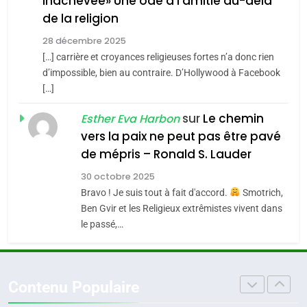
inachevée» Une ode à l’amitié au-delà
POURQUOI JE REVENDIQUE
3
de la religion
MA JUDAÏTE par Thérèse
Tout sur la Nostalgie
ISRAÉL
JUDAISME
Zrihen-Dvir
28 décembre 2025
SOUVENIRS
[…] carrière et croyances religieuses fortes n’a donc rien
7
CE QUI NOUS MANQUE –
d’impossible, bien au contraire. D’Hollywood à Facebook
[…]
Jacques Hadida
4
Accords d’Isaac:
sur
Le chemin
JUDAISME
Esther Eva Harbon
l’alliance pourrait
vers la paix ne peut pas être pavé
s’étendre à 13 pays
8
de mépris – Ronald S. Lauder
ISRAÉL
JUDAISME
Maroc : Les amandes de
d’Amérique latine
30 octobre 2025
Tafraout, le miel de Tadla
5
Bravo ! Je suis tout à fait d'accord.
Smotrich,
2025, l’année la plus
Azilal consacrés produits
DAFINA
MAROC
Ben Gvir et les Religieux extrêmistes vivent dans
meurtrière selon le
du terroir
le passé,…
rapport d’ADL contre
1
FRANCE
ISRAÉL
Oeil ravageur – Vanessa De
l’antisémitisme
Loya Stauber
6
Contenu Populaire
FIÈRE, DIGNE ET RÉSILIENTE :
CINEMA
ISRAÉL