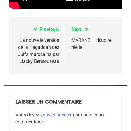
meurtrière selon le
rapport d’ADL contre
FRANCE
ISRAÉL
l’antisémitisme
6
FIÈRE, DIGNE ET RÉSILIENTE :
Previous:
Next:
Navigation
POURQUOI JE REVENDIQUE
de
La nouvelle version
MARANE – Histoire
MA JUDAÏTE par Thérèse
de la Hagaddah des
réelle !!
ISRAÉL
JUDAISME
l’article
Juifs marocains par
Zrihen-Dvir
Jacky Bensoussan
7
CE QUI NOUS MANQUE –
Jacques Hadida
JUDAISME
LAISSER UN COMMENTAIRE
8
Maroc : Les amandes de
Vous devez
vous connecter
pour publier un
Tafraout, le miel de Tadla
commentaire.
Azilal consacrés produits
DAFINA
MAROC