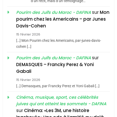
d’un récit, mais d’un témoignage…
JUDAISME
sur
Mon
Pourim des Juifs du Maroc - DAFINA
8
pourim chez les Americains – par Junes
Maroc : Les amandes de
Davis-Cohen
Tafraout, le miel de Tadla
15 février 2026
Azilal consacrés produits
DAFINA
MAROC
[…] Mon Pourim chez les Americains, par-junes-davis-
du terroir
cohen […]
1
Oeil ravageur – Vanessa
sur
Pourim des Juifs du Maroc - DAFINA
De Loya Stauber
DEMASQUES – Francky Perez & Yoni
5
Gabali
CINEMA
ISRAÉL
2025, l’année la plus
15 février 2026
meurtrière selon le rapport
2
[…] Demasques, par Francky Perez et Yoni Gabali […]
«Tu dis génocide, je dis
d’ADL contre
FRANCE
ISRAÉL
guerre»: La nouvelle
Cinéma, musique, sport, ces célébrités
l’antisémitisme
juives qui ont atteint les sommets - DAFINA
chanson de Boy George
6
ISRAÉL
JUDAISME
FIÈRE, DIGNE ET RÉSILIENTE :
sur
Cinéma: «Les 3M, une histoire