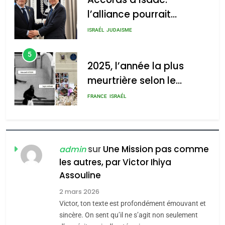
l’alliance pourrait
s’étendre à 13 pays
ISRAÉL
JUDAISME
d’Amérique latine
5
2025, l’année la plus
meurtrière selon le
rapport d’ADL contre
FRANCE
ISRAÉL
l’antisémitisme
6
FIÈRE, DIGNE ET RÉSILIENTE :
POURQUOI JE REVENDIQUE
sur
Une Mission pas comme
admin
MA JUDAÏTE par Thérèse
les autres, par Victor Ihiya
ISRAÉL
JUDAISME
Assouline
Zrihen-Dvir
7
2 mars 2026
CE QUI NOUS MANQUE –
Victor, ton texte est profondément émouvant et
Jacques Hadida
sincère. On sent qu’il ne s’agit non seulement