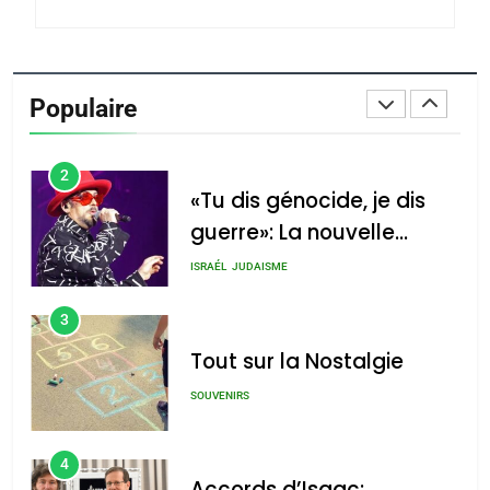
du terroir
1
Oeil ravageur – Vanessa
De Loya Stauber
Populaire
CINEMA
ISRAÉL
2
«Tu dis génocide, je dis
guerre»: La nouvelle
chanson de Boy George
ISRAÉL
JUDAISME
3
Tout sur la Nostalgie
SOUVENIRS
4
Accords d’Isaac: