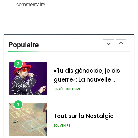
commentaire.
De Loya Stauber
CINEMA
ISRAÉL
2
«Tu dis génocide, je dis
Populaire
guerre»: La nouvelle
chanson de Boy George
ISRAÉL
JUDAISME
3
Tout sur la Nostalgie
SOUVENIRS
4
Accords d’Isaac:
l’alliance pourrait
s’étendre à 13 pays
ISRAÉL
JUDAISME