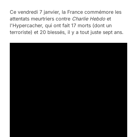
Ce vendredi 7 janvier, la France commémore les
attentats meurtriers contre
Charlie Hebdo
et
l'Hypercacher, qui ont fait 17 morts (dont un
terroriste) et 20 blessés, il y a tout juste sept ans.
5
2025, l’année la plus
meurtrière selon le
rapport d’ADL contre
FRANCE
ISRAÉL
l’antisémitisme