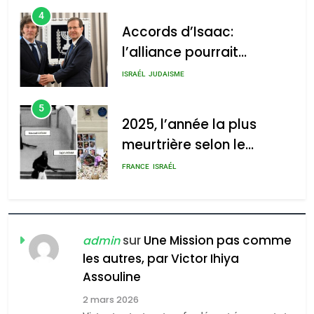
d’Amérique latine
5
2025, l’année la plus
meurtrière selon le
rapport d’ADL contre
FRANCE
ISRAÉL
l’antisémitisme
6
FIÈRE, DIGNE ET RÉSILIENTE :
POURQUOI JE REVENDIQUE
MA JUDAÏTE par Thérèse
ISRAÉL
JUDAISME
Zrihen-Dvir
7
CE QUI NOUS MANQUE –
sur
Une Mission pas comme
admin
Jacques Hadida
les autres, par Victor Ihiya
Assouline
JUDAISME
2 mars 2026
8