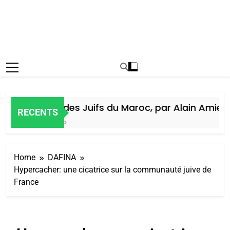
Histoire des Juifs du Maroc, par Alain Amiel
RECENTS
1 Semaine Ago
Home
DAFINA
Hypercacher: une cicatrice sur la communauté juive de
France