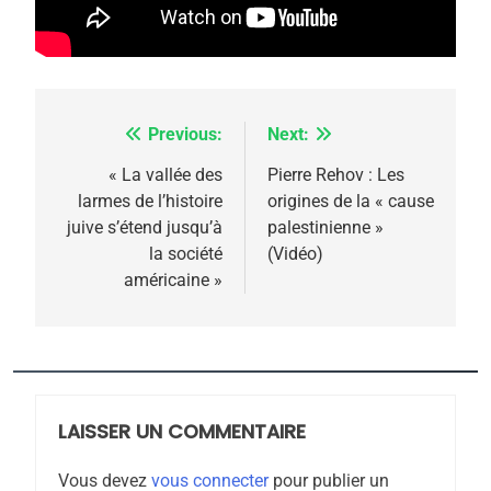
6
FIÈRE, DIGNE ET RÉSILIENTE :
POURQUOI JE REVENDIQUE
MA JUDAÏTE par Thérèse
ISRAÉL
JUDAISME
Previous:
Next:
Navigation
Zrihen-Dvir
7
de
« La vallée des
Pierre Rehov : Les
CE QUI NOUS MANQUE –
larmes de l’histoire
origines de la « cause
l’article
Jacques Hadida
juive s’étend jusqu’à
palestinienne »
la société
(Vidéo)
JUDAISME
américaine »
8
Maroc : Les amandes de
Tafraout, le miel de Tadla
Azilal consacrés produits
DAFINA
MAROC
du terroir
LAISSER UN COMMENTAIRE
1
Oeil ravageur – Vanessa
Vous devez
vous connecter
pour publier un