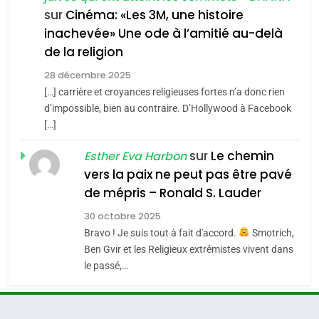
MA JUDAÏTE par Thérèse
ISRAÉL
JUDAISME
SOUVENIRS
sur
Cinéma: «Les 3M, une histoire
Zrihen-Dvir
inachevée» Une ode à l’amitié au-delà
7
de la religion
CE QUI NOUS MANQUE –
4
Accords d’Isaac:
Jacques Hadida
28 décembre 2025
l’alliance pourrait
[…] carrière et croyances religieuses fortes n’a donc rien
JUDAISME
d’impossible, bien au contraire. D’Hollywood à Facebook
s’étendre à 13 pays
ISRAÉL
JUDAISME
[…]
d’Amérique latine
8
Maroc : Les amandes de
5
sur
Le chemin
Esther Eva Harbon
2025, l’année la plus
Tafraout, le miel de Tadla
vers la paix ne peut pas être pavé
meurtrière selon le
Azilal consacrés produits
de mépris – Ronald S. Lauder
DAFINA
MAROC
rapport d’ADL contre
du terroir
FRANCE
ISRAÉL
30 octobre 2025
l’antisémitisme
1
Bravo ! Je suis tout à fait d'accord.
Smotrich,
Oeil ravageur – Vanessa De
6
Ben Gvir et les Religieux extrêmistes vivent dans
FIÈRE, DIGNE ET RÉSILIENTE :
Loya Stauber
le passé,…
POURQUOI JE REVENDIQUE
CINEMA
ISRAÉL
MA JUDAÏTE par Thérèse
ISRAÉL
JUDAISME