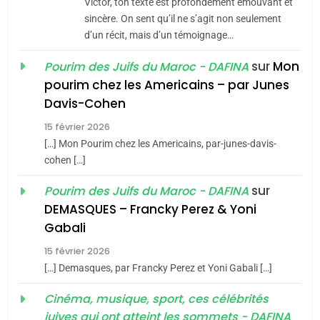
Victor, ton texte est profondément émouvant et
Maroc : Les amandes de
sincère. On sent qu’il ne s’agit non seulement
Tafraout, le miel de Tadla
d’un récit, mais d’un témoignage…
Azilal consacrés produits
DAFINA
MAROC
sur
Mon
Pourim des Juifs du Maroc - DAFINA
du terroir
pourim chez les Americains – par Junes
1
Davis-Cohen
Oeil ravageur – Vanessa
De Loya Stauber
15 février 2026
[…] Mon Pourim chez les Americains, par-junes-davis-
CINEMA
ISRAÉL
cohen […]
5
2025, l’année la plus
2
sur
Pourim des Juifs du Maroc - DAFINA
«Tu dis génocide, je dis
meurtrière selon le rapport
DEMASQUES – Francky Perez & Yoni
guerre»: La nouvelle
d’ADL contre
Gabali
FRANCE
ISRAÉL
chanson de Boy George
l’antisémitisme
ISRAÉL
JUDAISME
15 février 2026
6
[…] Demasques, par Francky Perez et Yoni Gabali […]
FIÈRE, DIGNE ET RÉSILIENTE :
3
Cinéma, musique, sport, ces célébrités
POURQUOI JE REVENDIQUE
Tout sur la Nostalgie
juives qui ont atteint les sommets - DAFINA