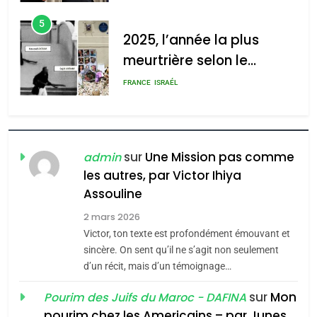
d’Amérique latine
d’ADL contre
5
l’antisémitisme
2025, l’année la plus
meurtrière selon le
admin
0
rapport d’ADL contre
FRANCE
ISRAÉL
l’antisémitisme
6
FIÈRE, DIGNE ET RÉSILIENTE :
POURQUOI JE REVENDIQUE
sur
Une Mission pas comme
admin
MA JUDAÏTE par Thérèse
les autres, par Victor Ihiya
ISRAÉL
JUDAISME
Assouline
Zrihen-Dvir
7
2 mars 2026
CE QUI NOUS MANQUE –
Victor, ton texte est profondément émouvant et
Jacques Hadida
sincère. On sent qu’il ne s’agit non seulement
d’un récit, mais d’un témoignage…
JUDAISME
sur
Mon
Pourim des Juifs du Maroc - DAFINA
8
pourim chez les Americains – par Junes