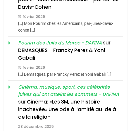
Maroc : Les amandes de
Davis-Cohen
Tafraout, le miel de Tadla
15 février 2026
Azilal consacrés produits
DAFINA
MAROC
[…] Mon Pourim chez les Americains, par-junes-davis-
du terroir
cohen […]
1
Oeil ravageur – Vanessa
sur
Pourim des Juifs du Maroc - DAFINA
De Loya Stauber
DEMASQUES – Francky Perez & Yoni
5
Gabali
CINEMA
ISRAÉL
2025, l’année la plus
15 février 2026
meurtrière selon le rapport
2
[…] Demasques, par Francky Perez et Yoni Gabali […]
«Tu dis génocide, je dis
d’ADL contre
FRANCE
ISRAÉL
guerre»: La nouvelle
Cinéma, musique, sport, ces célébrités
l’antisémitisme
juives qui ont atteint les sommets - DAFINA
chanson de Boy George
6
ISRAÉL
JUDAISME
FIÈRE, DIGNE ET RÉSILIENTE :
sur
Cinéma: «Les 3M, une histoire
inachevée» Une ode à l’amitié au-delà
POURQUOI JE REVENDIQUE
3
de la religion
MA JUDAÏTE par Thérèse
Tout sur la Nostalgie
ISRAÉL
JUDAISME
Zrihen-Dvir
28 décembre 2025
SOUVENIRS