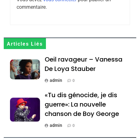
6
commentaire.
FIÈRE, DIGNE ET RÉSILIENTE :
POURQUOI JE REVENDIQUE
MA JUDAÏTE par Thérèse
ISRAÉL
JUDAISME
Zrihen-Dvir
7
Articles Liés
CE QUI NOUS MANQUE –
Oeil ravageur – Vanessa
Jacques Hadida
De Loya Stauber
JUDAISME
admin
0
8
Maroc : Les amandes de
«Tu dis génocide, je dis
Tafraout, le miel de Tadla
guerre»: La nouvelle
Azilal consacrés produits
DAFINA
MAROC
chanson de Boy George
du terroir
1
admin
0
Oeil ravageur – Vanessa
Tout sur la Nostalgie