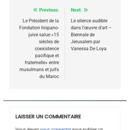
Previous:
Next:
Navigation
de
Le Président de la
Le silence audible
Fondation hispano-
dans l’œuvre d’art –
l’article
juive salue «15
Biennale de
siècles de
Jerusalem par
coexistence
Vanessa De Loya
pacifique et
fraternelle» entre
musulmans et juifs
du Maroc
5
2025, l’année la plus
meurtrière selon le
rapport d’ADL contre
LAISSER UN COMMENTAIRE
FRANCE
ISRAÉL
l’antisémitisme
Vous devez
vous connecter
pour publier un