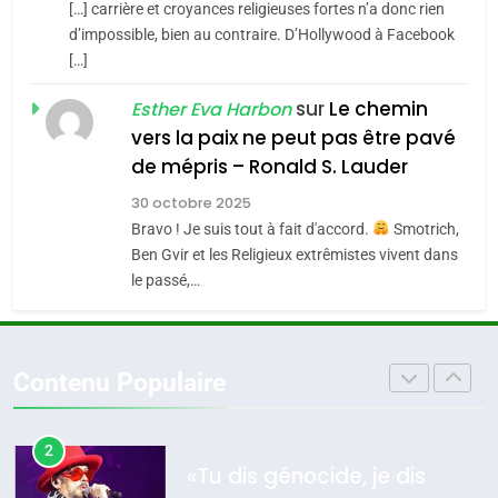
[…] carrière et croyances religieuses fortes n’a donc rien
7
CE QUI NOUS MANQUE –
d’impossible, bien au contraire. D’Hollywood à Facebook
[…]
Jacques Hadida
4
Accords d’Isaac:
sur
Le chemin
JUDAISME
Esther Eva Harbon
l’alliance pourrait
vers la paix ne peut pas être pavé
s’étendre à 13 pays
8
de mépris – Ronald S. Lauder
ISRAÉL
JUDAISME
Maroc : Les amandes de
d’Amérique latine
30 octobre 2025
Tafraout, le miel de Tadla
5
Bravo ! Je suis tout à fait d'accord.
Smotrich,
2025, l’année la plus
Azilal consacrés produits
DAFINA
MAROC
Ben Gvir et les Religieux extrêmistes vivent dans
meurtrière selon le
du terroir
le passé,…
rapport d’ADL contre
1
FRANCE
ISRAÉL
Oeil ravageur – Vanessa De
l’antisémitisme
Loya Stauber
6
Contenu Populaire
FIÈRE, DIGNE ET RÉSILIENTE :
CINEMA
ISRAÉL
POURQUOI JE REVENDIQUE
MA JUDAÏTE par Thérèse
2
ISRAÉL
JUDAISME
«Tu dis génocide, je dis
Zrihen-Dvir