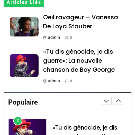
7
Articles Liés
CE QUI NOUS MANQUE –
Oeil ravageur – Vanessa
Jacques Hadida
De Loya Stauber
JUDAISME
admin
0
8
Maroc : Les amandes de
«Tu dis génocide, je dis
Tafraout, le miel de Tadla
guerre»: La nouvelle
Azilal consacrés produits
DAFINA
MAROC
chanson de Boy George
du terroir
1
admin
0
Oeil ravageur – Vanessa
Tout sur la Nostalgie
De Loya Stauber
Populaire
admin
CINEMA
ISRAÉL
0
2
Accords d’Isaac: l’alliance
נשיא המדינה יצחק
«Tu dis génocide, je dis
הרצוג נפגש עם
pourrait s’étendre à 13