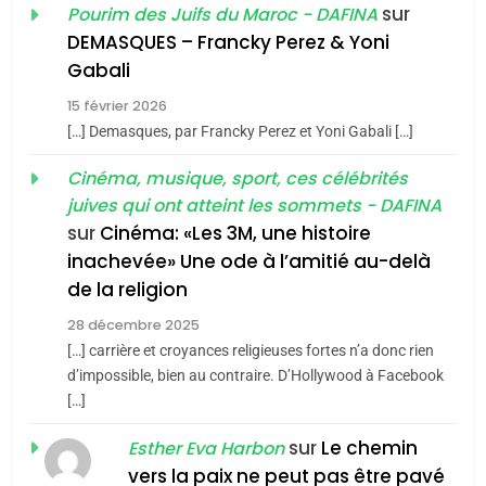
Oeil ravageur – Vanessa
sur
Pourim des Juifs du Maroc - DAFINA
De Loya Stauber
DEMASQUES – Francky Perez & Yoni
5
Gabali
CINEMA
ISRAÉL
2025, l’année la plus
15 février 2026
meurtrière selon le rapport
2
[…] Demasques, par Francky Perez et Yoni Gabali […]
«Tu dis génocide, je dis
d’ADL contre
FRANCE
ISRAÉL
guerre»: La nouvelle
Cinéma, musique, sport, ces célébrités
l’antisémitisme
juives qui ont atteint les sommets - DAFINA
chanson de Boy George
6
ISRAÉL
JUDAISME
FIÈRE, DIGNE ET RÉSILIENTE :
sur
Cinéma: «Les 3M, une histoire
inachevée» Une ode à l’amitié au-delà
POURQUOI JE REVENDIQUE
3
de la religion
MA JUDAÏTE par Thérèse
Tout sur la Nostalgie
ISRAÉL
JUDAISME
Zrihen-Dvir
28 décembre 2025
SOUVENIRS
[…] carrière et croyances religieuses fortes n’a donc rien
7
CE QUI NOUS MANQUE –
d’impossible, bien au contraire. D’Hollywood à Facebook
[…]
Jacques Hadida
4
Accords d’Isaac:
sur
Le chemin
JUDAISME
Esther Eva Harbon
l’alliance pourrait
vers la paix ne peut pas être pavé