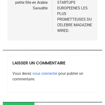
petite fille en Arabie
STARTUPS
Saoudite
EUROPEENES LES
PLUS
PROMETTEUSES DU
CELEBRE MAGAZINE
WIRED.
5
2025, l’année la plus
meurtrière selon le
rapport d’ADL contre
LAISSER UN COMMENTAIRE
FRANCE
ISRAÉL
l’antisémitisme
Vous devez
vous connecter
pour publier un
6
commentaire.
FIÈRE, DIGNE ET RÉSILIENTE :
POURQUOI JE REVENDIQUE
MA JUDAÏTE par Thérèse
ISRAÉL
JUDAISME
Zrihen-Dvir