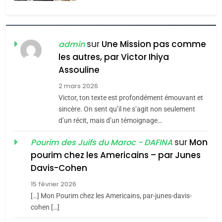
l’antisémitisme
6
FIÈRE, DIGNE ET RÉSILIENTE :
POURQUOI JE REVENDIQUE
sur
Une Mission pas comme
admin
MA JUDAÏTE par Thérèse
les autres, par Victor Ihiya
ISRAÉL
JUDAISME
Assouline
Zrihen-Dvir
7
2 mars 2026
CE QUI NOUS MANQUE –
Victor, ton texte est profondément émouvant et
Jacques Hadida
sincère. On sent qu’il ne s’agit non seulement
d’un récit, mais d’un témoignage…
JUDAISME
sur
Mon
Pourim des Juifs du Maroc - DAFINA
8
pourim chez les Americains – par Junes
Maroc : Les amandes de
Davis-Cohen
Tafraout, le miel de Tadla
15 février 2026
Azilal consacrés produits
DAFINA
MAROC
[…] Mon Pourim chez les Americains, par-junes-davis-
du terroir
cohen […]
1