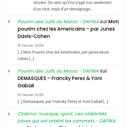
Jacques Hadida
sincère. On sent qu’il ne s’agit non seulement
d’un récit, mais d’un témoignage…
JUDAISME
sur
Mon
Pourim des Juifs du Maroc - DAFINA
8
pourim chez les Americains – par Junes
Maroc : Les amandes de
Davis-Cohen
Tafraout, le miel de Tadla
15 février 2026
Azilal consacrés produits
DAFINA
MAROC
[…] Mon Pourim chez les Americains, par-junes-davis-
du terroir
cohen […]
1
Oeil ravageur – Vanessa
sur
Pourim des Juifs du Maroc - DAFINA
De Loya Stauber
DEMASQUES – Francky Perez & Yoni
5
Gabali
CINEMA
ISRAÉL
2025, l’année la plus
15 février 2026
meurtrière selon le rapport
2
[…] Demasques, par Francky Perez et Yoni Gabali […]
«Tu dis génocide, je dis
d’ADL contre
FRANCE
ISRAÉL
guerre»: La nouvelle
Cinéma, musique, sport, ces célébrités
l’antisémitisme
juives qui ont atteint les sommets - DAFINA
chanson de Boy George
6
ISRAÉL
JUDAISME