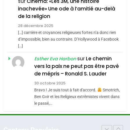
FIÈRE, DIGNE ET RÉSILIENTE :
sur
Cinéma: «Les 3M, une histoire
inachevée» Une ode à l’amitié au-delà
POURQUOI JE REVENDIQUE
3
de la religion
MA JUDAÏTE par Thérèse
Tout sur la Nostalgie
ISRAÉL
JUDAISME
Zrihen-Dvir
28 décembre 2025
SOUVENIRS
[…] carrière et croyances religieuses fortes n’a donc rien
7
CE QUI NOUS MANQUE –
d’impossible, bien au contraire. D’Hollywood à Facebook
[…]
Jacques Hadida
4
Accords d’Isaac:
sur
Le chemin
JUDAISME
Esther Eva Harbon
l’alliance pourrait
vers la paix ne peut pas être pavé
s’étendre à 13 pays
8
de mépris – Ronald S. Lauder
ISRAÉL
JUDAISME
Maroc : Les amandes de
d’Amérique latine
30 octobre 2025
Tafraout, le miel de Tadla
5
Bravo ! Je suis tout à fait d'accord.
Smotrich,
2025, l’année la plus
Azilal consacrés produits
DAFINA
MAROC
Ben Gvir et les Religieux extrêmistes vivent dans
meurtrière selon le
du terroir
le passé,…
rapport d’ADL contre
1
FRANCE
ISRAÉL
Oeil ravageur – Vanessa De
l’antisémitisme
Loya Stauber
6