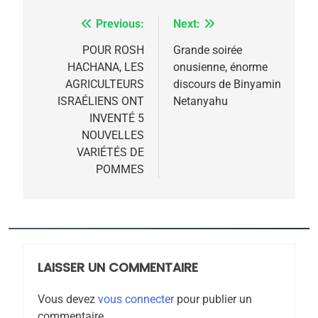
2025, l’année la plus
meurtrière selon le
Previous:
Next:
Navigation
rapport d’ADL contre
FRANCE
ISRAÉL
de
POUR ROSH
Grande soirée
l’antisémitisme
HACHANA, LES
onusienne, énorme
l’article
6
AGRICULTEURS
discours de Binyamin
FIÈRE, DIGNE ET RÉSILIENTE :
ISRAÉLIENS ONT
Netanyahu
POURQUOI JE REVENDIQUE
INVENTÉ 5
MA JUDAÏTE par Thérèse
NOUVELLES
ISRAÉL
JUDAISME
VARIÉTÉS DE
Zrihen-Dvir
POMMES
7
CE QUI NOUS MANQUE –
Jacques Hadida
JUDAISME
LAISSER UN COMMENTAIRE
8
Maroc : Les amandes de
Vous devez
vous connecter
pour publier un
Tafraout, le miel de Tadla
commentaire.