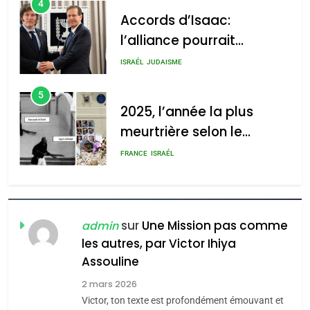
4
Accords d’Isaac:
l’alliance pourrait
s’étendre à 13 pays
ISRAÉL
JUDAISME
d’Amérique latine
5
2025, l’année la plus
meurtrière selon le
rapport d’ADL contre
FRANCE
ISRAÉL
l’antisémitisme
6
FIÈRE, DIGNE ET RÉSILIENTE :
POURQUOI JE REVENDIQUE
sur
Une Mission pas comme
admin
MA JUDAÏTE par Thérèse
les autres, par Victor Ihiya
ISRAÉL
JUDAISME
Assouline
Zrihen-Dvir
7
2 mars 2026
CE QUI NOUS MANQUE –
Victor, ton texte est profondément émouvant et