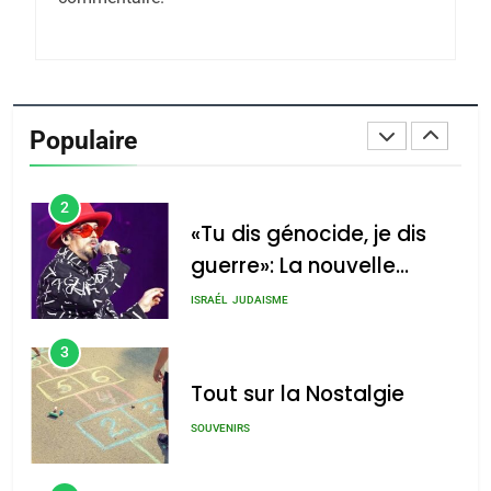
Azilal consacrés produits
DAFINA
MAROC
du terroir
1
Oeil ravageur – Vanessa
De Loya Stauber
Populaire
CINEMA
ISRAÉL
2
«Tu dis génocide, je dis
guerre»: La nouvelle
chanson de Boy George
ISRAÉL
JUDAISME
3
Tout sur la Nostalgie
SOUVENIRS