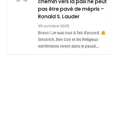
chemin vers la paix ne peut
JUDAISME
pas être pavé de mépris –
8
Maroc : Les Amandes
Ronald S. Lauder
De Tafraout, Le Miel
30 octobre 2025
De Tadla Azilal
Bravo ! Je suis tout à fait d'accord.
DAFINA
MAROC
Smotrich, Ben Gvir et les Religieux
Consacrés Produits
extrêmistes vivent dans le passé,…
Du Terroir