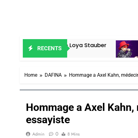
nessa De Loya Stauber
«Tu Dis Géno
RECENTS
4 Jours Ago
Home
DAFINA
Hommage a Axel Kahn, médecin, 
Hommage a Axel Kahn, m
essayiste
0
Admin
8 Mins