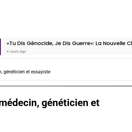
cide, Je Dis Guerre»: La Nouvelle Chanson De Boy
généticien et essayiste
édecin, généticien et