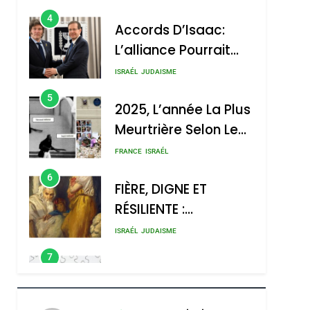
4
Accords D’Isaac:
L’alliance Pourrait
S’étendre À 13 Pays
ISRAÉL
JUDAISME
D’Amérique Latine
5
2025, L’année La Plus
Meurtrière Selon Le
Rapport D’ADL
FRANCE
ISRAÉL
Contre
6
FIÈRE, DIGNE ET
L’antisémitisme
RÉSILIENTE :
POURQUOI JE
ISRAÉL
JUDAISME
REVENDIQUE MA
7
CE QUI NOUS
JUDAÏTE Par Thérèse
MANQUE – Jacques
Zrihen-Dvir
Hadida