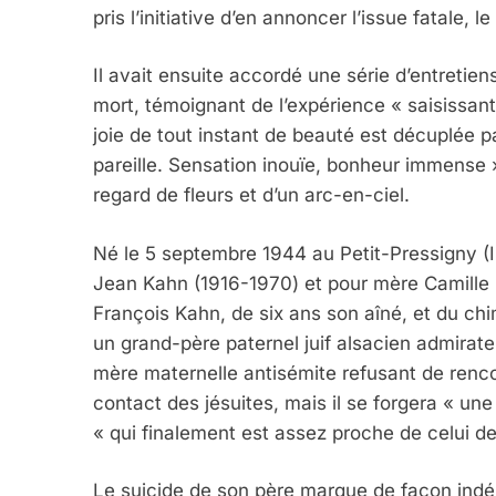
pris l’initiative d’en annoncer l’issue fatale,
Il avait ensuite accordé une série d’entretiens
mort, témoignant de l’expérience « saisissante
joie de tout instant de beauté est décuplée pa
pareille. Sensation inouïe, bonheur immense », 
regard de fleurs et d’un arc-en-ciel.
Né le 5 septembre 1944 au Petit-Pressigny (I
Jean Kahn (1916-1970) et pour mère Camille Fe
François Kahn, de six ans son aîné, et du ch
un grand-père paternel juif alsacien admira
mère maternelle antisémite refusant de rencon
contact des jésuites, mais il se forgera « 
« qui finalement est assez proche de celui des
Le suicide de son père marque de façon indél