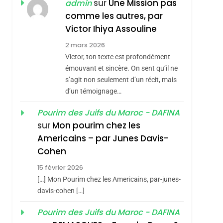
JUDAISME
sur
Une Mission pas
admin
comme les autres, par
8
Maroc : Les Amandes
Victor Ihiya Assouline
De Tafraout, Le Miel
2 mars 2026
De Tadla Azilal
Victor, ton texte est profondément
DAFINA
MAROC
Consacrés Produits
émouvant et sincère. On sent qu’il ne
1
s’agit non seulement d’un récit, mais
Oeil Ravageur –
Du Terroir
d’un témoignage…
Vanessa De Loya
Stauber
Pourim des Juifs du Maroc - DAFINA
CINEMA
ISRAÉL
sur
Mon pourim chez les
2
Americains – par Junes Davis-
«Tu Dis Génocide, Je
Cohen
Dis Guerre»: La
15 février 2026
Nouvelle Chanson De
ISRAÉL
JUDAISME
[…] Mon Pourim chez les Americains, par-junes-
Boy George
3
davis-cohen […]
Tout Sur La Nostalgie
Pourim des Juifs du Maroc - DAFINA
SOUVENIRS