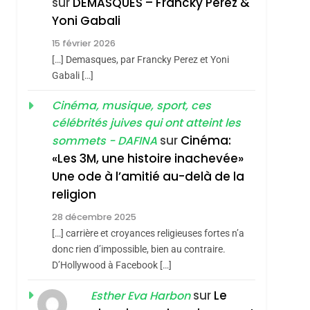
sur
DEMASQUES – Francky Perez &
4
Yoni Gabali
Accords D’Isaac:
15 février 2026
L’alliance Pourrait
[…] Demasques, par Francky Perez et Yoni
S’étendre À 13 Pays
ISRAÉL
JUDAISME
Gabali […]
D’Amérique Latine
5
Cinéma, musique, sport, ces
2025, L’année La Plus
célébrités juives qui ont atteint les
Meurtrière Selon Le
sur
Cinéma:
sommets - DAFINA
Rapport D’ADL
FRANCE
ISRAÉL
«Les 3M, une histoire inachevée»
Contre
Une ode à l’amitié au-delà de la
6
FIÈRE, DIGNE ET
L’antisémitisme
religion
RÉSILIENTE :
28 décembre 2025
POURQUOI JE
ISRAÉL
JUDAISME
[…] carrière et croyances religieuses fortes n’a
REVENDIQUE MA
donc rien d’impossible, bien au contraire.
7
CE QUI NOUS
D’Hollywood à Facebook […]
JUDAÏTE Par Thérèse
MANQUE – Jacques
Zrihen-Dvir
sur
Le
Esther Eva Harbon
Hadida