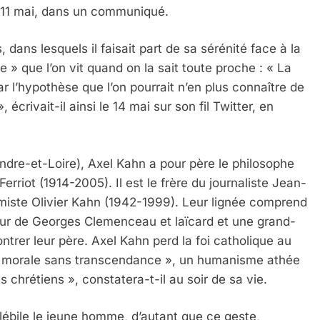
 le 11 mai, dans un communiqué.
, dans lesquels il faisait part de sa sérénité face à la
 » que l’on vit quand on la sait toute proche : « La
r l’hypothèse que l’on pourrait n’en plus connaître de
écrivait-il ainsi le 14 mai sur son fil Twitter, en
ndre-et-Loire), Axel Kahn a pour père le philosophe
rriot (1914-2005). Il est le frère du journaliste Jean-
imiste Olivier Kahn (1942-1999). Leur lignée comprend
teur de Georges Clemenceau et laïcard et une grand-
trer leur père. Axel Kahn perd la foi catholique au
une morale sans transcendance », un humanisme athée
 chrétiens », constatera-t-il au soir de sa vie.
ébile le jeune homme, d’autant que ce geste,