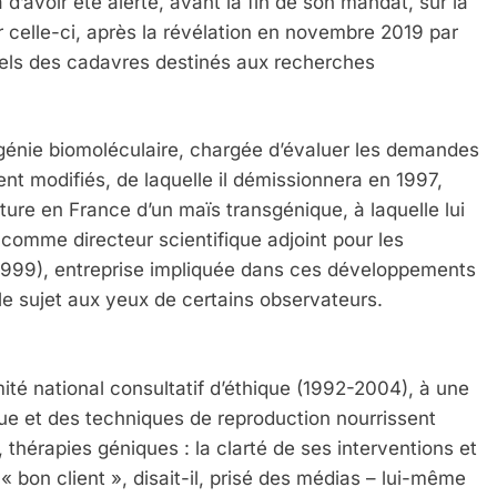
d’avoir été alerté, avant la fin de son mandat, sur la
r celle-ci, après la révélation en novembre 2019 par
uels des cadavres destinés aux recherches
 génie biomoléculaire, chargée d’évaluer les demandes
t modifiés, de laquelle il démissionnera en 1997,
ture en France d’un maïs transgénique, à laquelle lui
 comme directeur scientifique adjoint pour les
1999), entreprise impliquée dans ces développements
le sujet aux yeux de certains observateurs.
té national consultatif d’éthique (1992-2004), à une
ue et des techniques de reproduction nourrissent
 thérapies géniques : la clarté de ses interventions et
« bon client », disait-il, prisé des médias – lui-même