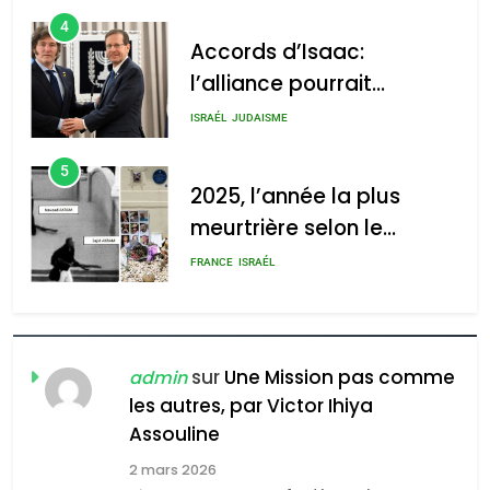
4
Accords d’Isaac:
l’alliance pourrait
s’étendre à 13 pays
ISRAÉL
JUDAISME
d’Amérique latine
5
2025, l’année la plus
meurtrière selon le
rapport d’ADL contre
FRANCE
ISRAÉL
l’antisémitisme
6
FIÈRE, DIGNE ET RÉSILIENTE :
POURQUOI JE REVENDIQUE
sur
Une Mission pas comme
admin
MA JUDAÏTE par Thérèse
les autres, par Victor Ihiya
ISRAÉL
JUDAISME
Assouline
Zrihen-Dvir
7
2 mars 2026
CE QUI NOUS MANQUE –