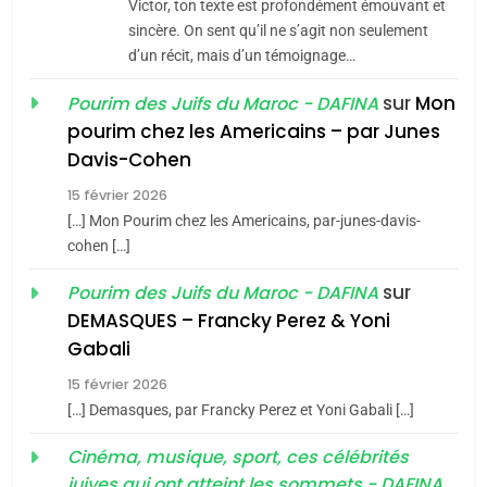
Victor, ton texte est profondément émouvant et
Jacques Hadida
sincère. On sent qu’il ne s’agit non seulement
d’un récit, mais d’un témoignage…
JUDAISME
sur
Mon
Pourim des Juifs du Maroc - DAFINA
8
pourim chez les Americains – par Junes
Maroc : Les amandes de
Davis-Cohen
Tafraout, le miel de Tadla
15 février 2026
Azilal consacrés produits
DAFINA
MAROC
[…] Mon Pourim chez les Americains, par-junes-davis-
du terroir
cohen […]
1
Oeil ravageur – Vanessa
sur
Pourim des Juifs du Maroc - DAFINA
De Loya Stauber
DEMASQUES – Francky Perez & Yoni
5
Gabali
CINEMA
ISRAÉL
2025, l’année la plus
15 février 2026
meurtrière selon le rapport
2
[…] Demasques, par Francky Perez et Yoni Gabali […]
«Tu dis génocide, je dis
d’ADL contre
FRANCE
ISRAÉL
guerre»: La nouvelle
Cinéma, musique, sport, ces célébrités
l’antisémitisme
juives qui ont atteint les sommets - DAFINA