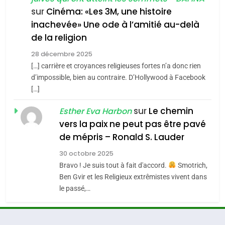
chanson de Boy George
6
ISRAÉL
JUDAISME
FIÈRE, DIGNE ET RÉSILIENTE :
sur
Cinéma: «Les 3M, une histoire
inachevée» Une ode à l’amitié au-delà
POURQUOI JE REVENDIQUE
3
de la religion
MA JUDAÏTE par Thérèse
Tout sur la Nostalgie
ISRAÉL
JUDAISME
Zrihen-Dvir
28 décembre 2025
SOUVENIRS
[…] carrière et croyances religieuses fortes n’a donc rien
7
CE QUI NOUS MANQUE –
d’impossible, bien au contraire. D’Hollywood à Facebook
[…]
Jacques Hadida
4
Accords d’Isaac:
sur
Le chemin
JUDAISME
Esther Eva Harbon
l’alliance pourrait
vers la paix ne peut pas être pavé
s’étendre à 13 pays
8
de mépris – Ronald S. Lauder
ISRAÉL
JUDAISME
Maroc : Les amandes de
d’Amérique latine
30 octobre 2025
Tafraout, le miel de Tadla
5
Bravo ! Je suis tout à fait d'accord.
Smotrich,
2025, l’année la plus
Azilal consacrés produits
DAFINA
MAROC
Ben Gvir et les Religieux extrêmistes vivent dans
meurtrière selon le
du terroir
le passé,…
rapport d’ADL contre
1
FRANCE
ISRAÉL
Oeil ravageur – Vanessa De
l’antisémitisme