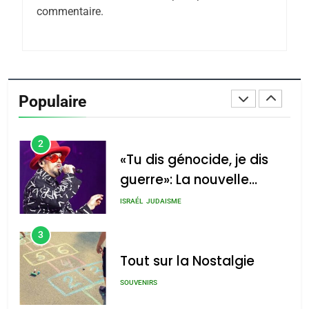
commentaire.
Azilal consacrés produits
DAFINA
MAROC
du terroir
1
Oeil ravageur – Vanessa
De Loya Stauber
Populaire
CINEMA
ISRAÉL
2
«Tu dis génocide, je dis
guerre»: La nouvelle
chanson de Boy George
ISRAÉL
JUDAISME
3
Tout sur la Nostalgie
SOUVENIRS