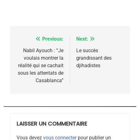
2025, l’année la plus
meurtrière selon le
rapport d’ADL contre
FRANCE
ISRAÉL
l’antisémitisme
Previous:
Next:
Navigation
6
FIÈRE, DIGNE ET RÉSILIENTE :
de
Nabil Ayouch : “Je
Le succès
POURQUOI JE REVENDIQUE
voulais montrer la
grandissant des
l’article
MA JUDAÏTE par Thérèse
réalité qui se cachait
djihadistes
ISRAÉL
JUDAISME
sous les attentats de
Zrihen-Dvir
Casablanca”
7
CE QUI NOUS MANQUE –
Jacques Hadida
JUDAISME
LAISSER UN COMMENTAIRE
8
Maroc : Les amandes de
Vous devez
vous connecter
pour publier un
Tafraout, le miel de Tadla