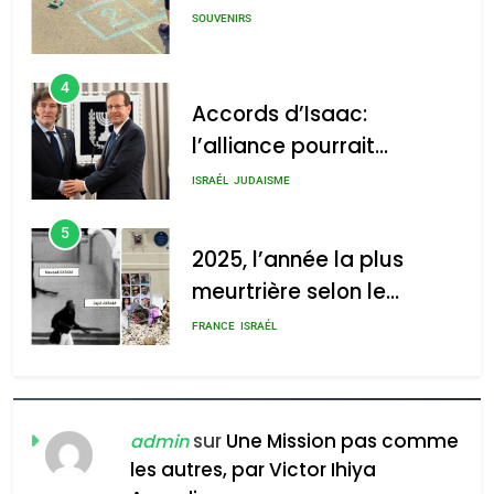
SOUVENIRS
4
Accords d’Isaac:
l’alliance pourrait
s’étendre à 13 pays
ISRAÉL
JUDAISME
d’Amérique latine
5
2025, l’année la plus
meurtrière selon le
rapport d’ADL contre
FRANCE
ISRAÉL
l’antisémitisme
6
FIÈRE, DIGNE ET RÉSILIENTE :
POURQUOI JE REVENDIQUE
sur
Une Mission pas comme
admin
MA JUDAÏTE par Thérèse
les autres, par Victor Ihiya
ISRAÉL
JUDAISME