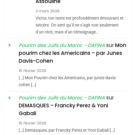
Assouline
Zrihen-Dvir
7
2 mars 2026
CE QUI NOUS MANQUE –
Victor, ton texte est profondément émouvant et
Jacques Hadida
sincère. On sent qu’il ne s’agit non seulement
d’un récit, mais d’un témoignage…
JUDAISME
sur
Mon
Pourim des Juifs du Maroc - DAFINA
8
pourim chez les Americains – par Junes
Maroc : Les amandes de
Davis-Cohen
Tafraout, le miel de Tadla
15 février 2026
Azilal consacrés produits
DAFINA
MAROC
[…] Mon Pourim chez les Americains, par-junes-davis-
du terroir
cohen […]
1
Oeil ravageur – Vanessa
sur
Pourim des Juifs du Maroc - DAFINA
De Loya Stauber
DEMASQUES – Francky Perez & Yoni
5
Gabali
CINEMA
ISRAÉL
2025, l’année la plus
15 février 2026
meurtrière selon le rapport
2
[…] Demasques, par Francky Perez et Yoni Gabali […]
«Tu dis génocide, je dis