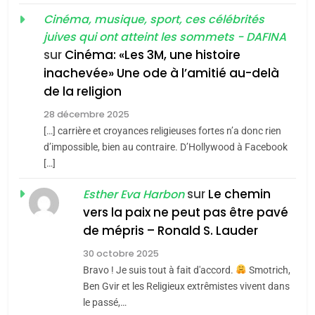
d’ADL contre
FRANCE
ISRAÉL
guerre»: La nouvelle
Cinéma, musique, sport, ces célébrités
l’antisémitisme
juives qui ont atteint les sommets - DAFINA
chanson de Boy George
6
ISRAÉL
JUDAISME
FIÈRE, DIGNE ET RÉSILIENTE :
sur
Cinéma: «Les 3M, une histoire
inachevée» Une ode à l’amitié au-delà
POURQUOI JE REVENDIQUE
3
de la religion
MA JUDAÏTE par Thérèse
Tout sur la Nostalgie
ISRAÉL
JUDAISME
Zrihen-Dvir
28 décembre 2025
SOUVENIRS
[…] carrière et croyances religieuses fortes n’a donc rien
7
CE QUI NOUS MANQUE –
d’impossible, bien au contraire. D’Hollywood à Facebook
[…]
Jacques Hadida
4
Accords d’Isaac:
sur
Le chemin
JUDAISME
Esther Eva Harbon
l’alliance pourrait
vers la paix ne peut pas être pavé
s’étendre à 13 pays
8
de mépris – Ronald S. Lauder
ISRAÉL
JUDAISME
Maroc : Les amandes de
d’Amérique latine
30 octobre 2025
Tafraout, le miel de Tadla
5
Bravo ! Je suis tout à fait d'accord.
Smotrich,
2025, l’année la plus
Azilal consacrés produits
DAFINA
MAROC
Ben Gvir et les Religieux extrêmistes vivent dans
meurtrière selon le
du terroir
le passé,…