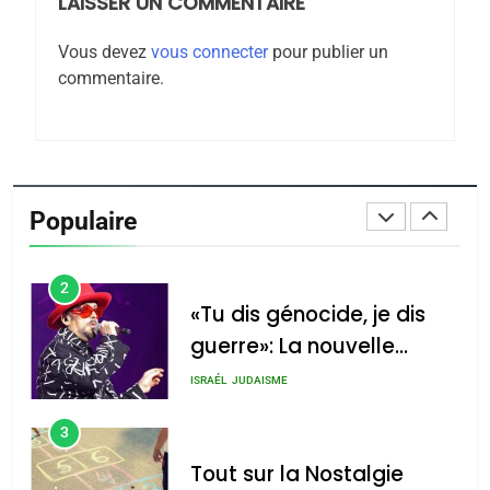
LAISSER UN COMMENTAIRE
Maroc : Les amandes de
Vous devez
vous connecter
pour publier un
Tafraout, le miel de Tadla
commentaire.
Azilal consacrés produits
DAFINA
MAROC
du terroir
1
Oeil ravageur – Vanessa
De Loya Stauber
Populaire
CINEMA
ISRAÉL
2
«Tu dis génocide, je dis
guerre»: La nouvelle
chanson de Boy George
ISRAÉL
JUDAISME
3
Tout sur la Nostalgie