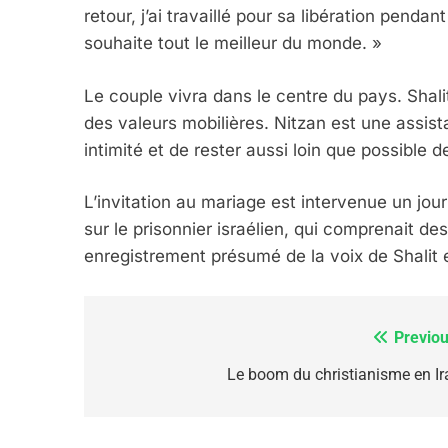
6
retour, j’ai travaillé pour sa libération penda
souhaite tout le meilleur du monde. »
Le couple vivra dans le centre du pays. Shal
FIÈRE, DIGNE ET RÉSIL
des valeurs mobilières. Nitzan est une assist
Dvir
intimité et de rester aussi loin que possible de
ISRAÉL
JUDAISME
L’invitation au mariage est intervenue un jo
sur le prisonnier israélien, qui comprenait 
enregistrement présumé de la voix de Shalit e
7
Previou
Navigation
de
Le boom du christianisme en Ir
CE QUI NOUS MANQUE
l’article
JUDAISME