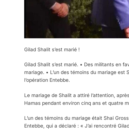
Gilad Shalit s’est marié !
5
Gilad Shalit s’est marié. • Des militants en f
mariage. • L’un des témoins du mariage est 
l’opération Entebbe.
2025, L’année La Plus
FRANCE
ISRAÉL
Le mariage de Shalit a attiré l’attention, aprè
Hamas pendant environ cinq ans et quatre mois
L’un des témoins du mariage était Shai Gross,
Entebbe, qui a déclaré : « J’ai rencontré Gil