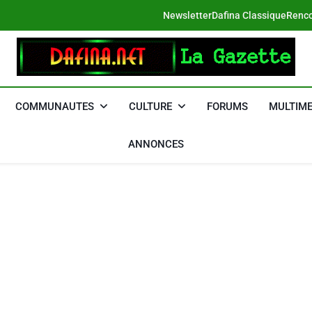
Newsletter
Dafina Classique
Renco
DAFINA
Le Net Des Juifs Du Maroc
COMMUNAUTES
CULTURE
FORUMS
MULTIME
ANNONCES