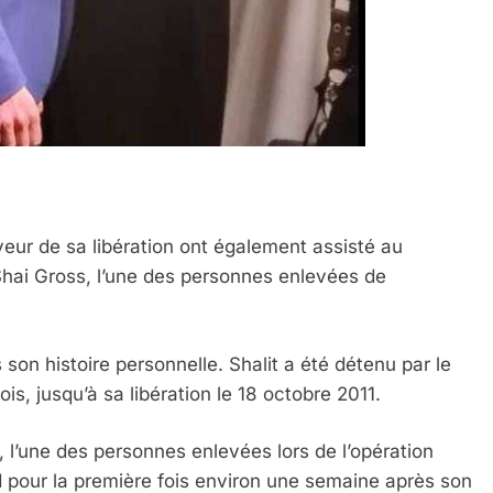
aveur de sa libération ont également assisté au
Shai Gross, l’une des personnes enlevées de
 Meurtrière Selon Le Rapport D’ADL Contre L’anti
s son histoire personnelle. Shalit a été détenu par le
, jusqu’à sa libération le 18 octobre 2011.
 l’une des personnes enlevées lors de l’opération
ad pour la première fois environ une semaine après son