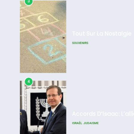
3
Tout Sur La Nostalgie
SOUVENIRS
4
Accords D’Isaac: L’all
ISRAÉL
JUDAISME