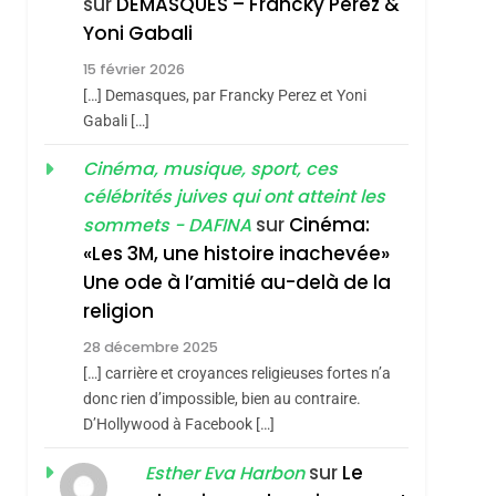
sur
DEMASQUES – Francky Perez &
Nouvelle Chanson De
ISRAÉL
JUDAISME
Yoni Gabali
Boy George
3
15 février 2026
Tout Sur La Nostalgie
[…] Demasques, par Francky Perez et Yoni
hérèse Zrihen-
SOUVENIRS
Gabali […]
4
Cinéma, musique, sport, ces
Accords D’Isaac:
célébrités juives qui ont atteint les
L’alliance Pourrait
sur
Cinéma:
sommets - DAFINA
S’étendre À 13 Pays
ISRAÉL
JUDAISME
«Les 3M, une histoire inachevée»
D’Amérique Latine
Une ode à l’amitié au-delà de la
5
2025, L’année La Plus
religion
Meurtrière Selon Le
28 décembre 2025
Rapport D’ADL
FRANCE
ISRAÉL
[…] carrière et croyances religieuses fortes n’a
Contre
donc rien d’impossible, bien au contraire.
6
FIÈRE, DIGNE ET
D’Hollywood à Facebook […]
L’antisémitisme
RÉSILIENTE :
sur
Le
Esther Eva Harbon
POURQUOI JE