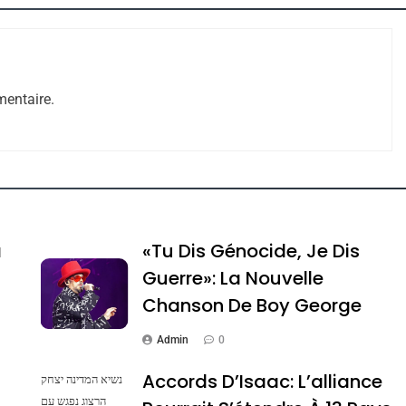
entaire.
e Tafraout, Le Miel De Tadla Azilal Consacrés P
a
«Tu Dis Génocide, Je Dis
Guerre»: La Nouvelle
Chanson De Boy George
Admin
0
Accords D’Isaac: L’alliance
נשיא המדינה יצחק
הרצוג נפגש עם