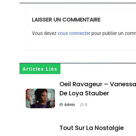
LAISSER UN COMMENTAIRE
8
Vous devez
vous connecter
pour publier un comm
Maroc : Les Amandes D
Terroir
Articles Liés
DAFINA
MAROC
Oeil Ravageur – Vaness
De Loya Stauber
Admin
0
1
Tout Sur La Nostalgie