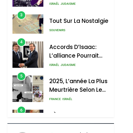
Nouvelle Chanson De
ISRAÉL
JUDAISME
Boy George
3
Tout Sur La Nostalgie
SOUVENIRS
4
Accords D’Isaac:
L’alliance Pourrait
S’étendre À 13 Pays
ISRAÉL
JUDAISME
D’Amérique Latine
5
2025, L’année La Plus
Meurtrière Selon Le
Rapport D’ADL
FRANCE
ISRAÉL
Contre
6
FIÈRE, DIGNE ET
L’antisémitisme
RÉSILIENTE :
POURQUOI JE