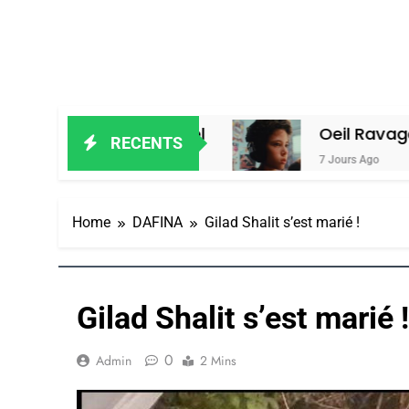
 Alain Amiel
Oeil Ravageur – Vaness
RECENTS
7 Jours Ago
Home
DAFINA
Gilad Shalit s’est marié !
Gilad Shalit s’est marié !
0
Admin
2 Mins