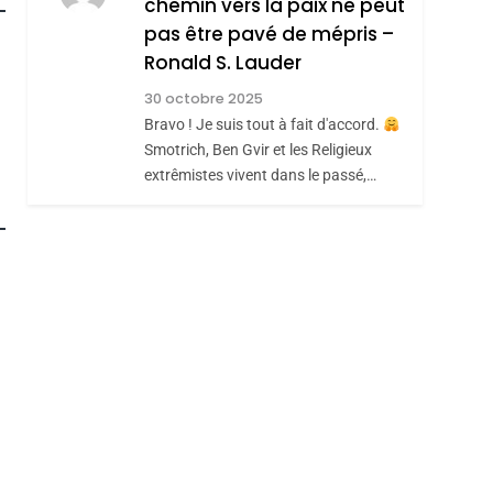
chemin vers la paix ne peut
ISRAÉL
JUDAISME
REVENDIQUE MA
pas être pavé de mépris –
7
CE QUI NOUS
JUDAÏTE Par Thérèse
Ronald S. Lauder
MANQUE – Jacques
Zrihen-Dvir
30 octobre 2025
Hadida
Bravo ! Je suis tout à fait d'accord.
JUDAISME
Smotrich, Ben Gvir et les Religieux
8
extrêmistes vivent dans le passé,…
Maroc : Les Amandes
roduits Du
De Tafraout, Le Miel
De Tadla Azilal
DAFINA
MAROC
Consacrés Produits
Du Terroir