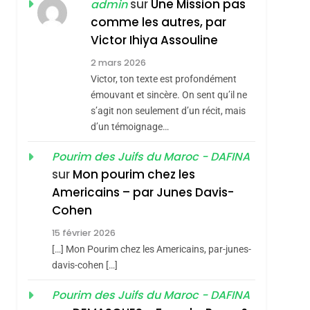
ISRAÉL
JUDAISME
sur
Une Mission pas
admin
REVENDIQUE MA
comme les autres, par
7
CE QUI NOUS
JUDAÏTE Par Thérèse
Victor Ihiya Assouline
MANQUE – Jacques
Zrihen-Dvir
2 mars 2026
Hadida
Victor, ton texte est profondément
JUDAISME
émouvant et sincère. On sent qu’il ne
8
s’agit non seulement d’un récit, mais
Maroc : Les Amandes
d’un témoignage…
De Tafraout, Le Miel
De Tadla Azilal
Pourim des Juifs du Maroc - DAFINA
DAFINA
MAROC
sur
Mon pourim chez les
Consacrés Produits
1
Americains – par Junes Davis-
Oeil Ravageur –
Du Terroir
sémitisme
Cohen
Vanessa De Loya
15 février 2026
Stauber
CINEMA
ISRAÉL
[…] Mon Pourim chez les Americains, par-junes-
2
davis-cohen […]
«Tu Dis Génocide, Je
Pourim des Juifs du Maroc - DAFINA
Dis Guerre»: La