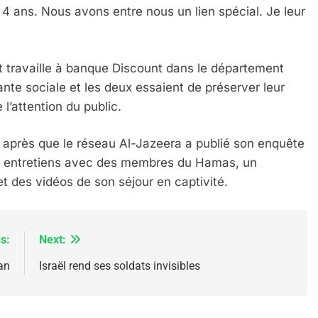
nt 4 ans. Nous avons entre nous un lien spécial. Je leur
it travaille à banque Discount dans le département
IENTE : POURQUOI JE REVENDIQUE MA JUDAÏTE Par T
ante sociale et les deux essaient de préserver leur
 l’attention du public.
ur après que le réseau Al-Jazeera a publié son enquête
des entretiens avec des membres du Hamas, un
t des vidéos de son séjour en captivité.
s:
Next:
an
Israël rend ses soldats invisibles
 – Jacques Hadida