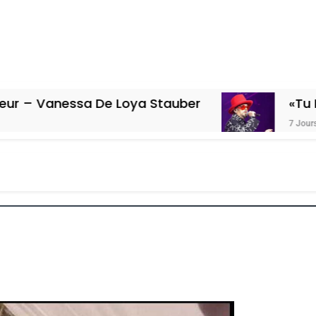
a De Loya Stauber
«Tu Dis Génocide
7 Jours Ago