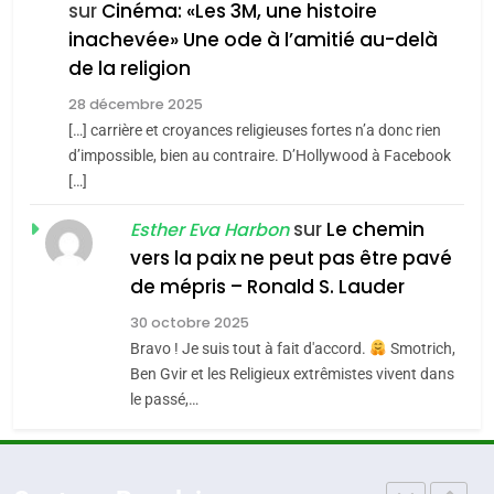
FIÈRE, DIGNE ET RÉSILIENTE :
sur
Cinéma: «Les 3M, une histoire
inachevée» Une ode à l’amitié au-delà
POURQUOI JE REVENDIQUE
3
de la religion
MA JUDAÏTE par Thérèse
Tout sur la Nostalgie
ISRAÉL
JUDAISME
Zrihen-Dvir
28 décembre 2025
SOUVENIRS
[…] carrière et croyances religieuses fortes n’a donc rien
7
CE QUI NOUS MANQUE –
d’impossible, bien au contraire. D’Hollywood à Facebook
[…]
Jacques Hadida
4
Accords d’Isaac:
sur
Le chemin
JUDAISME
Esther Eva Harbon
l’alliance pourrait
vers la paix ne peut pas être pavé
s’étendre à 13 pays
8
de mépris – Ronald S. Lauder
ISRAÉL
JUDAISME
Maroc : Les amandes de
d’Amérique latine
30 octobre 2025
Tafraout, le miel de Tadla
5
Bravo ! Je suis tout à fait d'accord.
Smotrich,
2025, l’année la plus
Azilal consacrés produits
DAFINA
MAROC
Ben Gvir et les Religieux extrêmistes vivent dans
meurtrière selon le
du terroir
le passé,…
rapport d’ADL contre
1
FRANCE
ISRAÉL
Oeil ravageur – Vanessa De
l’antisémitisme
Loya Stauber
6