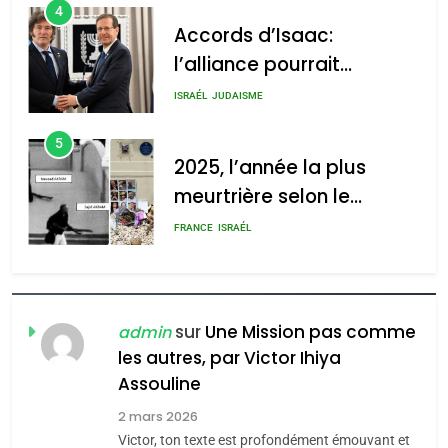
4
Accords d’Isaac:
l’alliance pourrait
s’étendre à 13 pays
ISRAÉL
JUDAISME
d’Amérique latine
5
2025, l’année la plus
meurtrière selon le
rapport d’ADL contre
FRANCE
ISRAÉL
l’antisémitisme
6
FIÈRE, DIGNE ET RÉSILIENTE :
POURQUOI JE REVENDIQUE
sur
Une Mission pas comme
admin
MA JUDAÏTE par Thérèse
les autres, par Victor Ihiya
ISRAÉL
JUDAISME
Assouline
Zrihen-Dvir
7
2 mars 2026
CE QUI NOUS MANQUE –
Victor, ton texte est profondément émouvant et