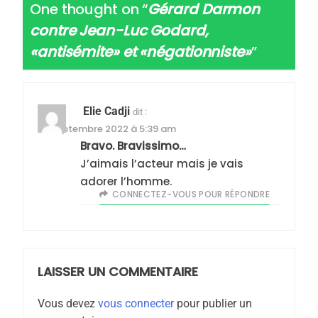
2025, l’année la plus
One thought on “
Gérard Darmon
meurtrière selon le
contre Jean-Luc Godard,
rapport d’ADL contre
«antisémite» et «négationniste»
”
FRANCE
ISRAÉL
l’antisémitisme
6
FIÈRE, DIGNE ET RÉSILIENTE :
Elie Cadji
dit :
POURQUOI JE REVENDIQUE
22 septembre 2022 à 5:39 am
MA JUDAÏTE par Thérèse
ISRAÉL
JUDAISME
Bravo. Bravissimo…
Zrihen-Dvir
J’aimais l’acteur mais je vais
7
adorer l’homme.
CE QUI NOUS MANQUE –
CONNECTEZ-VOUS POUR RÉPONDRE
Jacques Hadida
JUDAISME
LAISSER UN COMMENTAIRE
8
Maroc : Les amandes de
Vous devez
vous connecter
pour publier un
Tafraout, le miel de Tadla