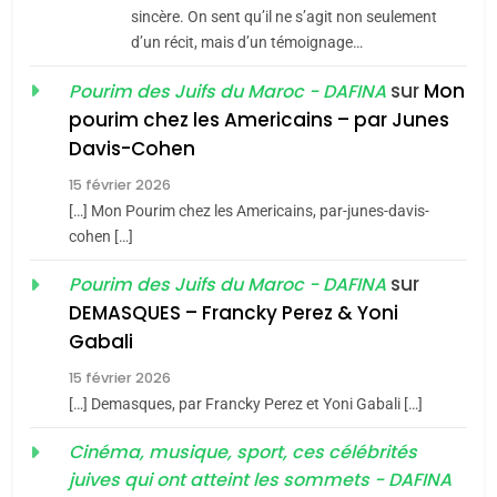
Jacques Hadida
sincère. On sent qu’il ne s’agit non seulement
d’un récit, mais d’un témoignage…
JUDAISME
sur
Mon
Pourim des Juifs du Maroc - DAFINA
8
pourim chez les Americains – par Junes
Maroc : Les amandes de
Davis-Cohen
Tafraout, le miel de Tadla
15 février 2026
Azilal consacrés produits
DAFINA
MAROC
[…] Mon Pourim chez les Americains, par-junes-davis-
du terroir
cohen […]
1
Oeil ravageur – Vanessa
sur
Pourim des Juifs du Maroc - DAFINA
De Loya Stauber
DEMASQUES – Francky Perez & Yoni
5
Gabali
CINEMA
ISRAÉL
2025, l’année la plus
15 février 2026
meurtrière selon le rapport
2
[…] Demasques, par Francky Perez et Yoni Gabali […]
«Tu dis génocide, je dis
d’ADL contre
FRANCE
ISRAÉL
guerre»: La nouvelle
Cinéma, musique, sport, ces célébrités
l’antisémitisme
juives qui ont atteint les sommets - DAFINA
chanson de Boy George
6
ISRAÉL
JUDAISME