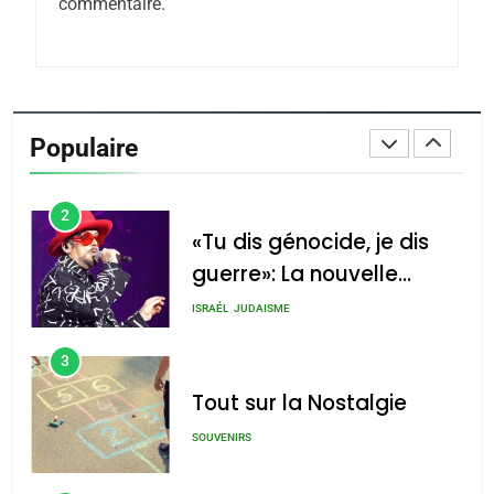
commentaire.
Azilal consacrés produits
DAFINA
MAROC
du terroir
1
Oeil ravageur – Vanessa
De Loya Stauber
Populaire
CINEMA
ISRAÉL
2
«Tu dis génocide, je dis
guerre»: La nouvelle
chanson de Boy George
ISRAÉL
JUDAISME
3
Tout sur la Nostalgie
SOUVENIRS