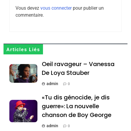
Zrihen-Dvir
Vous devez
vous connecter
pour publier un
7
commentaire.
CE QUI NOUS MANQUE –
Jacques Hadida
JUDAISME
8
Articles Liés
Maroc : Les amandes de
Oeil ravageur – Vanessa
Tafraout, le miel de Tadla
Azilal consacrés produits
De Loya Stauber
DAFINA
MAROC
du terroir
admin
0
1
Oeil ravageur – Vanessa
«Tu dis génocide, je dis
De Loya Stauber
guerre»: La nouvelle
CINEMA
ISRAÉL
chanson de Boy George
2
admin
0