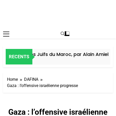
Histoire des Juifs du Maroc, par Alain Amiel
RECENTS
6 Jours Ago
Home
DAFINA
Gaza : l’offensive israélienne progresse
Gaza : l’offensive israélienne