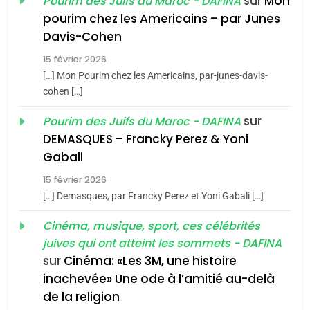
sur
Mon
Pourim des Juifs du Maroc - DAFINA
1
pourim chez les Americains – par Junes
Oeil ravageur – Vanessa
Davis-Cohen
De Loya Stauber
15 février 2026
5
CINEMA
ISRAÉL
2025, l’année la plus
[…] Mon Pourim chez les Americains, par-junes-davis-
cohen […]
meurtrière selon le rapport
2
«Tu dis génocide, je dis
d’ADL contre
sur
Pourim des Juifs du Maroc - DAFINA
FRANCE
ISRAÉL
guerre»: La nouvelle
l’antisémitisme
DEMASQUES – Francky Perez & Yoni
chanson de Boy George
6
Gabali
ISRAÉL
JUDAISME
FIÈRE, DIGNE ET RÉSILIENTE :
15 février 2026
POURQUOI JE REVENDIQUE
3
[…] Demasques, par Francky Perez et Yoni Gabali […]
MA JUDAÏTE par Thérèse
Tout sur la Nostalgie
ISRAÉL
JUDAISME
Cinéma, musique, sport, ces célébrités
Zrihen-Dvir
SOUVENIRS
juives qui ont atteint les sommets - DAFINA
7
CE QUI NOUS MANQUE –
sur
Cinéma: «Les 3M, une histoire
inachevée» Une ode à l’amitié au-delà
Jacques Hadida
4
Accords d’Isaac:
de la religion
JUDAISME