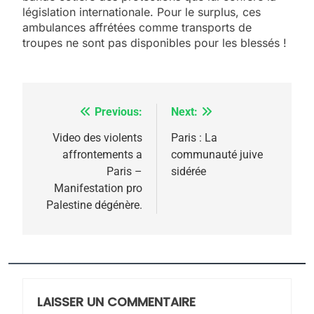
législation internationale. Pour le surplus, ces
ambulances affrétées comme transports de
troupes ne sont pas disponibles pour les blessés !
Previous:
Next:
Navigation
de
Video des violents
Paris : La
5
affrontements a
communauté juive
l’article
2025, l’année la plus
Paris –
sidérée
meurtrière selon le
Manifestation pro
Palestine dégénère.
rapport d’ADL contre
FRANCE
ISRAÉL
l’antisémitisme
6
FIÈRE, DIGNE ET RÉSILIENTE :
POURQUOI JE REVENDIQUE
MA JUDAÏTE par Thérèse
LAISSER UN COMMENTAIRE
ISRAÉL
JUDAISME