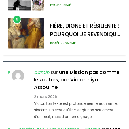
rapport d’ADL contre
meurtrière selon le rapport
FRANCE
ISRAÉL
l’antisémitisme
d’ADL contre
6
l’antisémitisme
FIÈRE, DIGNE ET RÉSILIENTE :
POURQUOI JE REVENDIQUE
admin
0
MA JUDAÏTE par Thérèse
ISRAÉL
JUDAISME
Zrihen-Dvir
7
CE QUI NOUS MANQUE –
Jacques Hadida
sur
Une Mission pas comme
admin
les autres, par Victor Ihiya
JUDAISME
Assouline
8
2 mars 2026
Maroc : Les amandes de
Victor, ton texte est profondément émouvant et
Tafraout, le miel de Tadla
sincère. On sent qu’il ne s’agit non seulement
Azilal consacrés produits
d’un récit, mais d’un témoignage…
DAFINA
MAROC
du terroir