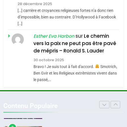
l’alliance pourrait
28 décembre 2025
s’étendre à 13 pays
[…] carrière et croyances religieuses fortes n’a donc rien
8
ISRAÉL
JUDAISME
Maroc : Les amandes de
d’impossible, bien au contraire. D’Hollywood à Facebook
d’Amérique latine
[…]
Tafraout, le miel de Tadla
5
2025, l’année la plus
Azilal consacrés produits
sur
Le chemin
DAFINA
MAROC
Esther Eva Harbon
meurtrière selon le
du terroir
vers la paix ne peut pas être pavé
rapport d’ADL contre
1
de mépris – Ronald S. Lauder
FRANCE
ISRAÉL
Oeil ravageur – Vanessa De
l’antisémitisme
30 octobre 2025
Loya Stauber
6
Bravo ! Je suis tout à fait d'accord.
Smotrich,
FIÈRE, DIGNE ET RÉSILIENTE :
CINEMA
ISRAÉL
Ben Gvir et les Religieux extrêmistes vivent dans
POURQUOI JE REVENDIQUE
le passé,…
MA JUDAÏTE par Thérèse
2
ISRAÉL
JUDAISME
«Tu dis génocide, je dis
Zrihen-Dvir
guerre»: La nouvelle
7
Contenu Populaire
CE QUI NOUS MANQUE –
chanson de Boy George
ISRAÉL
JUDAISME
Jacques Hadida
3
JUDAISME