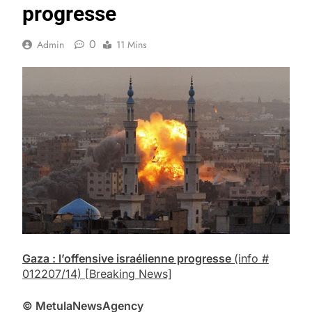
progresse
0
Admin
11 Mins
Gaza : l’offensive israélienne progresse
(info #
012207/14)
[Breaking News]
© Me
tula
N
ews
A
gency