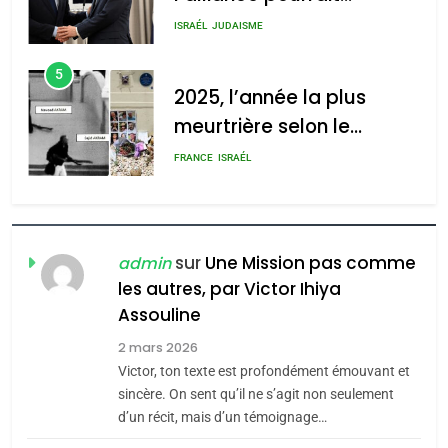
s’étendre à 13 pays
ISRAÉL
JUDAISME
d’Amérique latine
5
2025, l’année la plus
meurtrière selon le
rapport d’ADL contre
FRANCE
ISRAÉL
l’antisémitisme
6
FIÈRE, DIGNE ET RÉSILIENTE :
POURQUOI JE REVENDIQUE
sur
Une Mission pas comme
admin
MA JUDAÏTE par Thérèse
les autres, par Victor Ihiya
ISRAÉL
JUDAISME
Assouline
Zrihen-Dvir
7
2 mars 2026
CE QUI NOUS MANQUE –
Victor, ton texte est profondément émouvant et
Jacques Hadida
sincère. On sent qu’il ne s’agit non seulement
d’un récit, mais d’un témoignage…
JUDAISME