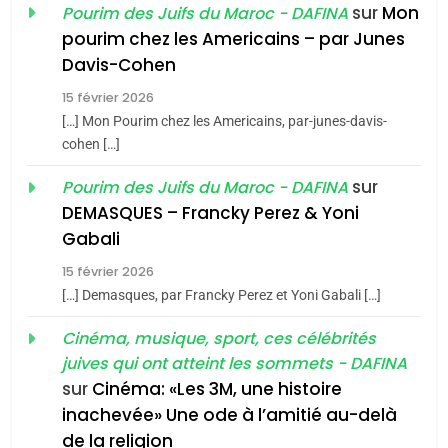
sur
Mon
Pourim des Juifs du Maroc - DAFINA
8
pourim chez les Americains – par Junes
Maroc : Les amandes de
Davis-Cohen
Tafraout, le miel de Tadla
15 février 2026
Azilal consacrés produits
DAFINA
MAROC
[…] Mon Pourim chez les Americains, par-junes-davis-
du terroir
cohen […]
1
Oeil ravageur – Vanessa
sur
Pourim des Juifs du Maroc - DAFINA
De Loya Stauber
DEMASQUES – Francky Perez & Yoni
5
Gabali
CINEMA
ISRAÉL
2025, l’année la plus
15 février 2026
meurtrière selon le rapport
2
[…] Demasques, par Francky Perez et Yoni Gabali […]
«Tu dis génocide, je dis
d’ADL contre
FRANCE
ISRAÉL
guerre»: La nouvelle
Cinéma, musique, sport, ces célébrités
l’antisémitisme
juives qui ont atteint les sommets - DAFINA
chanson de Boy George
6
ISRAÉL
JUDAISME
FIÈRE, DIGNE ET RÉSILIENTE :
sur
Cinéma: «Les 3M, une histoire
inachevée» Une ode à l’amitié au-delà
POURQUOI JE REVENDIQUE
3
de la religion
MA JUDAÏTE par Thérèse