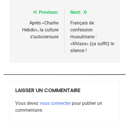
l’antisémitisme
Previous:
Next:
Navigation
6
FIÈRE, DIGNE ET RÉSILIENTE :
de
Après «Charlie
Français de
POURQUOI JE REVENDIQUE
Hebdo», la culture
confession
l’article
MA JUDAÏTE par Thérèse
s’autocensure
musulmane :
ISRAÉL
JUDAISME
«Khlass» (ça suffit) le
Zrihen-Dvir
silence !
7
CE QUI NOUS MANQUE –
Jacques Hadida
JUDAISME
LAISSER UN COMMENTAIRE
8
Maroc : Les amandes de
Vous devez
vous connecter
pour publier un
Tafraout, le miel de Tadla
commentaire.
Azilal consacrés produits
DAFINA
MAROC
du terroir
1