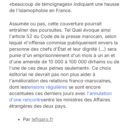
«beaucoup de témoignages» indiquant une hausse
de l'islamophobie en France.
Assumée ou pas, cette couverture pourrait
entraîner des poursuites. Tel Quel évoque ainsi
l'article 52 du Code de la presse marocain, selon
lequel «l'offense commise publiquement envers la
personne des chefs d'État et leur dignité (…) sera
punie d'un emprisonnement d'un mois à un an et
d'une amende de 10 000 à 100 000 dirhams ou de
l'une de ces deux peines seulement». Ce choix
éditorial ne devrait pas non plus aider à
l'amélioration des relations franco-marocaines,
dont les
tensions régulières
se sont encore
accentuées ces derniers jours avec
l'annulation
d'une rencontre
entre les ministres des Affaires
5
étrangères des deux pays.
2025, l’année la plus
meurtrière selon le
Par
lefigaro.fr
rapport d’ADL contre
FRANCE
ISRAÉL