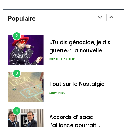
Oeil ravageur – Vanessa
De Loya Stauber
Populaire
CINEMA
ISRAÉL
2
«Tu dis génocide, je dis
guerre»: La nouvelle
chanson de Boy George
ISRAÉL
JUDAISME
3
Tout sur la Nostalgie
SOUVENIRS
4
Accords d’Isaac:
l’alliance pourrait