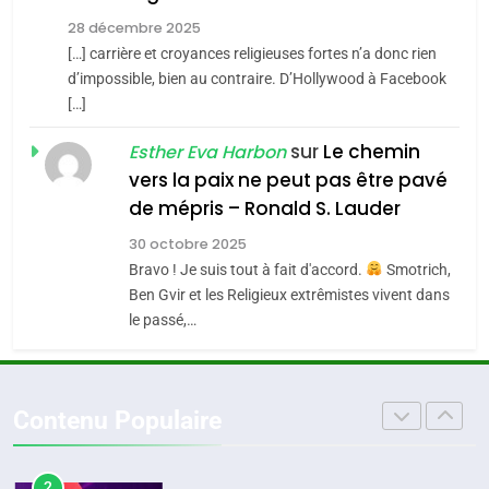
Tout sur la Nostalgie
ISRAÉL
JUDAISME
Zrihen-Dvir
28 décembre 2025
SOUVENIRS
[…] carrière et croyances religieuses fortes n’a donc rien
7
CE QUI NOUS MANQUE –
d’impossible, bien au contraire. D’Hollywood à Facebook
[…]
Jacques Hadida
4
Accords d’Isaac:
sur
Le chemin
JUDAISME
Esther Eva Harbon
l’alliance pourrait
vers la paix ne peut pas être pavé
s’étendre à 13 pays
8
de mépris – Ronald S. Lauder
ISRAÉL
JUDAISME
Maroc : Les amandes de
d’Amérique latine
30 octobre 2025
Tafraout, le miel de Tadla
5
Bravo ! Je suis tout à fait d'accord.
Smotrich,
2025, l’année la plus
Azilal consacrés produits
DAFINA
MAROC
Ben Gvir et les Religieux extrêmistes vivent dans
meurtrière selon le
du terroir
le passé,…
rapport d’ADL contre
1
FRANCE
ISRAÉL
Oeil ravageur – Vanessa De
l’antisémitisme
Loya Stauber
6
Contenu Populaire
FIÈRE, DIGNE ET RÉSILIENTE :
CINEMA
ISRAÉL
POURQUOI JE REVENDIQUE
MA JUDAÏTE par Thérèse
2